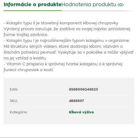
Informácie o produkte
Hodnotenia produktu
(0)
- Kolagén typu II je stavebný komponent kĺbovej chrupavky.
Výrobný proces zaručuje, že zostáva vo svojej najviac prirodzenej
forme trojitej závitnice.
- Kolagén typu I je najrozšírenejším typom kolagénu v organizme.
Má štruktúru silných vlákien, ktoré dodávajú kĺbom, väzivám a
šľachám potrebnú pevnosť. Vyskytuje sa v pokožke a môže vplývať
na jej vzhľad a kvalitu.
- Vitamín C prispieva k správnej tvorbe kolagénu a k správnej
funkcii chrupaviek a kostí.
EAN:
8588006248623
SKU:
d888897
Kategórie:
Kĺbová výživa