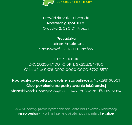
Prevádzkovateľ obchodu
Pharmacy, spol. s r.o.
Oravská 2, 080 01 Prešov
Prevádzka
Lekáreň Amuletum
Sabinovská 15, 080 01 Prešov
IČO: 31710018
DIČ: 2020547100, IČ DPH: SK2020547100
Číslo účtu: SK28 0200 0000 0000 6720 6572
Kód poskytovateľa zdravotnej starostlivosti
:
N57298160301
Číslo povolenia na poskytovanie lekárenskej
starostlivosti
:
03886/2024/OZ - HAR Prešov zo dňa 16.1.2024
© 2026 Všetky práva vyhradené pre Schneider Lekáreň / Pharmacy
MI:SU Design
- Tvoríme internetové obchody na mieru |
MI:Shop