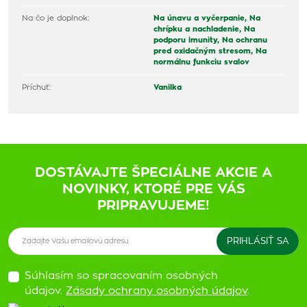
Na čo je doplnok:
Na únavu a vyčerpanie,
Na
chrípku a nachladenie,
Na
podporu imunity,
Na ochranu
pred oxidačným stresom,
Na
normálnu funkciu svalov
Príchuť:
Vanilka
DOSTÁVAJTE ŠPECIÁLNE AKCIE A
NOVINKY, KTORÉ PRE VÁS
PRIPRAVUJEME!
Súhlasím so spracovaním osobných
údajov.
Zásady ochrany osobných údajov
.