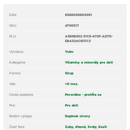
EAN:
8588006802061
SKU:
d790517
PLU:
A989B952-31C8-470F-AD7D-
EB4324C6FFC3
Výrobca:
Vulm
Kategórie:
Vitamíny a minerály pre deti
Forma:
Sirup
Vek:
>0 mes.
Cesta podania:
Perorálne - prehĺta sa
Pre:
Pre deti
Režim výdaja:
Doplnok stravy
Časť tela:
Zuby, ďasná,
Svaly,
Kosti