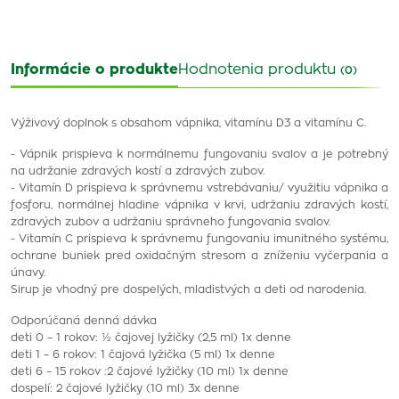
Informácie o produkte
Hodnotenia produktu
(0)
Výživový doplnok s obsahom vápnika, vitamínu D3 a vitamínu C.
- Vápnik prispieva k normálnemu fungovaniu svalov a je potrebný
na udržanie zdravých kostí a zdravých zubov.
- Vitamín D prispieva k správnemu vstrebávaniu/ využitiu vápnika a
fosforu, normálnej hladine vápnika v krvi, udržaniu zdravých kostí,
zdravých zubov a udržaniu správneho fungovania svalov.
- Vitamín C prispieva k správnemu fungovaniu imunitného systému,
ochrane buniek pred oxidačným stresom a zníženiu vyčerpania a
únavy.
Sirup je vhodný pre dospelých, mladistvých a deti od narodenia.
Odporúčaná denná dávka
deti 0 – 1 rokov: ½ čajovej lyžičky (2,5 ml) 1x denne
deti 1 – 6 rokov: 1 čajová lyžička (5 ml) 1x denne
deti 6 – 15 rokov :2 čajové lyžičky (10 ml) 1x denne
dospelí: 2 čajové lyžičky (10 ml) 3x denne