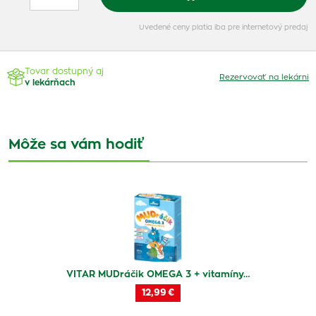
Uvedené ceny platia iba pre internetový predaj
Tovar dostupný aj
Rezervovať na lekárni
v lekárňach
Môže sa vám hodiť
VITAR MUDráčik OMEGA 3 + vitamíny…
12,99 €