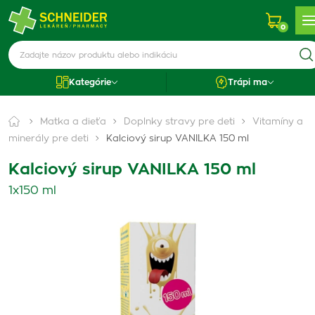
0
Kategórie
Trápi ma
Matka a dieťa
Doplnky stravy pre deti
Vitamíny a
minerály pre deti
Kalciový sirup VANILKA 150 ml
Kalciový sirup VANILKA 150 ml
1x150 ml