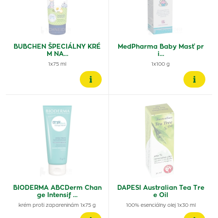
BUBCHEN ŠPECIÁLNY KRÉ
MedPharma Baby Masť pr
M NA…
i…
1x75 ml
1x100 g
BIODERMA ABCDerm Chan
DAPESI Australian Tea Tre
ge Intensif …
e Oil
krém proti zapareninám 1x75 g
100% esenciálny olej 1x30 ml