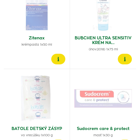
Zitenax
BUBCHEN ULTRA SENSITIV
KRÉM NA…
krémpasta 1x50 ml
(inov.2018) 1x75 ml
BATOLE DETSKÝ ZÁSYP
Sudocrem care & protect
vo vrecúšku 1x100 g
masť 1x30 g