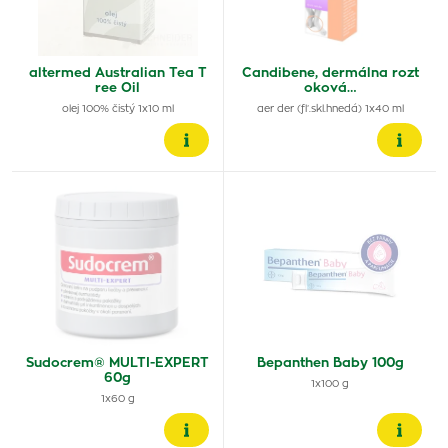
altermed Australian Tea T
Candibene, dermálna rozt
ree Oil
oková…
olej 100% čistý 1x10 ml
aer der (fľ.skl.hnedá) 1x40 ml
Sudocrem® MULTI-EXPERT
Bepanthen Baby 100g
60g
1x100 g
1x60 g