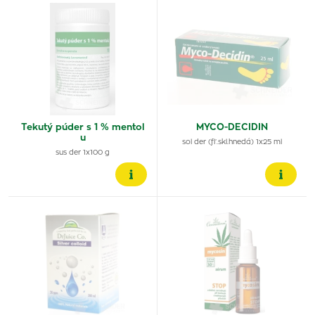
Tekutý púder s 1 % mentol
MYCO-DECIDIN
u
sol der (fľ.skl.hnedá) 1x25 ml
sus der 1x100 g