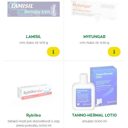
LAMISIL
MYFUNGAR
crm (tuba Al) 1x15 g
crm (tuba Al) 1x30 g
Rybilka
TANNO-HERMAL LOTIO
Detská masť pre starostlivosť o zap
emulzia 1x100 ml
arenú pokožku 1x100 ml