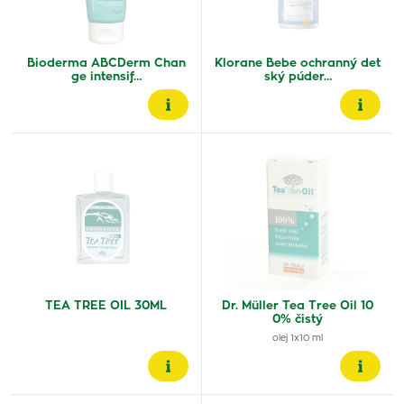
Bioderma ABCDerm Chan
Klorane Bebe ochranný det
ge intensif…
ský púder…
TEA TREE OIL 30ML
Dr. Müller Tea Tree Oil 10
0% čistý
olej 1x10 ml