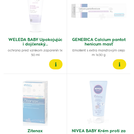
WELEDA BABY Upokojujúc
GENERICA Calcium pantot
i dojčenský…
henicum masť
ochrana pred vznikom zaparenín 1x
Emollient s extra mandľovým olejo
50 ml
m 1x30 g
Zitenax
NIVEA BABY Krém proti za