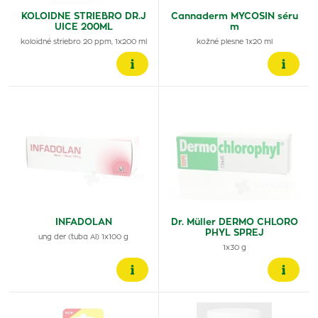
KOLOIDNE STRIEBRO DR.J
Cannaderm MYCOSIN séru
UICE 200ML
m
koloidné striebro 20 ppm, 1x200 ml
kožné plesne 1x20 ml
INFADOLAN
Dr. Müller DERMO CHLORO
PHYL SPREJ
ung der (tuba Al) 1x100 g
1x30 g