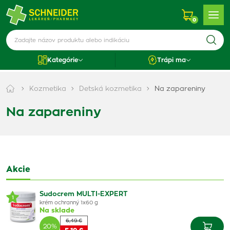
0
Kategórie
Trápi ma
Kozmetika
Detská kozmetika
Na zapareniny
Na zapareniny
Akcie
Sudocrem MULTI-EXPERT
1
krém ochranný 1x60 g
Na sklade
6,49 €
20%