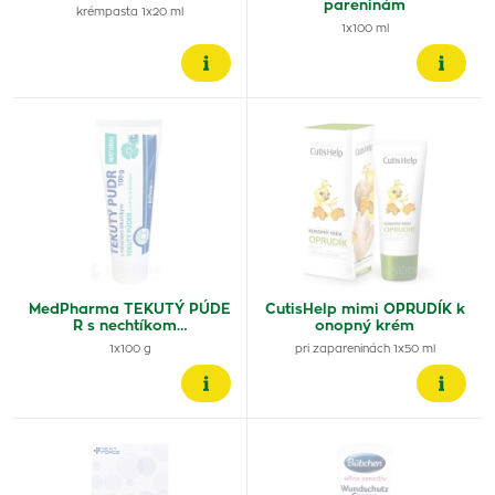
pareninám
krémpasta 1x20 ml
1x100 ml
MedPharma TEKUTÝ PÚDE
CutisHelp mimi OPRUDÍK k
R s nechtíkom…
onopný krém
1x100 g
pri zapareninách 1x50 ml