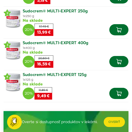
5,19 €
Sudocrem® MULTI-EXPERT 250g
2
1x250 g
Na sklade
17,49 €
20%
13,99 €
Sudocrem® MULTI-EXPERT 400g
3
1x400 g
Na sklade
20,69 €
20%
16,59 €
Sudocrem® MULTI-EXPERT 125g
4
1x125 g
Na sklade
11,89 €
20%
9,49 €
Overte si dostupnosť produktov v lekárni.
OVERIŤ