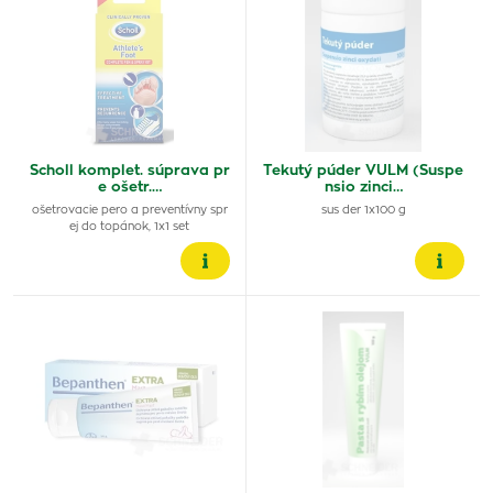
Scholl komplet. súprava pr
Tekutý púder VULM (Suspe
e ošetr.…
nsio zinci…
ošetrovacie pero a preventívny spr
sus der 1x100 g
ej do topánok, 1x1 set