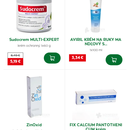
Sudocrem MULTI-EXPERT
AVIRIL KRÉM NA RUKY MA
NDĽOVÝ S…
krém ochranný 1x60 g
1x100 ml
6,49 €
3,34 €
5,19 €
ZinOxid
FIX CALCIUM PANTOTHENI
CUM krém