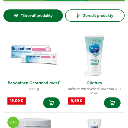
Filtrovať produkty
Zoradiť produkty
Bepanthen Ochranná masť
Oilatum
1x100 g
krém na začervenanú pokožku 1x10
0 ml
15,09 €
9,59 €
20%