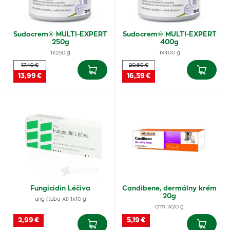
Sudocrem® MULTI-EXPERT
Sudocrem® MULTI-EXPERT
250g
400g
1x250 g
1x400 g
17,49 €
20,69 €
13,99 €
16,59 €
Fungicidin Léčiva
Candibene, dermálny krém
20g
ung (tuba Al) 1x10 g
crm 1x20 g
2,99 €
5,19 €