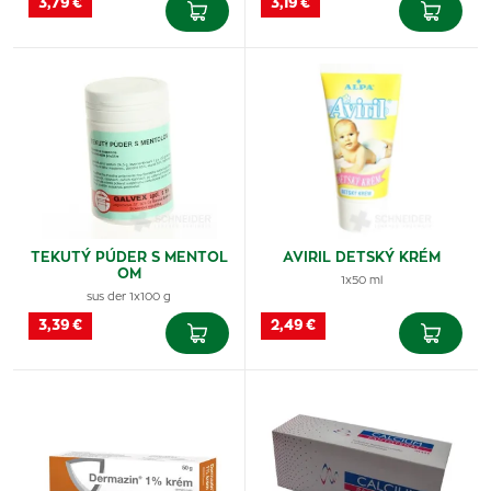
3,79 €
3,19 €
TEKUTÝ PÚDER S MENTOL
AVIRIL DETSKÝ KRÉM
OM
1x50 ml
sus der 1x100 g
3,39 €
2,49 €