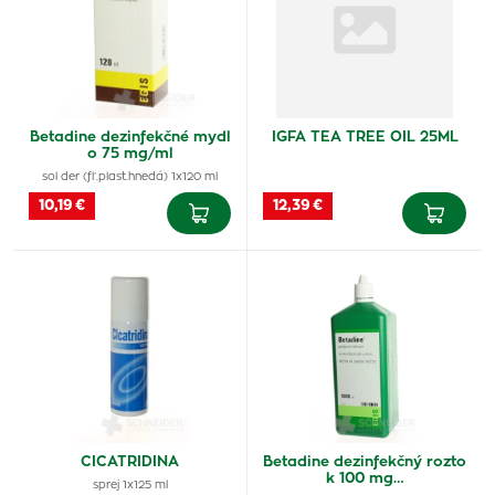
Betadine dezinfekčné mydl
IGFA TEA TREE OIL 25ML
o 75 mg/ml
sol der (fľ.plast.hnedá) 1x120 ml
10,19 €
12,39 €
CICATRIDINA
Betadine dezinfekčný rozto
k 100 mg…
sprej 1x125 ml