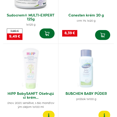
Sudocrem® MULTI-EXPERT
Canesten krém 20 g
125g
crm 1% 1x20 g
1x125 g
11,89 €
8,39 €
9,49 €
HiPP BabySANFT Ošetrujú
BUBCHEN BABY PÚDER
ci krém…
prášok 1x100 g
(inov. 2021) sensitive, s Bio mandľov
ým olejom 1x100 ml