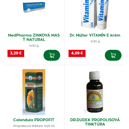
MedPharma ZINKOVÁ MAS
Dr. Müller VITAMÍN E krém
Ť NATURAL
1x30 g
1x30 g
3,29 €
4,89 €
Calendula PROPOFIT
DR.DUDEK PROPOLISOVÁ
TINKTÚRA
Propolisová tinktúra 1x25 ml