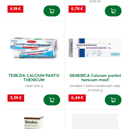
1x30 ml
6,19 €
6,79 €
TEREZIA CALCIUM PANTO
GENERICA Calcium pantot
THENICUM
henicum masť
masť 1x30 g
Emollient s extra mandľovým olejo
m 1x100 g
3,39 €
6,49 €