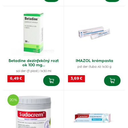
Betadine dezinfekčný rozt
IMAZOL krémpasta
ok 100 mg…
pst der (tuba Al) 1x30 g
sol der (fľ.plast.) 1x30 ml
6,49 €
3,69 €
20%