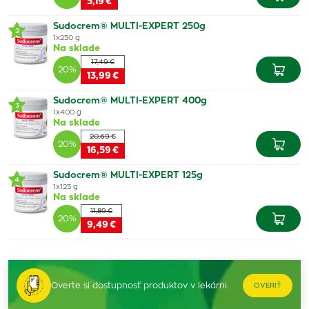
5,19 €
Sudocrem® MULTI-EXPERT 250g
2
1x250 g
Na sklade
17,49 €
20%
13,99 €
Sudocrem® MULTI-EXPERT 400g
3
1x400 g
Na sklade
20,69 €
20%
16,59 €
Sudocrem® MULTI-EXPERT 125g
4
1x125 g
Na sklade
11,89 €
20%
9,49 €
Overte si dostupnosť produktov v lekárni.
OVERIŤ