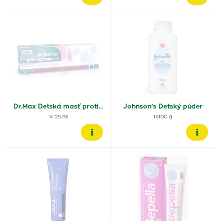
Dr.Max Detská masť proti…
Johnson's Detský púder
1x125 ml
1x100 g