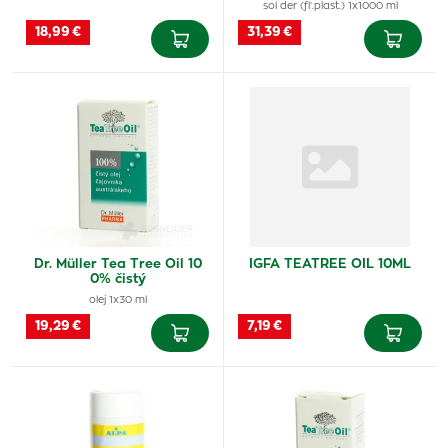
sol der (fľ.plast.) 1x1000 ml
18,99 €
31,39 €
Dr. Müller Tea Tree Oil 10
IGFA TEATREE OIL 10ML
0% čistý
olej 1x30 ml
19,29 €
7,19 €