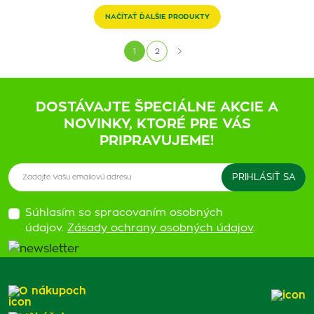
NAČÍTAŤ ĎALŠIE PRODUKTY
1
2
DOSTÁVAJTE ŠPECIÁLNE AKCIE A
NOVINKY, KTORÉ PRE VÁS
PRIPRAVUJEME!
Súhlasím so spracovaním osobných
údajov.
Zásady ochrany osobných údajov
.
O nákupoch