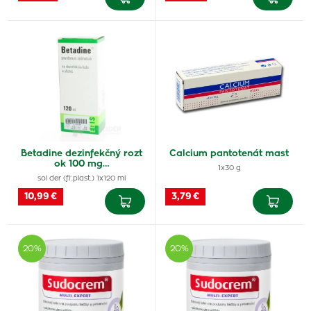
Betadine dezinfekčný rozt
Calcium pantotenát mast
ok 100 mg…
1x30 g
sol der (fľ.plast.) 1x120 ml
10,99 €
3,79 €
20%
20%