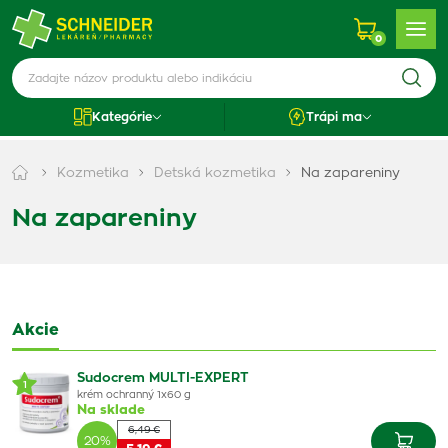
0
Kategórie
Trápi ma
Kozmetika
Detská kozmetika
Na zapareniny
Na zapareniny
Akcie
Sudocrem MULTI-EXPERT
1
krém ochranný 1x60 g
Na sklade
6,49 €
20%