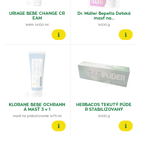
URIAGE BEBE CHANGE CR
Dr. Müller Bepella Detská
EAM
masť na…
krém 1x100 ml
1x100 g
KLORANE BEBE OCHRANN
HERBACOS TEKUTÝ PÚDE
Á MASŤ 3 v 1
R STABILIZOVANÝ
masť na prebaľovanie 1x75 ml
1x100 g