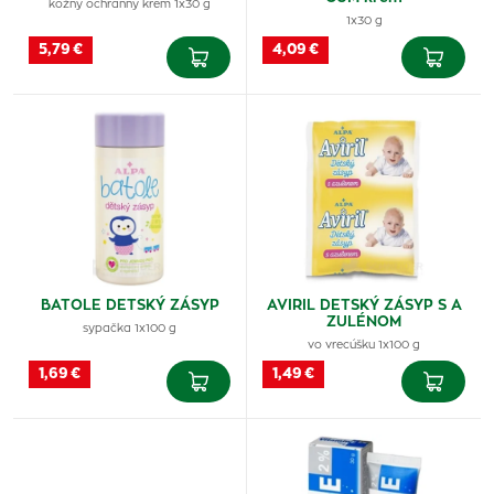
kožný ochranný krém 1x30 g
1x30 g
5,79 €
4,09 €
BATOLE DETSKÝ ZÁSYP
AVIRIL DETSKÝ ZÁSYP S A
ZULÉNOM
sypačka 1x100 g
vo vrecúšku 1x100 g
1,69 €
1,49 €