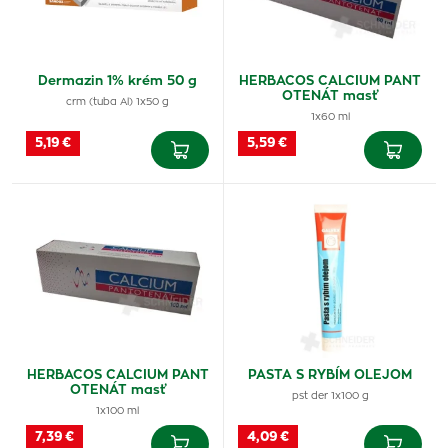
Dermazin 1% krém 50 g
HERBACOS CALCIUM PANT
OTENÁT masť
crm (tuba Al) 1x50 g
1x60 ml
5,19 €
5,59 €
HERBACOS CALCIUM PANT
PASTA S RYBÍM OLEJOM
OTENÁT masť
pst der 1x100 g
1x100 ml
7,39 €
4,09 €