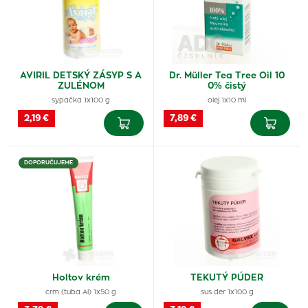
AVIRIL DETSKÝ ZÁSYP S A
Dr. Müller Tea Tree Oil 10
ZULÉNOM
0% čistý
sypačka 1x100 g
olej 1x10 ml
2,19 €
7,89 €
DOPORUČUJEME
Holtov krém
TEKUTÝ PÚDER
crm (tuba Al) 1x50 g
sus der 1x100 g