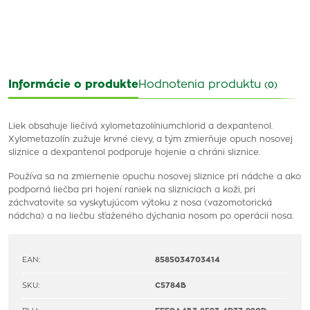
Informácie o produkte
Hodnotenia produktu
(0)
Liek obsahuje liečivá xylometazolíniumchlorid a dexpantenol.
Xylometazolín zužuje krvné cievy, a tým zmierňuje opuch nosovej
sliznice a dexpantenol podporuje hojenie a chráni sliznice.
Používa sa na zmiernenie opuchu nosovej sliznice pri nádche a ako
podporná liečba pri hojení raniek na slizniciach a koži, pri
záchvatovite sa vyskytujúcom výtoku z nosa (vazomotorická
nádcha) a na liečbu sťaženého dýchania nosom po operácii nosa.
EAN:
8585034703414
SKU:
C5784B