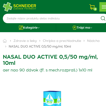
0
Kategórie
Trápi ma
Zdravie a lieky
Chrípka a prechladnutie
Nádcha
NASAL DUO ACTIVE 0,5/50 mg/ml, 10ml
NASAL DUO ACTIVE 0,5/50 mg/ml,
10ml
aer nao 90 dávok (fľ. s mech.rozpraš.) 1x10 ml