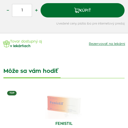
–
+
KÚPIŤ
Uvedené ceny platia iba pre internetový predaj
Tovar dostupný aj
Rezervovať na lekárni
v lekárňach
Môže sa vám hodiť
TOP
FENISTIL