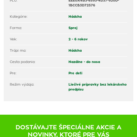
PLU:
EEE0A4B3-8593-4D37-920D-
1BCCB3D72576
Kategórie:
Nádcha
Forma:
Sprej
Vek:
2 - 6 rokov
Trápi ma:
Nádcha
Cesta podania:
Nazálne - do nosa
Pre:
Pre deti
Režim výdaja:
Liečivé prípravky bez lekárskeho
predpisu
DOSTÁVAJTE ŠPECIÁLNE AKCIE A
NOVINKY, KTORÉ PRE VÁS