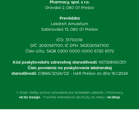
Pharmacy, spol. s r.o.
Oravská 2, 080 01 Prešov
Prevádzka
Lekáreň Amuletum
Sabinovská 15, 080 01 Prešov
IČO: 31710018
DIČ: 2020547100, IČ DPH: SK2020547100
Číslo účtu: SK28 0200 0000 0000 6720 6572
Kód poskytovateľa zdravotnej starostlivosti
:
N57298160301
Číslo povolenia na poskytovanie lekárenskej
starostlivosti
:
03886/2024/OZ - HAR Prešov zo dňa 16.1.2024
© 2026 Všetky práva vyhradené pre Schneider Lekáreň / Pharmacy
MI:SU Design
- Tvoríme internetové obchody na mieru |
MI:Shop