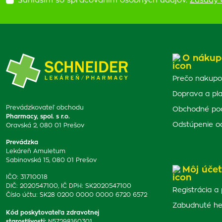
Súhlasím so spracovaním osobných údajov.
Zásady 
O nákup
Prečo nakupo
Doprava a pl
Prevádzkovateľ obchodu
Obchodné po
Pharmacy, spol. s r.o.
Odstúpenie o
Oravská 2, 080 01 Prešov
Prevádzka
Lekáreň Amuletum
Sabinovská 15, 080 01 Prešov
Môj účet
IČO: 31710018
DIČ: 2020547100, IČ DPH: SK2020547100
Registrácia a 
Číslo účtu: SK28 0200 0000 0000 6720 6572
Zabudnuté he
Kód poskytovateľa zdravotnej
starostlivosti
:
N57298160301