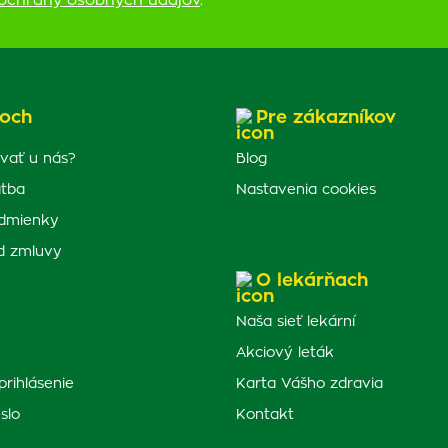
ochrany osobných údajov
.
och
Pre zákazníkov
vať u nás?
Blog
atba
Nastavenia cookies
dmienky
d zmluvy
O lekárňach
Naša sieť lekární
Akciový leták
prihlásenie
Karta Vášho zdravia
slo
Kontakt