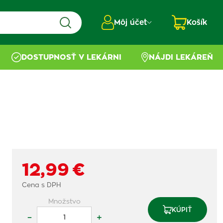
Môj účet
Košík
DOSTUPNOSŤ V LEKÁRNI
NÁJDI LEKÁREŇ
12,99 €
Cena s DPH
Množstvo
KÚPIŤ
–
+