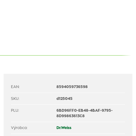
EAN:
8594059736598
SKU:
d125045
PLU:
6BD96FF0-EB48-4BAF-9795-
8D99863613C8
Výrobca:
Dr.Weiss