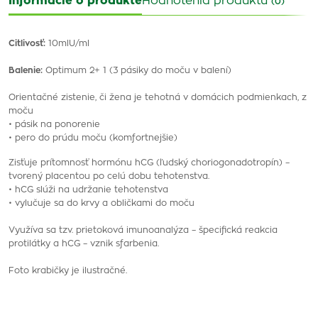
Informácie o produkte
Hodnotenia produktu
(0)
Citlivosť:
10mlU/ml
Balenie:
Optimum 2+ 1 (3 pásiky do moču v balení)
Orientačné zistenie, či žena je tehotná v domácich podmienkach, z
moču
• pásik na ponorenie
• pero do prúdu moču (komfortnejšie)
Zisťuje prítomnosť hormónu hCG (ľudský choriogonadotropín) –
tvorený placentou po celú dobu tehotenstva.
• hCG slúži na udržanie tehotenstva
• vylučuje sa do krvy a obličkami do moču
Využíva sa tzv. prietoková imunoanalýza – špecifická reakcia
protilátky a hCG – vznik sfarbenia.
Foto krabičky je ilustračné.