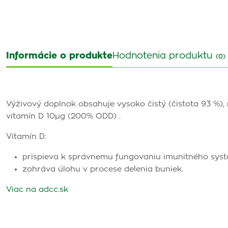
Informácie o produkte
Hodnotenia produktu
(0)
Výživový doplnok obsahuje vysoko čistý (čistota 93 %),
vitamín D 10µg (200% ODD) .
Vitamín D:
prispieva k správnemu fungovaniu imunitného sys
zohráva úlohu v procese delenia buniek.
Viac na adcc.sk