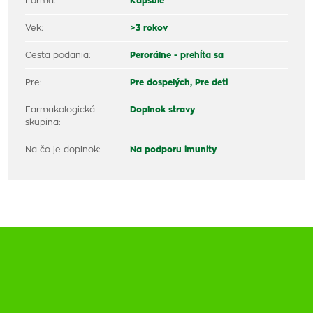
Forma:
Kapsule
Vek:
>3 rokov
Cesta podania:
Perorálne - prehĺta sa
Pre:
Pre dospelých,
Pre deti
Farmakologická
Doplnok stravy
skupina:
Na čo je doplnok:
Na podporu imunity