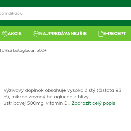
AKCIE
NAJPREDÁVANEJŠIE
E-RECEPT
TURES Betaglucan 500+
Výživový doplnok obsahuje vysoko čistý (čistota 93
%), mikronizovaný betaglucan z hlivy
ustricovej 500mg, vitamín D…
Zobraziť celý popis