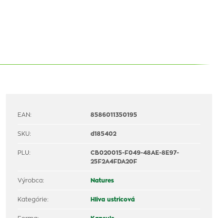
EAN:
8586011350195
SKU:
d185402
PLU:
CB020015-F049-48AE-8E97-
25F2A4FDA20F
Výrobca:
Natures
Kategórie:
Hliva ustricová