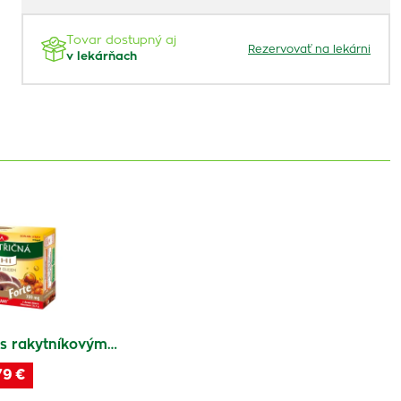
Tovar dostupný aj
Rezervovať na lekárni
v lekárňach
á s rakytníkovým…
79 €