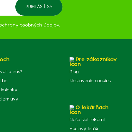
ochrany osobných údajov
.
och
Pre zákazníkov
vať u nás?
Blog
atba
Nastavenia cookies
dmienky
d zmluvy
O lekárňach
Naša sieť lekární
Akciový leták