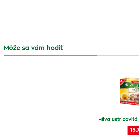
Môže sa vám hodiť
Hliva ustricovit
15,