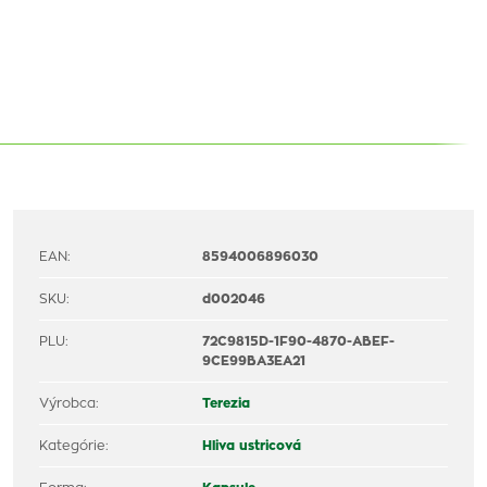
EAN:
8594006896030
SKU:
d002046
PLU:
72C9815D-1F90-4870-ABEF-
9CE99BA3EA21
Výrobca:
Terezia
Kategórie:
Hliva ustricová