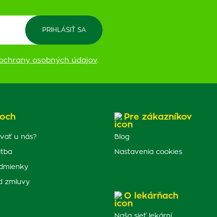
ochrany osobných údajov
.
och
Pre zákazníkov
vať u nás?
Blog
atba
Nastavenia cookies
dmienky
d zmluvy
O lekárňach
Naša sieť lekární