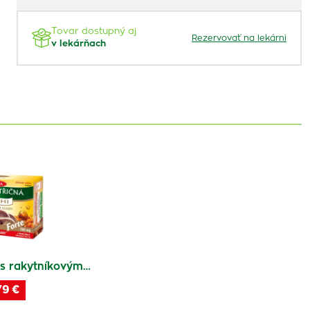
Tovar dostupný aj
Rezervovať na lekárni
v lekárňach
á s rakytníkovým…
79 €