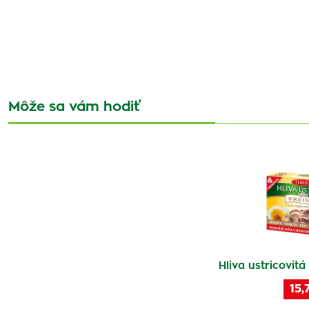
Môže sa vám hodiť
Hliva ustricovit
15,