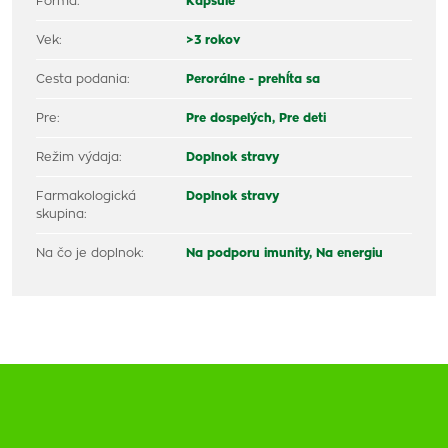
Forma:
Kapsule
Vek:
>3 rokov
Cesta podania:
Perorálne - prehĺta sa
Pre:
Pre dospelých,
Pre deti
Režim výdaja:
Doplnok stravy
Farmakologická
Doplnok stravy
skupina:
Na čo je doplnok:
Na podporu imunity,
Na energiu