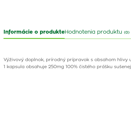
Informácie o produkte
Hodnotenia produktu
(0)
Výživový doplnok, prírodný prípravok s obsahom hlivy us
1 kapsula obsahuje 250mg 100% čistého prášku sušenej H