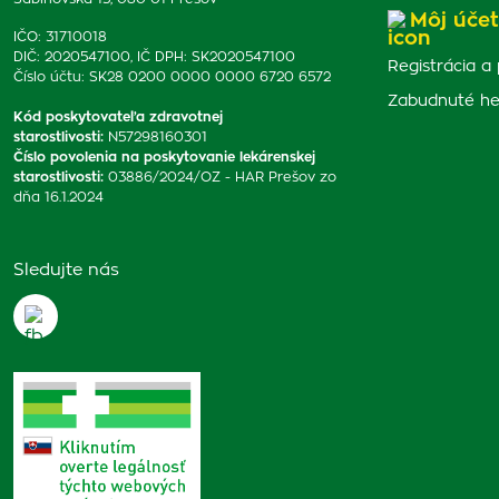
Môj účet
IČO: 31710018
DIČ: 2020547100, IČ DPH: SK2020547100
Registrácia a 
Číslo účtu: SK28 0200 0000 0000 6720 6572
Zabudnuté he
Kód poskytovateľa zdravotnej
starostlivosti
:
N57298160301
Číslo povolenia na poskytovanie lekárenskej
starostlivosti
:
03886/2024/OZ - HAR Prešov zo
dňa 16.1.2024
Sledujte nás