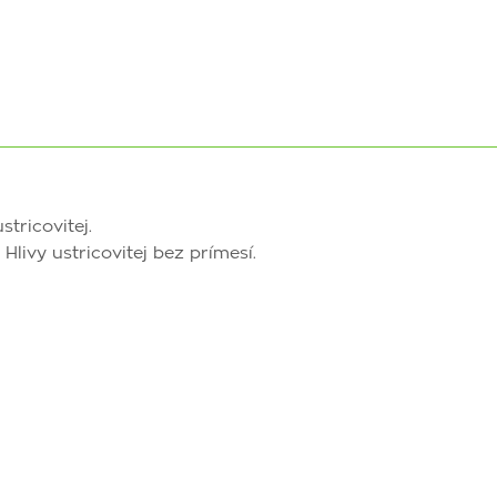
tricovitej.
livy ustricovitej bez prímesí.