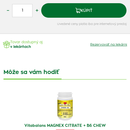
–
+
KÚPIŤ
Uvedené ceny platia iba pre internetový predaj
Tovar dostupný aj
Rezervovať na lekárni
v lekárňach
Môže sa vám hodiť
Vitabalans MAGNEX CITRATE + B6 CHEW