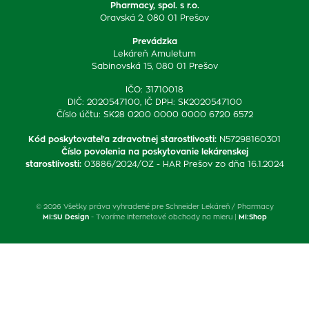
Pharmacy, spol. s r.o.
Oravská 2, 080 01 Prešov
Prevádzka
Lekáreň Amuletum
Sabinovská 15, 080 01 Prešov
IČO: 31710018
DIČ: 2020547100, IČ DPH: SK2020547100
Číslo účtu: SK28 0200 0000 0000 6720 6572
Kód poskytovateľa zdravotnej starostlivosti
:
N57298160301
Číslo povolenia na poskytovanie lekárenskej
starostlivosti
:
03886/2024/OZ - HAR Prešov zo dňa 16.1.2024
© 2026 Všetky práva vyhradené pre Schneider Lekáreň / Pharmacy
MI:SU Design
- Tvoríme internetové obchody na mieru |
MI:Shop