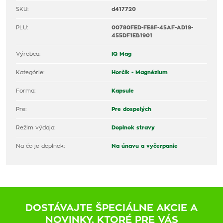
SKU:
d417720
PLU:
00780FED-FE8F-45AF-AD19-
455DF1EB1901
Výrobca:
IQ Mag
Kategórie:
Horčík - Magnézium
Forma:
Kapsule
Pre:
Pre dospelých
Režim výdaja:
Doplnok stravy
Na čo je doplnok:
Na únavu a vyčerpanie
DOSTÁVAJTE ŠPECIÁLNE AKCIE A
NOVINKY, KTORÉ PRE VÁS