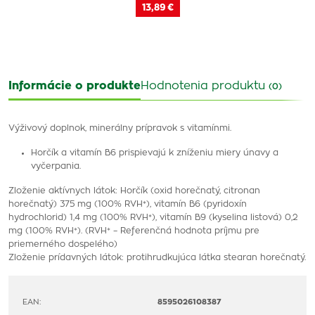
13,89 €
Informácie o produkte
Hodnotenia produktu
(0)
Výživový doplnok, minerálny prípravok s vitamínmi.
Horčík a vitamín B6 prispievajú k zníženiu miery únavy a
vyčerpania.
Zloženie aktívnych látok: Horčík (oxid horečnatý, citronan
horečnatý) 375 mg (100% RVH*), vitamín B6 (pyridoxín
hydrochlorid) 1,4 mg (100% RVH*), vitamín B9 (kyselina listová) 0,2
mg (100% RVH*). (RVH* – Referenčná hodnota príjmu pre
priemerného dospelého)
Zloženie prídavných látok: protihrudkujúca látka stearan horečnatý.
EAN:
8595026108387