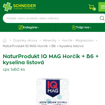
0
Kategórie
Trápi ma
Doplnky stravy
Minerály
Horčík - Magnézium
NaturProdukt IQ MAG Horčík + B6 + kyselina listová
NaturProdukt IQ MAG Horčík + B6 +
kyselina listová
cps 1x60 ks