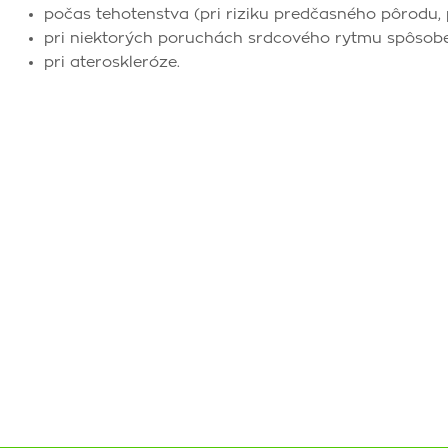
počas tehotenstva (pri riziku predčasného pôrodu, 
pri niektorých poruchách srdcového rytmu spôsobe
pri ateroskleróze.