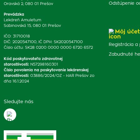
Odstúpenie o
Oravská 2, 080 01 Prešov
Prevádzka
Lekáreň Amuletum
Sabinovská 15, 080 01 Prešov
Môj účet
IČO: 31710018
DIČ: 2020547100, IČ DPH: SK2020547100
Registrácia a 
Číslo účtu: SK28 0200 0000 0000 6720 6572
Zabudnuté he
Kód poskytovateľa zdravotnej
starostlivosti
:
N57298160301
Číslo povolenia na poskytovanie lekárenskej
starostlivosti
:
03886/2024/OZ - HAR Prešov zo
dňa 16.1.2024
Sledujte nás