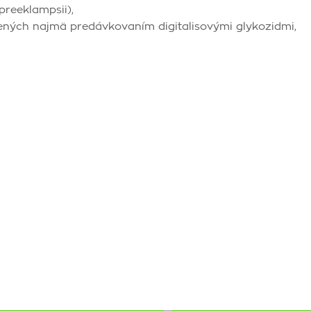
preeklampsii),
ných najmä predávkovaním digitalisovými glykozidmi,