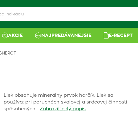
AKCIE
NAJPREDÁVANEJŠIE
E-RECEPT
GNEROT
Liek obsahuje minerálny prvok horčík. Liek sa
používa: pri poruchách svalovej a srdcovej činnosti
spôsobených…
Zobraziť celý popis