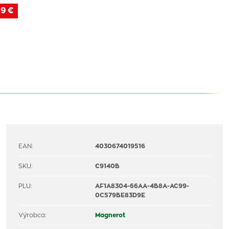
9 €
EAN:
4030674019516
SKU:
C9140B
PLU:
AF1A8304-66AA-4B8A-AC99-
0C579BE83D9E
Výrobca:
Magnerot