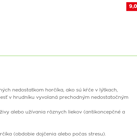
9,0
ných nedostatkom horčíka, ako sú kŕče v lýtkach,
bolesť v hrudníku vyvolaná prechodným nedostatočným
živy alebo užívania rôznych liekov (antikoncepčné a
číka (obdobie dojčenia alebo počas stresu).