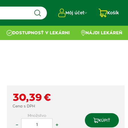
Môj účet
Košík
DOSTUPNOSŤ V LEKÁRNI
NÁJDI LEKÁREŇ
30,39 €
Cena s DPH
Množstvo
KÚPIŤ
–
+