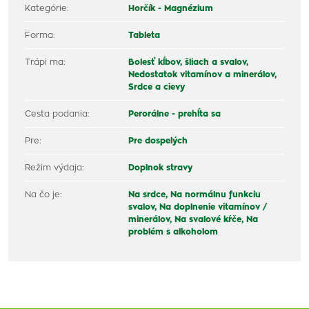
Kategórie:
Horčík - Magnézium
Forma:
Tableta
Trápi ma:
Bolesť kĺbov, šliach a svalov,
Nedostatok vitamínov a minerálov,
Srdce a cievy
Cesta podania:
Perorálne - prehĺta sa
Pre:
Pre dospelých
Režim výdaja:
Doplnok stravy
Na čo je:
Na srdce,
Na normálnu funkciu
svalov,
Na doplnenie vitamínov /
minerálov,
Na svalové kŕče,
Na
problém s alkoholom