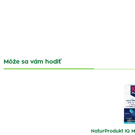
Môže sa vám hodiť
NaturProdukt IQ M