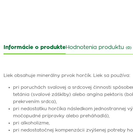
Informácie o produkte
Hodnotenia produktu
(0)
Liek obsahuje minerálny prvok horčík. Liek sa používa:
pri poruchách svalovej a srdcovej činnosti spôsobe
tetánia (svalové zášklby) alebo angína pektoris (
prekrvením srdca),
pri nedostatku horčíka následkom jednostrannej vý
močopudné prípravky alebo preháňadlá),
pri alkoholizme,
pri nedostatočnej kompenzácii zvýšenej potreby hor