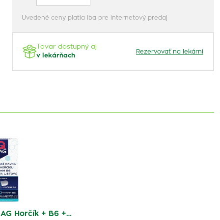
Uvedené ceny platia iba pre internetový predaj
Tovar dostupný aj
Rezervovať na lekárni
v lekárňach
AG Horčík + B6 +…