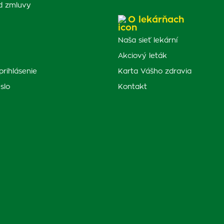
d zmluvy
O lekárňach
Naša sieť lekární
Akciový leták
prihlásenie
Karta Vášho zdravia
slo
Kontakt