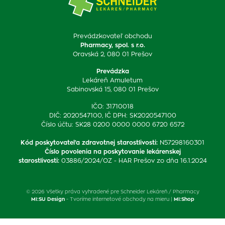
Prevádzkovateľ obchodu
Pharmacy, spol. s r.o.
Oravská 2, 080 01 Prešov
Prevádzka
Lekáreň Amuletum
Sabinovská 15, 080 01 Prešov
IČO: 31710018
DIČ: 2020547100, IČ DPH: SK2020547100
Číslo účtu: SK28 0200 0000 0000 6720 6572
Kód poskytovateľa zdravotnej starostlivosti
:
N57298160301
Číslo povolenia na poskytovanie lekárenskej
starostlivosti
:
03886/2024/OZ - HAR Prešov zo dňa 16.1.2024
© 2026 Všetky práva vyhradené pre Schneider Lekáreň / Pharmacy
MI:SU Design
- Tvoríme internetové obchody na mieru |
MI:Shop