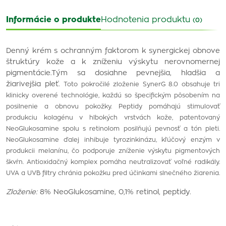
Informácie o produkte
Hodnotenia produktu
(0)
Denný krém s ochranným faktorom k synergickej obnove
štruktúry kože a k zníženiu výskytu nerovnomernej
pigmentácie.Tým sa dosiahne pevnejšia, hladšia a
žiarivejšia pleť.
Toto pokročilé zloženie SynerG 8.0 obsahuje tri
klinicky overené technológie, každú so špecifickým pôsobením na
posilnenie a obnovu pokožky. Peptidy pomáhajú stimulovať
produkciu kolagénu v hlbokých vrstvách kože, patentovaný
NeoGlukosamine spolu s retinolom posilňujú pevnosť a tón pleti.
NeoGlukosamine ďalej inhibuje tyrozinkinázu, kľúčový enzým v
produkcii melanínu, čo podporuje zníženie výskytu pigmentových
škvŕn. Antioxidačný komplex pomáha neutralizovať voľné radikály.
UVA a UVB filtry chránia pokožku pred účinkami slnečného žiarenia.
Zloženie:
8% NeoGlukosamine, 0,1% retinol, peptidy.