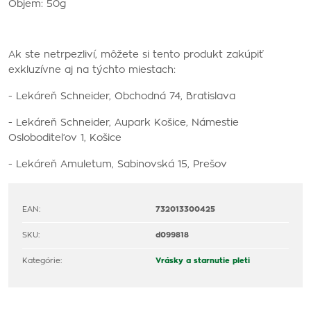
Objem: 50g
Ak ste netrpezliví, môžete si tento produkt zakúpiť
exkluzívne aj na týchto miestach:
- Lekáreň Schneider, Obchodná 74, Bratislava
- Lekáreň Schneider, Aupark Košice, Námestie
Osloboditeľov 1, Košice
- Lekáreň Amuletum, Sabinovská 15, Prešov
EAN:
732013300425
SKU:
d099818
Kategórie:
Vrásky a starnutie pleti