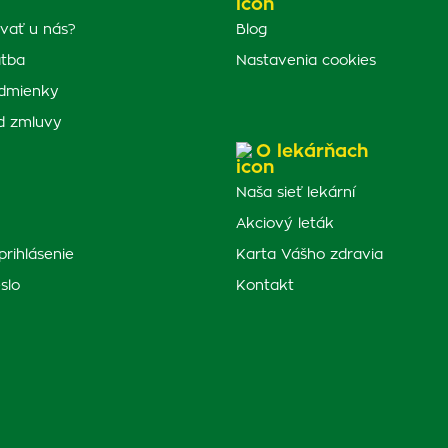
vať u nás?
Blog
atba
Nastavenia cookies
dmienky
d zmluvy
O lekárňach
Naša sieť lekární
Akciový leták
prihlásenie
Karta Vášho zdravia
slo
Kontakt