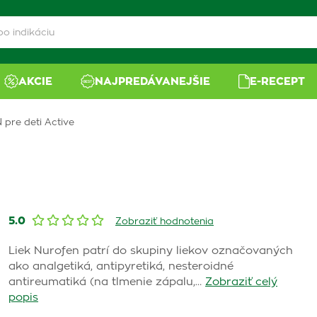
AKCIE
NAJPREDÁVANEJŠIE
E-RECEPT
pre deti Active
5.0
Zobraziť hodnotenia
Liek Nurofen patrí do skupiny liekov označovaných
ako analgetiká, antipyretiká, nesteroidné
antireumatiká (na tlmenie zápalu,…
Zobraziť celý
popis