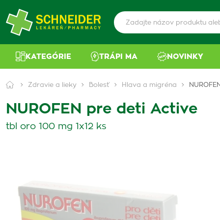
KATEGÓRIE
TRÁPI MA
NOVINKY
Zdravie a lieky
Bolesť
Hlava a migréna
NUROFEN 
NUROFEN pre deti Active
tbl oro 100 mg 1x12 ks