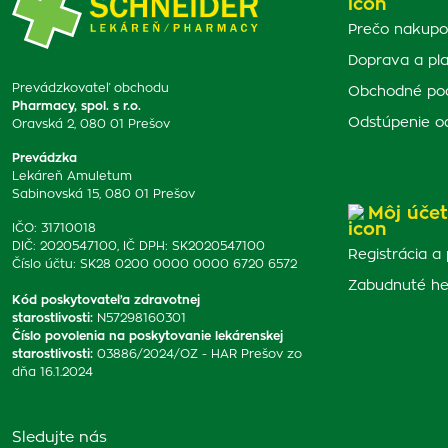
Prečo nakupo
Doprava a pl
Prevádzkovateľ obchodu
Obchodné po
Pharmacy, spol. s r.o.
Odstúpenie o
Oravská 2, 080 01 Prešov
Prevádzka
Lekáreň Amuletum
Sabinovská 15, 080 01 Prešov
Môj účet
IČO: 31710018
DIČ: 2020547100, IČ DPH: SK2020547100
Registrácia a 
Číslo účtu: SK28 0200 0000 0000 6720 6572
Zabudnuté he
Kód poskytovateľa zdravotnej
starostlivosti
:
N57298160301
Číslo povolenia na poskytovanie lekárenskej
starostlivosti
:
03886/2024/OZ - HAR Prešov zo
dňa 16.1.2024
Sledujte nás