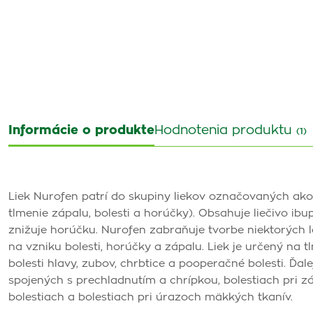
Informácie o produkte
Hodnotenia produktu
(1)
Liek Nurofen patrí do skupiny liekov označovaných ako 
tlmenie zápalu, bolesti a horúčky). Obsahuje liečivo ibu
znižuje horúčku. Nurofen zabraňuje tvorbe niektorých l
na vzniku bolesti, horúčky a zápalu. Liek je určený na t
bolesti hlavy, zubov, chrbtice a pooperačné bolesti. Ďal
spojených s prechladnutím a chrípkou, bolestiach pri z
bolestiach a bolestiach pri úrazoch mäkkých tkanív.