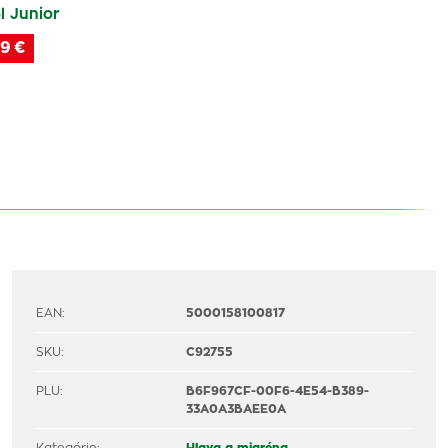
 Junior
9 €
EAN:
5000158100817
SKU:
C92755
PLU:
B6F967CF-00F6-4E54-B389-
33A0A3BAEE0A