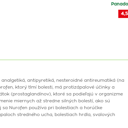
Panadol
4,5
analgetiká, antipyretiká, nesteroidné antireumatiká (na
profen, ktorý tlmí bolesti, má protizápalové účinky a
átok (prostaglandínov), ktoré sa podieľajú v organizme
lmenie miernych až stredne silných bolestí, ako sú
ej sa Nurofen používa pri bolestiach a horúčke
ápaloch stredného ucha, bolestiach hrdla, svalových