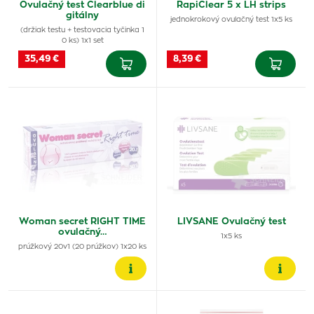
Ovulačný test Clearblue di
RapiClear 5 x LH strips
gitálny
jednokrokový ovulačný test 1x5 ks
(držiak testu + testovacia tyčinka 1
0 ks) 1x1 set
35,49 €
8,39 €
Woman secret RIGHT TIME
LIVSANE Ovulačný test
ovulačný…
1x5 ks
prúžkový 20v1 (20 prúžkov) 1x20 ks