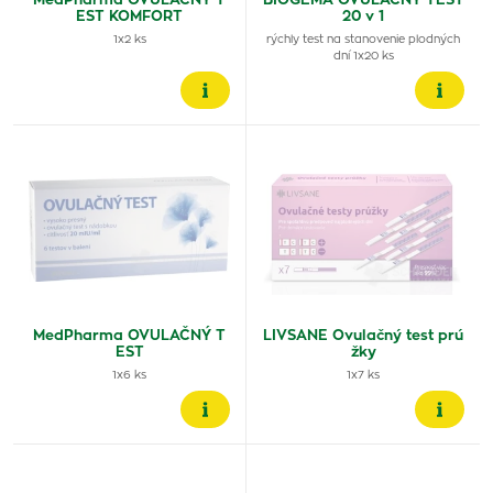
MedPharma OVULAČNÝ T
BIOGEMA OVULAČNÝ TEST
EST KOMFORT
20 v 1
1x2 ks
rýchly test na stanovenie plodných
dní 1x20 ks
MedPharma OVULAČNÝ T
LIVSANE Ovulačný test prú
EST
žky
1x6 ks
1x7 ks