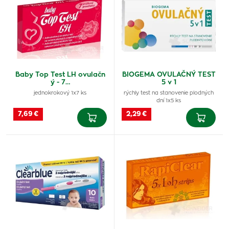
Baby Top Test LH ovulačn
BIOGEMA OVULAČNÝ TEST
ý - 7…
5 v 1
jednokrokový 1x7 ks
rýchly test na stanovenie plodných
dní 1x5 ks
7,69 €
2,29 €