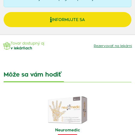
INFORMUJTE SA
Tovar dostupný aj
Rezervovať na lekárni
v lekárňach
Môže sa vám hodiť
Neuromedic