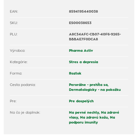
EAN:
8594195440038
SKU:
ES00038653
PLU:
A8C34AFC-CB07-40F6-9265-
BBBAE7F0DCA8
Výrobca:
Pharma Activ
Kategórie:
Stres a depresia
Forma:
Roztok
Cesta podania:
Perorálne - prehĺta sa,
Dermatologicky - na pokožku
Pre:
Pre dospelých
Na čo je doplnok:
Na pevné nechty,
Na zdravé
vlasy,
Na zdravú kožu,
Na
podporu imunity