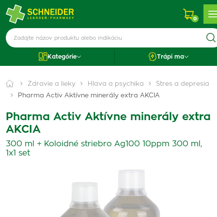
0
Kategórie
Trápi ma
Zdravie a lieky
Hlava a psychika
Stres a depresia
Pharma Activ Aktívne minerály extra AKCIA
Pharma Activ Aktívne minerály extra
AKCIA
300 ml + Koloidné striebro Ag100 10ppm 300 ml,
1x1 set