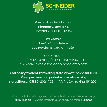
Prevádzkovateľ obchodu
Pharmacy, spol. s r.o.
Oravská 2, 080 01 Prešov
Prevádzka
Lekáreň Amuletum
Sabinovská 15, 080 01 Prešov
IČO: 31710018
DIČ: 2020547100, IČ DPH: SK2020547100
Číslo účtu: SK28 0200 0000 0000 6720 6572
Kód poskytovateľa zdravotnej starostlivosti
:
N57298160301
Číslo povolenia na poskytovanie lekárenskej
starostlivosti
:
03886/2024/OZ - HAR Prešov zo dňa 16.1.2024
© 2026 Všetky práva vyhradené pre Schneider Lekáreň / Pharmacy
MI:SU Design
- Tvoríme internetové obchody na mieru |
MI:Shop