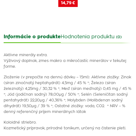
14,79 €
Informácie o produkte
Hodnotenia produktu
(0)
Aktívne minerály extra.
Výživový doplnok, zmes makro a mikročastíc minerálov v tekutej
forme.
Zloženie (v prepočte na dennú dávku – 15ml): Aktívne zložky: Zinok
(síran zinočnatý heptahydrát) 4,5mg / 45 % *; Železo (síran
železnatý) 4,25mg / 30,32 % *; Meď (síran meďnatý) 0,45 mg / 45 %
*; Jód (jodičnan sodný) 78,00µg / 50% *; Selén (Seleničitan sodný
pentahydrát) 22,20µg / 40,36% *; Molybden (Molibdenan sodný
dihydrát) 19,50µg / 39 % *; Ostatné zložky: voda, CO2. * NRV – %
denný referenčný príjem minerálnych látok
Koloidné striebro.
Kozmetický prípravok, prírodné tonikum, určený na čistenie pleti.