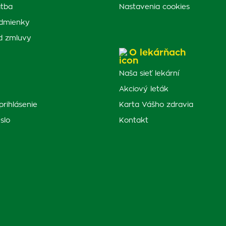
atba
Nastavenia cookies
dmienky
d zmluvy
O lekárňach
Naša sieť lekární
Akciový leták
prihlásenie
Karta Vášho zdravia
slo
Kontakt