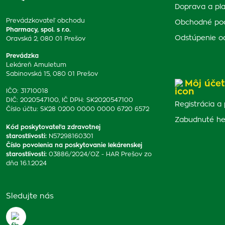
Doprava a pl
Prevádzkovateľ obchodu
Obchodné po
Pharmacy, spol. s r.o.
Odstúpenie o
Oravská 2, 080 01 Prešov
Prevádzka
Lekáreň Amuletum
Sabinovská 15, 080 01 Prešov
Môj účet
IČO: 31710018
DIČ: 2020547100, IČ DPH: SK2020547100
Registrácia a 
Číslo účtu: SK28 0200 0000 0000 6720 6572
Zabudnuté he
Kód poskytovateľa zdravotnej
starostlivosti
:
N57298160301
Číslo povolenia na poskytovanie lekárenskej
starostlivosti
:
03886/2024/OZ - HAR Prešov zo
dňa 16.1.2024
Sledujte nás