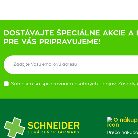
DOSTÁVAJTE ŠPECIÁLNE AKCIE A 
PRE VÁS PRIPRAVUJEME!
Súhlasím so spracovaním osobných údajov.
Zásady 
O nákup
Prečo nakupo