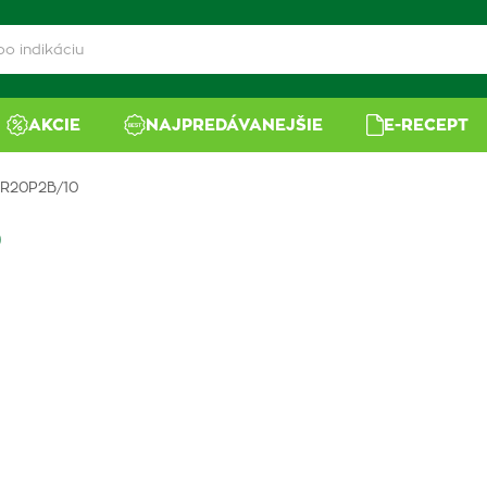
AKCIE
NAJPREDÁVANEJŠIE
E-RECEPT
 LR20P2B/10
0