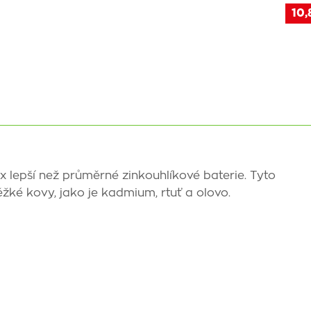
10,
 6x lepší než průměrné zinkouhlíkové baterie. Tyto
ěžké kovy, jako je kadmium, rtuť a olovo.