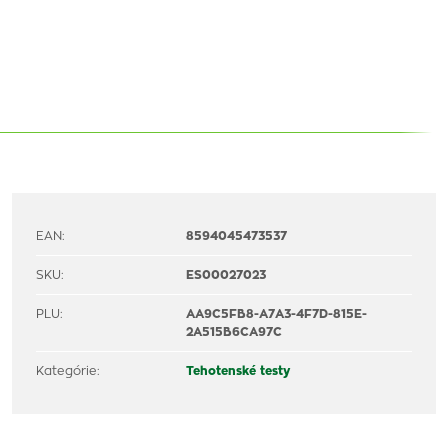
EAN:
8594045473537
SKU:
ES00027023
PLU:
AA9C5FB8-A7A3-4F7D-815E-
2A515B6CA97C
Kategórie:
Tehotenské testy