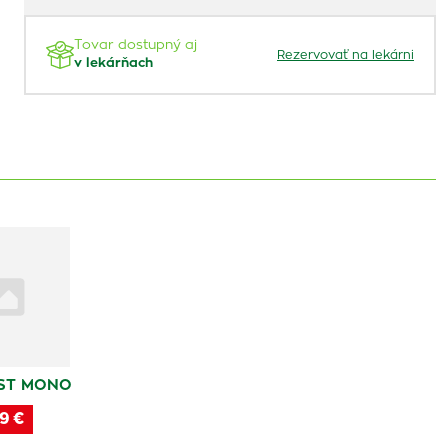
Tovar dostupný aj
Rezervovať na lekárni
v lekárňach
ST MONO
9 €