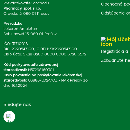
Prevádzkovateľ obchodu
Obchodné po
Pharmacy, spol. s r.o.
Odstúpenie o
Oravská 2, 080 01 Prešov
Prevádzka
Lekáreň Amuletum
Sabinovská 15, 080 01 Prešov
Môj účet
IČO: 31710018
DIČ: 2020547100, IČ DPH: SK2020547100
Registrácia a 
Číslo účtu: SK28 0200 0000 0000 6720 6572
Zabudnuté he
Kód poskytovateľa zdravotnej
starostlivosti
:
N57298160301
Číslo povolenia na poskytovanie lekárenskej
starostlivosti
:
03886/2024/OZ - HAR Prešov zo
dňa 16.1.2024
Sledujte nás