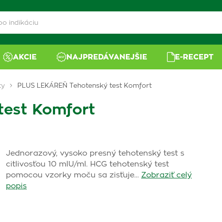
AKCIE
NAJPREDÁVANEJŠIE
E-RECEPT
ty
PLUS LEKÁREŇ Tehotenský test Komfort
test Komfort
Jednorazový, vysoko presný tehotenský test s
citlivosťou 10 mlU/ml. HCG tehotenský test
pomocou vzorky moču sa zisťuje…
Zobraziť celý
popis