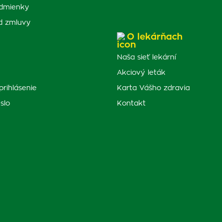
dmienky
d zmluvy
O lekárňach
Naša sieť lekární
Akciový leták
prihlásenie
Karta Vášho zdravia
slo
Kontakt