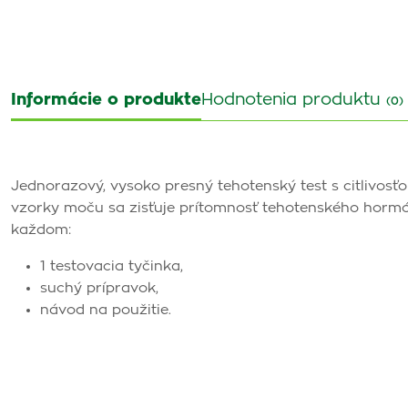
Informácie o produkte
Hodnotenia produktu
(0)
Jednorazový, vysoko presný tehotenský test s citlivos
vzorky moču sa zisťuje prítomnosť tehotenského hormó
každom:
1 testovacia tyčinka,
suchý prípravok,
návod na použitie.