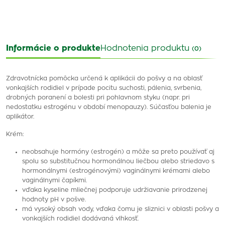
Informácie o produkte
Hodnotenia produktu
(0)
Zdravotnícka pomôcka určená k aplikácii do pošvy a na oblasť
vonkajších rodidiel v prípade pocitu suchosti, pálenia, svrbenia,
drobných poranení a bolesti pri pohlavnom styku (napr. pri
nedostatku estrogénu v období menopauzy). Súčasťou balenia je
aplikátor.
Krém:
neobsahuje hormóny (estrogén) a môže sa preto používať aj
spolu so substitučnou hormonálnou liečbou alebo striedavo s
hormonálnymi (estrogénovými) vaginálnymi krémami alebo
vaginálnymi čapíkmi.
vďaka kyseline mliečnej podporuje udržiavanie prirodzenej
hodnoty pH v pošve.
má vysoký obsah vody, vďaka čomu je sliznici v oblasti pošvy a
vonkajších rodidiel dodávaná vlhkosť.