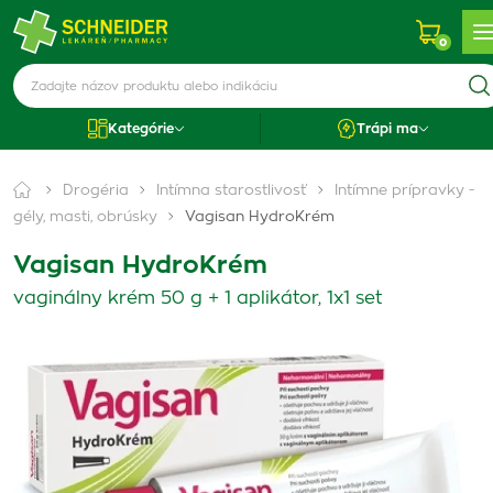
0
Kategórie
Trápi ma
Drogéria
Intímna starostlivosť
Intímne prípravky -
gély, masti, obrúsky
Vagisan HydroKrém
Vagisan HydroKrém
vaginálny krém 50 g + 1 aplikátor, 1x1 set