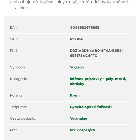
obsahuje ošetrujúce lipidy (tuky), ktoré udržiavajú vláčnosť
sliznice.
EAN:
4048882676865
SKU:
P92184
PLU:
DD31ADD1-4AB0-4F4A-B954-
6E3178AC4FFC
Výrobca:
Vagisan
Kategórie:
Intímne prípravky - gély, masti,
obrúsky
Forma:
Krém
Trápi ma:
Gynekologické ťažkosti
Cesta podania:
Vaginálne
Pre:
Pre dospelých