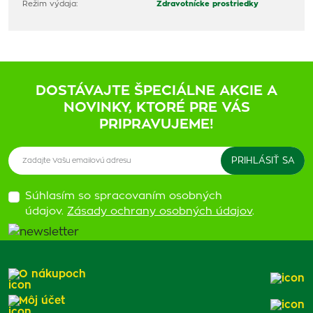
Režim výdaja:
Zdravotnícke prostriedky
DOSTÁVAJTE ŠPECIÁLNE AKCIE A
NOVINKY, KTORÉ PRE VÁS
PRIPRAVUJEME!
Súhlasím so spracovaním osobných
údajov.
Zásady ochrany osobných údajov
.
O nákupoch
Môj účet