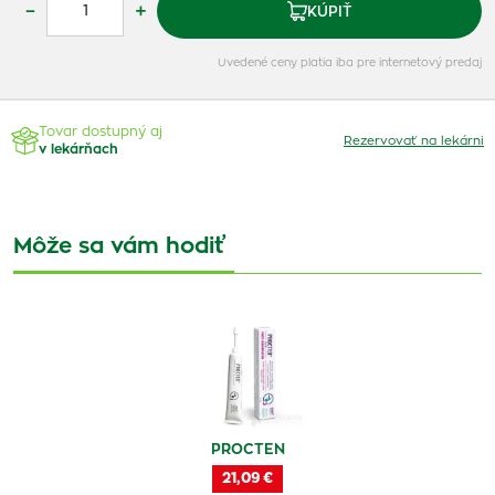
–
+
KÚPIŤ
Uvedené ceny platia iba pre internetový predaj
Tovar dostupný aj
Rezervovať na lekárni
v lekárňach
Môže sa vám hodiť
PROCTEN
21,09 €