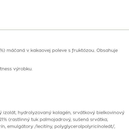
%) máčaná v kakaovej poleve s fruktózou. Obsahuje
itness výrobku.
ý izolát, hydrolyzovaný kolagén, srvátkový bielkovinový
21% (rastlinný tuk palmojadrový, sušená srvátka,
, emulgátory /lecitíny, polyglycerolpolyricínoleát/,