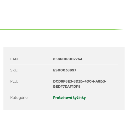
EAN:
8586008107764
SKU:
ES00038897
PLU:
DCD8F8E3-8D2B-4D04-A8B3-
BEDF7DAF1DF8
Kategórie:
Proteínové tyčinky