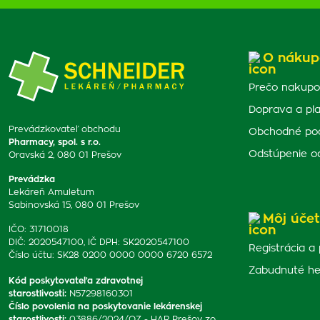
O nákup
Prečo nakupo
Doprava a pl
Prevádzkovateľ obchodu
Obchodné po
Pharmacy, spol. s r.o.
Odstúpenie o
Oravská 2, 080 01 Prešov
Prevádzka
Lekáreň Amuletum
Sabinovská 15, 080 01 Prešov
Môj účet
IČO: 31710018
DIČ: 2020547100, IČ DPH: SK2020547100
Registrácia a 
Číslo účtu: SK28 0200 0000 0000 6720 6572
Zabudnuté he
Kód poskytovateľa zdravotnej
starostlivosti
:
N57298160301
Číslo povolenia na poskytovanie lekárenskej
starostlivosti
:
03886/2024/OZ - HAR Prešov zo