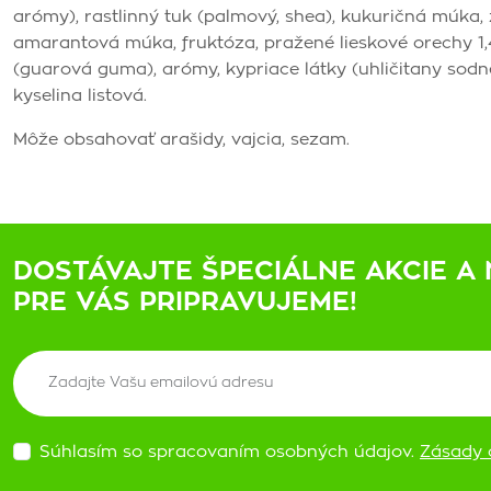
arómy), rastlinný tuk (palmový, shea), kukuričná múka
amarantová múka, fruktóza, pražené lieskové orechy 1
(guarová guma), arómy, kypriace látky (uhličitany sodné
kyselina listová.
Môže obsahovať arašidy, vajcia, sezam.
DOSTÁVAJTE ŠPECIÁLNE AKCIE A 
PRE VÁS PRIPRAVUJEME!
Súhlasím so spracovaním osobných údajov.
Zásady 