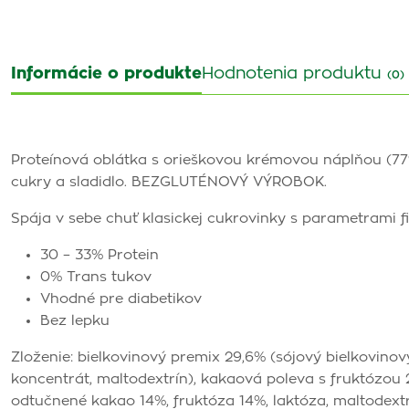
Informácie o produkte
Hodnotenia produktu
(0)
Proteínová oblátka s orieškovou krémovou náplňou (77
cukry a sladidlo. BEZGLUTÉNOVÝ VÝROBOK.
Spája v sebe chuť klasickej cukrovinky s parametrami f
30 – 33% Protein
0% Trans tukov
Vhodné pre diabetikov
Bez lepku
Zloženie: bielkovinový premix 29,6% (sójový bielkovinov
koncentrát, maltodextrín), kakaová poleva s fruktózou 
odtučnené kakao 14%, fruktóza 14%, laktóza, maltodextrín