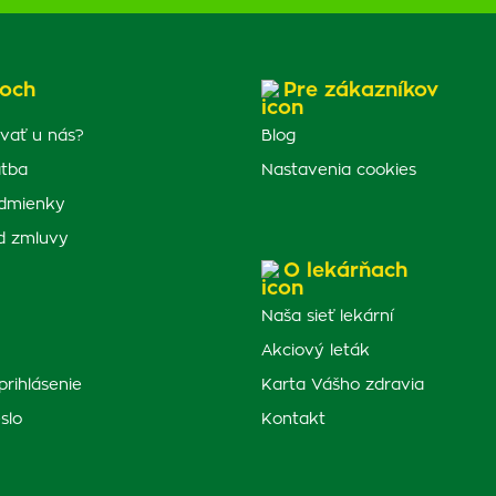
och
Pre zákazníkov
vať u nás?
Blog
atba
Nastavenia cookies
dmienky
d zmluvy
O lekárňach
Naša sieť lekární
Akciový leták
prihlásenie
Karta Vášho zdravia
slo
Kontakt