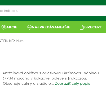
AKCIE
NAJPREDÁVANEJŠIE
E-RECEPT
TEIN KEX Nuts
Proteínová oblátka s orieškovou krémovou náplňou
(77%) máčaná v kakaovej poleve s fruktózou.
Obsahuje cukry a sladidlo.…
Zobraziť celý popis