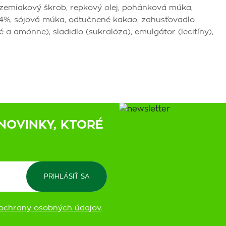
, zemiakový škrob, repkový olej, pohánková múka,
,4%, sójová múka, odtučnené kakao, zahusťovadlo
 a amónne), sladidlo (sukralóza), emulgátor (lecitíny),
NOVINKY, KTORÉ
ochrany osobných údajov
.