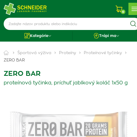
0
Kategórie
Trápi ma
Športová výživa
Proteíny
Proteínové tyčinky
ZERO BAR
ZERO BAR
proteínová tyčinka, príchuť jablkový koláč 1x50 g