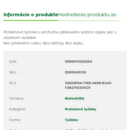
Informácie o produkte
Hodnotenia produktu
(0)
Proteínová tyčinka s príchuťou jablkového koláča (apple pie) s
obsahom sladidiel.
Bez pridaného cukru. Bez laktózy. Bez lepku.
EAN:
5999076225064
SKU:
ES00043129
PLU:
32659FD4-73EE-4608-B1AD-
F4B276CD15C9
Výrobca:
BiotechUSA
Kategórie:
Proteínové tyčinky
Forma:
Tyčinka