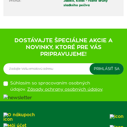
Príchuť:
Jablko,
Koláč - rôzne druhy
sladkého pečiva
DOSTÁVAJTE ŠPECIÁLNE AKCIE A
NOVINKY, KTORÉ PRE VÁS
PRIPRAVUJEME!
Súhlasím so spracovaním osobných
údajov.
Zásady ochrany osobných údajov
.
O nákupoch
Môj účet