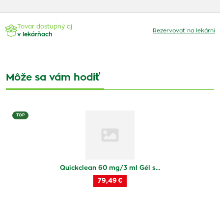
Tovar dostupný aj
Rezervovať na lekárni
v lekárňach
Môže sa vám hodiť
TOP
Quickclean 60 mg/3 ml Gél s…
79,49 €