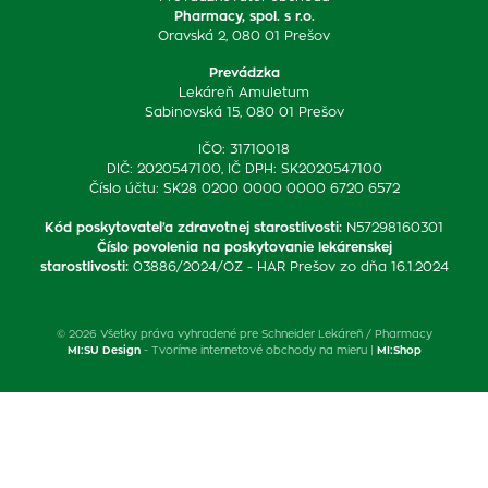
Pharmacy, spol. s r.o.
Oravská 2, 080 01 Prešov
Prevádzka
Lekáreň Amuletum
Sabinovská 15, 080 01 Prešov
IČO: 31710018
DIČ: 2020547100, IČ DPH: SK2020547100
Číslo účtu: SK28 0200 0000 0000 6720 6572
Kód poskytovateľa zdravotnej starostlivosti
:
N57298160301
Číslo povolenia na poskytovanie lekárenskej
starostlivosti
:
03886/2024/OZ - HAR Prešov zo dňa 16.1.2024
© 2026 Všetky práva vyhradené pre Schneider Lekáreň / Pharmacy
MI:SU Design
- Tvoríme internetové obchody na mieru |
MI:Shop