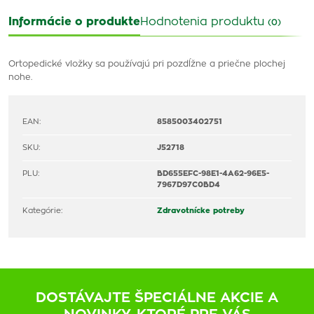
Informácie o produkte
Hodnotenia produktu
(0)
Ortopedické vložky sa používajú pri pozdĺžne a priečne plochej
nohe.
EAN:
8585003402751
SKU:
J52718
PLU:
BD655EFC-98E1-4A62-96E5-
7967D97C0BD4
Kategórie:
Zdravotnícke potreby
DOSTÁVAJTE ŠPECIÁLNE AKCIE A