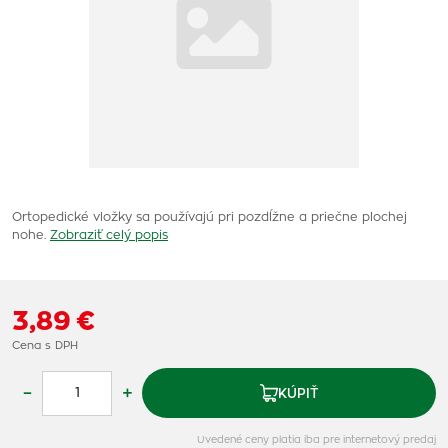
Ortopedické vložky sa používajú pri pozdĺžne a priečne plochej
nohe.
Zobraziť celý popis
3,89 €
Cena s DPH
–
+
KÚPIŤ
Uvedené ceny platia iba pre internetový predaj