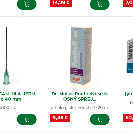
14,29 €
7,0
CAN IHLA JEDN.
Dr. Müller PantheNose N
fyt
 x 40 mm
OSNÝ SPREJ…
r
1x100 ks
pri alergickej nádche 1x20 ml
9,46 €
62