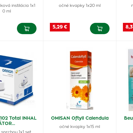
ová instilácia 1x1
očné kvapky 1x20 ml
0 ml
5,29 €
8,3
02 Total INHAL
OMISAN Oftyll Calendula
Beu
ÁTOR…
očné kvapky 1x15 ml
 sprchou 1x1 set