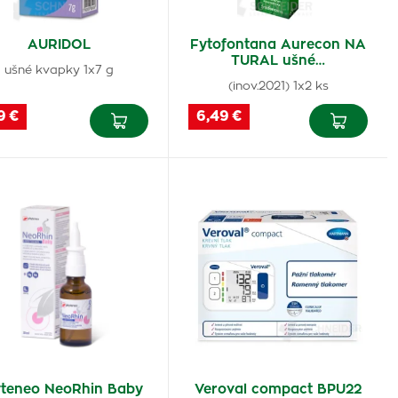
AURIDOL
Fytofontana Aurecon NA
TURAL ušné…
ušné kvapky 1x7 g
(inov.2021) 1x2 ks
9 €
6,49 €
teneo NeoRhin Baby
Veroval compact BPU22