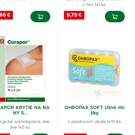
x 5m, 1x1 ks
,66 €
9,79 €
APOR KRYTIE NA RA
OHROPAX SOFT Ušné vlo
NY S…
žky
urgické, samolepiace, ster
v plastovom obale 1x10 ks
ilné 1x5 ks