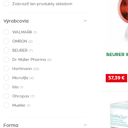
Zobraziť len produkty skladom
Výrobcovia
WALMARK
(1)
OMRON
(2)
BEURER
(7)
BEURER IL
Dr. Müller Pharma
(6)
Hartmann
(29)
57,39 €
Microlife
(4)
Isla
(1)
Ohropax
(7)
Mueller
(1)
Nasaleze
(1)
Fazzini
(5)
Forma