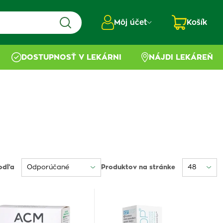
Môj účet
Košík
DOSTUPNOSŤ V LEKÁRNI
NÁJDI LEKÁREŇ
odľa
Produktov na stránke