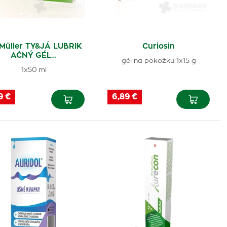
 Müller TY&JÁ LUBRIK
Curiosin
AČNÝ GÉL…
gél na pokožku 1x15 g
1x50 ml
9 €
6,89 €