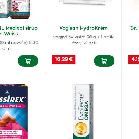
L Medical sirup
Vagisan HydroKrém
Dr.
r. Weiss
vaginálny krém 50 g + 1 aplik
00 ml navyše) 1x30
átor, 1x1 set
0 ml
16,29 €
4,1