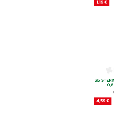
1,19 €
NoSnorePlus
(1)
Unimed Pharma
(4)
VoltaTherm
(1)
Mavena
(2)
Rosalgin
(1)
Simply You
(2)
Karpal Akut
(1)
Leni Complex
(1)
Curiosin
(1)
Tiger Náplasť
(1)
BB STERI
0,8
Pani Teresa Medica
(1)
Sinulan
(2)
4,59 €
GeloSitin
(1)
Otrivin
(2)