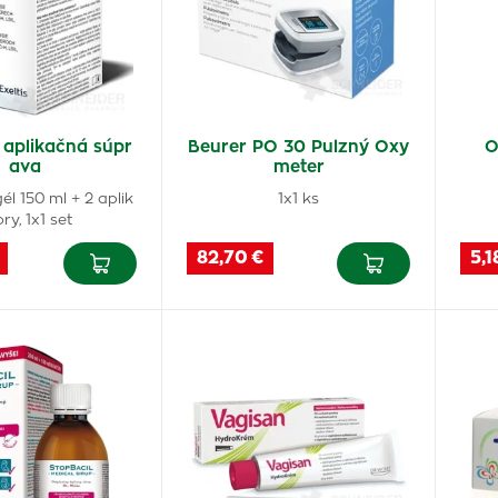
 aplikačná súpr
Beurer PO 30 Pulzný Oxy
O
ava
meter
él 150 ml + 2 aplik
1x1 ks
ry, 1x1 set
82,70 €
5,1