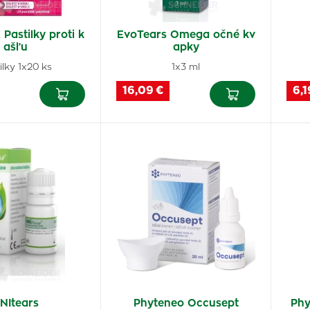
Pastilky proti k
EvoTears Omega očné kv
ašľu
apky
ilky 1x20 ks
1x3 ml
16,09 €
6,1
NItears
Phyteneo Occusept
Phy