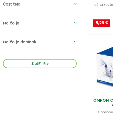
Časť tela
Segreta
(2)
očná roztok
DeflaGyn
(1)
Temtex
(1)
5,29 €
Na čo je
Delmar
(2)
Ardez Pharma
(1)
Na čo je doplnok
Dr.Weiss
(2)
Bayer
(1)
Almaden
(4)
Zrušiť filtre
Parin-pos
(1)
Gentle Day
(1)
Mont Blanc
(2)
3M
(1)
OMRON C1
Molusk
(1)
Ocuvers
(1)
s nosnou