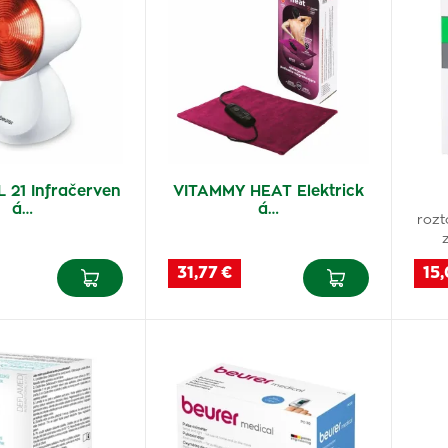
 21 Infračerven
VITAMMY HEAT Elektrick
á…
á…
rozt
31,77 €
15,