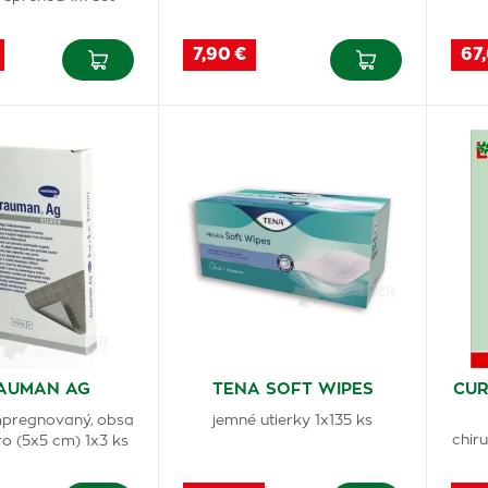
7,90 €
67
AUMAN AG
TENA SOFT WIPES
CUR
pregnovaný, obsa
jemné utierky 1x135 ks
chir
ro (5x5 cm) 1x3 ks