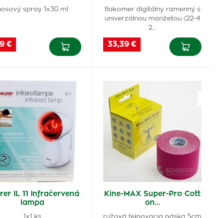
nosový spray 1x30 ml
tlakomer digitálny ramenný s
univerzálnou manžetou (22-4
2…
9 €
33,39 €
rer IL 11 Infračervená
Kine-MAX Super-Pro Cott
lampa
on…
1x1 ks
ružová tejpovacia páska 5cm