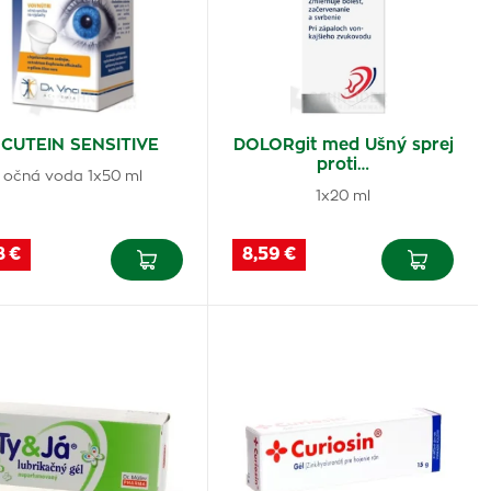
CUTEIN SENSITIVE
DOLORgit med Ušný sprej
proti…
očná voda 1x50 ml
1x20 ml
8 €
8,59 €