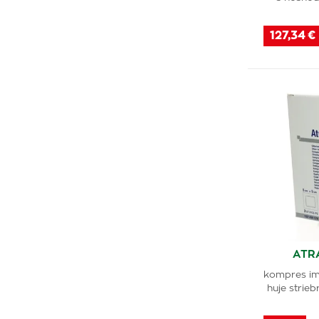
Strataderm
(4)
127,34 €
Cannaderm
(2)
PD Radosinka
(2)
Fixaplast
(1)
Systane
(3)
Paranit
(1)
Rectovenal Acute
(2)
Ursapharm
(1)
Nollix
(1)
Euroform
(1)
Kelen
(1)
ATR
addermis
(2)
kompres im
Veral
(1)
huje strieb
Artelac
(2)