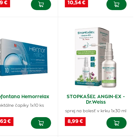
9 €
10,54 €
ofontana Hemorrelax
STOPKAŠEĽ ANGIN-EX -
Dr.Weiss
ektálne čapíky 1x10 ks
sprej na bolesť v krku 1x30 ml
,62 €
8,99 €