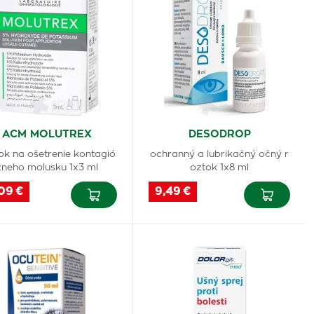
ACM MOLUTREX
DESODROP
ok na ošetrenie kontagió
ochranný a lubrikačný očný r
zneho molusku 1x3 ml
oztok 1x8 ml
09 €
9,49 €