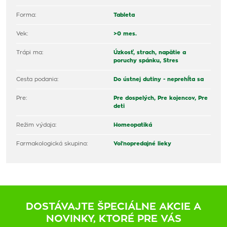
Forma:
Tableta
Vek:
>0 mes.
Trápi ma:
Úzkosť, strach, napätie a
poruchy spánku,
Stres
Cesta podania:
Do ústnej dutiny - neprehĺta sa
Pre:
Pre dospelých,
Pre kojencov,
Pre
deti
Režim výdaja:
Homeopatiká
Farmakologická skupina:
Voľnopredajné lieky
DOSTÁVAJTE ŠPECIÁLNE AKCIE A
NOVINKY, KTORÉ PRE VÁS