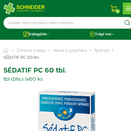
0
Kategórie
Trápi ma
Zdravie a lieky
Hlava a psychika
Spánok
SÉDATIF PC 60 tbl.
SÉDATIF PC 60 tbl.
tbl (blis.) 1x60 ks