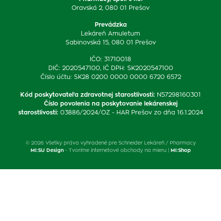
Oravská 2, 080 01 Prešov
Prevádzka
Lekáreň Amuletum
Sabinovská 15, 080 01 Prešov
IČO: 31710018
DIČ: 2020547100, IČ DPH: SK2020547100
Číslo účtu: SK28 0200 0000 0000 6720 6572
Kód poskytovateľa zdravotnej starostlivosti
:
N57298160301
Číslo povolenia na poskytovanie lekárenskej
starostlivosti
:
03886/2024/OZ - HAR Prešov zo dňa 16.1.2024
© 2026 Všetky práva vyhradené pre Schneider Lekáreň / Pharmacy
MI:SU Design
- Tvoríme internetové obchody na mieru |
MI:Shop