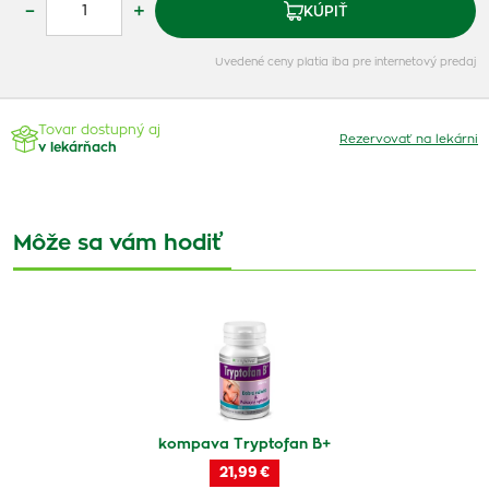
–
+
KÚPIŤ
Uvedené ceny platia iba pre internetový predaj
Tovar dostupný aj
Rezervovať na lekárni
v lekárňach
Môže sa vám hodiť
kompava Tryptofan B+
21,99 €