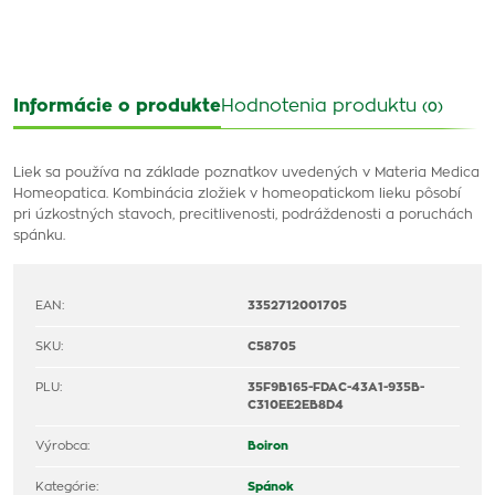
Informácie o produkte
Hodnotenia produktu
(0)
Liek sa používa na základe poznatkov uvedených v Materia Medica
Homeopatica. Kombinácia zložiek v homeopatickom lieku pôsobí
pri úzkostných stavoch, precitlivenosti, podráždenosti a poruchách
spánku.
EAN:
3352712001705
SKU:
C58705
PLU:
35F9B165-FDAC-43A1-935B-
C310EE2EB8D4
Výrobca:
Boiron
Kategórie:
Spánok