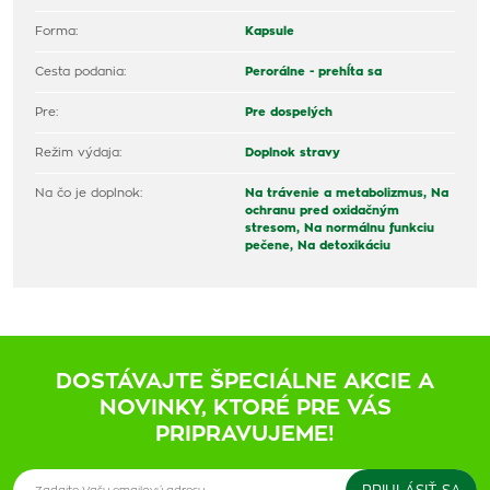
Forma:
Kapsule
Cesta podania:
Perorálne - prehĺta sa
Pre:
Pre dospelých
Režim výdaja:
Doplnok stravy
Na čo je doplnok:
Na trávenie a metabolizmus,
Na
ochranu pred oxidačným
stresom,
Na normálnu funkciu
pečene,
Na detoxikáciu
DOSTÁVAJTE ŠPECIÁLNE AKCIE A
NOVINKY, KTORÉ PRE VÁS
PRIPRAVUJEME!