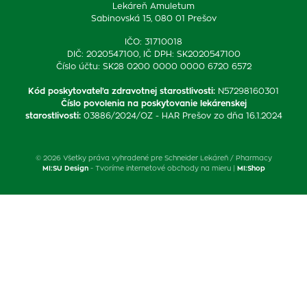
Lekáreň Amuletum
Sabinovská 15, 080 01 Prešov
IČO: 31710018
DIČ: 2020547100, IČ DPH: SK2020547100
Číslo účtu: SK28 0200 0000 0000 6720 6572
Kód poskytovateľa zdravotnej starostlivosti
:
N57298160301
Číslo povolenia na poskytovanie lekárenskej
starostlivosti
:
03886/2024/OZ - HAR Prešov zo dňa 16.1.2024
© 2026 Všetky práva vyhradené pre Schneider Lekáreň / Pharmacy
MI:SU Design
- Tvoríme internetové obchody na mieru |
MI:Shop