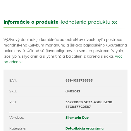
Informácie o produkte
Hodnotenia produktu
(0)
Výživový doplnok je kombináciou extraktov dvoch bylín pestreca
mariánskeho (Silybum marianum) a šišiaka bajkalského (Scutellaria
baicalensis). Účinné sú flavonolignany zo semien pestreca (silybín,
izosilybín, silydianín a silychritín) a baicaleín z koreňa šišiaka.
Viac
na adcc.sk
EAN:
8594059736383
SKU:
d405013
PLU:
3322CBC8-5C73-43D6-BE9B-
57C8477C2587
Výrobca:
Silymarin Duo
Kategórie:
Detoxikácia organizmu