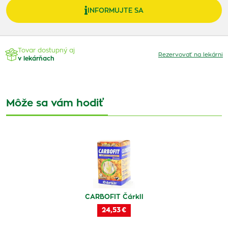
INFORMUJTE SA
Tovar dostupný aj
Rezervovať na lekárni
v lekárňach
Môže sa vám hodiť
CARBOFIT Čárkll
24,53 €