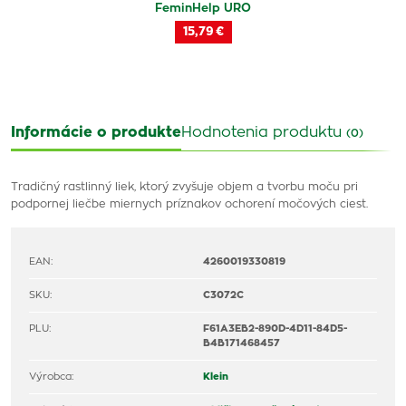
FeminHelp URO
15,79 €
Informácie o produkte
Hodnotenia produktu
(0)
Tradičný rastlinný liek, ktorý zvyšuje objem a tvorbu moču pri
podpornej liečbe miernych príznakov ochorení močových ciest.
EAN:
4260019330819
SKU:
C3072C
PLU:
F61A3EB2-890D-4D11-84D5-
B4B171468457
Výrobca:
Klein