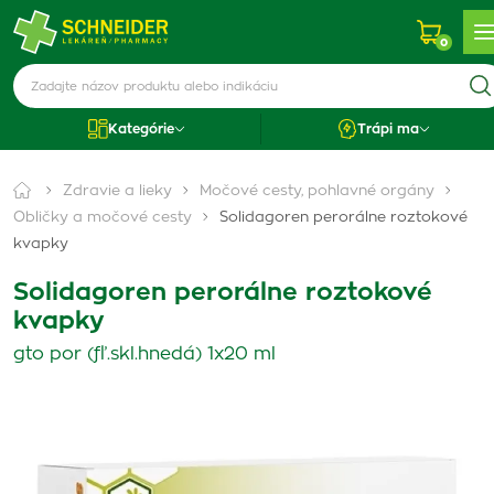
0
Kategórie
Trápi ma
Zdravie a lieky
Močové cesty, pohlavné orgány
Obličky a močové cesty
Solidagoren perorálne roztokové
kvapky
Solidagoren perorálne roztokové
kvapky
gto por (fľ.skl.hnedá) 1x20 ml