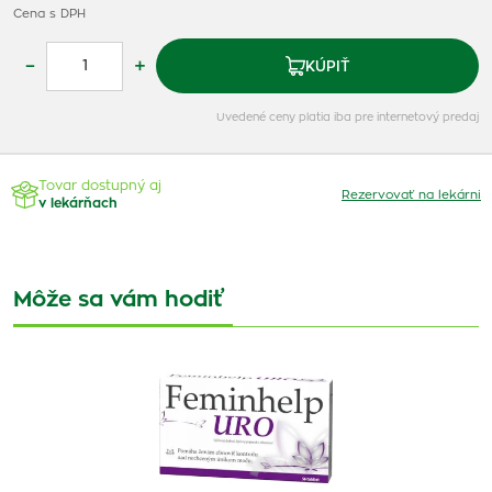
Cena s DPH
–
+
KÚPIŤ
Uvedené ceny platia iba pre internetový predaj
Tovar dostupný aj
Rezervovať na lekárni
v lekárňach
Môže sa vám hodiť