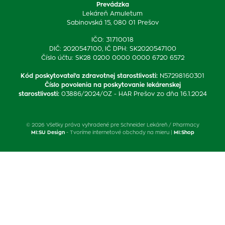
Prevádzka
Lekáreň Amuletum
Sabinovská 15, 080 01 Prešov
IČO: 31710018
DIČ: 2020547100, IČ DPH: SK2020547100
Číslo účtu: SK28 0200 0000 0000 6720 6572
Kód poskytovateľa zdravotnej starostlivosti
:
N57298160301
Číslo povolenia na poskytovanie lekárenskej
starostlivosti
:
03886/2024/OZ - HAR Prešov zo dňa 16.1.2024
© 2026 Všetky práva vyhradené pre Schneider Lekáreň / Pharmacy
MI:SU Design
- Tvoríme internetové obchody na mieru |
MI:Shop