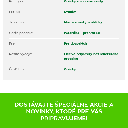
Kategórie:
Obličky a močové cesty
Forma:
Kvapky
Trápi ma:
Močové cesty a obličky
Cesta podania:
Perorálne - prehĺta sa
Pre:
Pre dospelých
Režim výdaja:
Liečivé prípravky bez lekárskeho
predpisu
Časť tela:
Obličky
DOSTÁVAJTE ŠPECIÁLNE AKCIE A
NOVINKY, KTORÉ PRE VÁS
PRIPRAVUJEME!