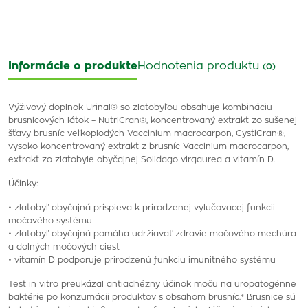
Informácie o produkte
Hodnotenia produktu
(0)
Výživový doplnok Urinal® so zlatobyľou obsahuje kombináciu
brusnicových látok – NutriCran®, koncentrovaný extrakt zo sušenej
šťavy brusníc veľkoplodých Vaccinium macrocarpon, CystiCran®,
vysoko koncentrovaný extrakt z brusníc Vaccinium macrocarpon,
extrakt zo zlatobyle obyčajnej Solidago virgaurea a vitamín D.
Účinky:
• zlatobyľ obyčajná prispieva k prirodzenej vylučovacej funkcii
močového systému
• zlatobyľ obyčajná pomáha udržiavať zdravie močového mechúra
a dolných močových ciest
• vitamín D podporuje prirodzenú funkciu imunitného systému
Test in vitro preukázal antiadhézny účinok moču na uropatogénne
baktérie po konzumácii produktov s obsahom brusníc.* Brusnice sú