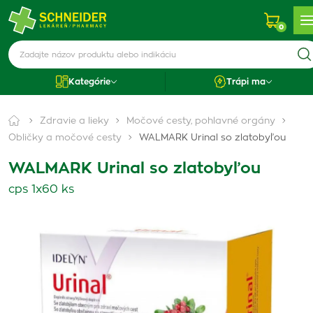
0
Kategórie
Trápi ma
Zdravie a lieky
Močové cesty, pohlavné orgány
Obličky a močové cesty
WALMARK Urinal so zlatobyľou
WALMARK Urinal so zlatobyľou
cps 1x60 ks