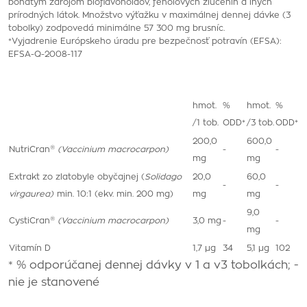
bohatým zdrojom bioflavonoidov, fenolových zlúčenín a iných
prírodných látok. Množstvo výťažku v maximálnej dennej dávke (3
tobolky) zodpovedá minimálne 57 300 mg brusníc.
*Vyjadrenie Európskeho úradu pre bezpečnosť potravín (EFSA):
EFSA-Q-2008-117
hmot.
%
hmot.
%
/1 tob.
ODD*
/3 tob.
ODD*
200,0
600,0
®
NutriCran
(
Vaccinium macrocarpon)
-
-
mg
mg
Extrakt zo zlatobyle obyčajnej (
Solidago
20,0
60,0
-
-
virgaurea)
min. 10:1 (ekv. min. 200 mg)
mg
mg
9,0
®
CystiCran
(Vaccinium macrocarpon)
3,0 mg
-
-
mg
Vitamín D
1,7 µg
34
5,1 µg
102
* % odporúčanej dennej dávky v 1 a v3 tobolkách; -
nie je stanovené