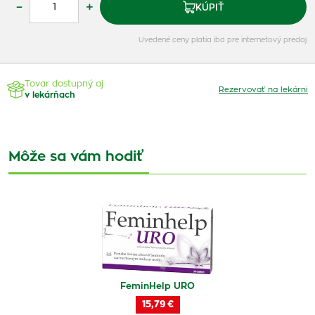
–
+
KÚPIŤ
Uvedené ceny platia iba pre internetový predaj
Tovar dostupný aj
Rezervovať na lekárni
v lekárňach
Môže sa vám hodiť
FeminHelp URO
15,79 €