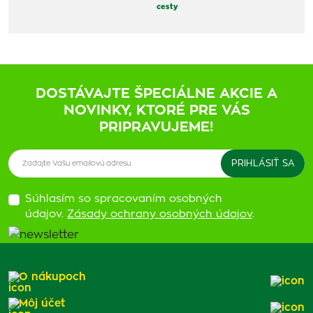
cesty
DOSTÁVAJTE ŠPECIÁLNE AKCIE A
NOVINKY, KTORÉ PRE VÁS
PRIPRAVUJEME!
Súhlasím so spracovaním osobných
údajov.
Zásady ochrany osobných údajov
.
O nákupoch
Môj účet