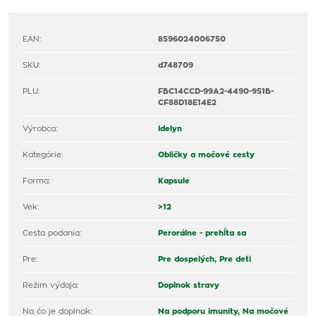
EAN:
8596024006750
SKU:
d748709
PLU:
FBC14CCD-99A2-4490-951B-
CF88D18E14E2
Výrobca:
Idelyn
Kategórie:
Obličky a močové cesty
Forma:
Kapsule
Vek:
>12
Cesta podania:
Perorálne - prehĺta sa
Pre:
Pre dospelých,
Pre deti
Režim výdaja:
Doplnok stravy
Na čo je doplnok:
Na podporu imunity,
Na močové