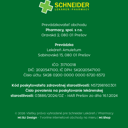
Prevádzkovateľ obchodu
Pharmacy, spol. s r.o.
Oravská 2, 080 01 Prešov
Prevádzka
Lekáreň Amuletum
Sabinovská 15, 080 01 Prešov
IČO: 31710018
DIČ: 2020547100, IČ DPH: SK2020547100
Číslo účtu: SK28 0200 0000 0000 6720 6572
Kód poskytovateľa zdravotnej starostlivosti
:
N57298160301
Číslo povolenia na poskytovanie lekárenskej
starostlivosti
:
03886/2024/OZ - HAR Prešov zo dňa 16.1.2024
© 2026 Všetky práva vyhradené pre Schneider Lekáreň / Pharmacy
MI:SU Design
- Tvoríme internetové obchody na mieru |
MI:Shop