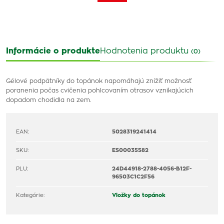
Informácie o produkte
Hodnotenia produktu
(0)
Gélové podpätníky do topánok napomáhajú znížiť možnosť
poranenia počas cvičenia pohlcovaním otrasov vznikajúcich
dopadom chodidla na zem.
EAN:
5028319241414
SKU:
ES00035582
PLU:
24D44918-2788-4056-B12F-
96503C1C2F56
Kategórie:
Vložky do topánok