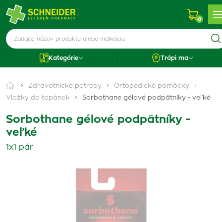
0
Kategórie
Trápi ma
Zdravotnícke potreby
Ortopedické pomôcky
Vložky do topánok
Sorbothane gélové podpätníky - veľké
Sorbothane gélové podpätníky -
veľké
1x1 pár