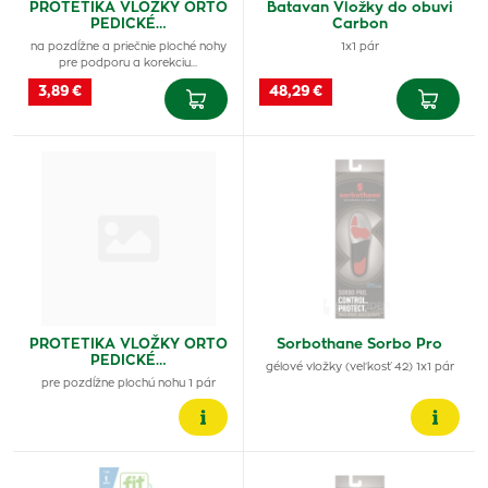
PROTETIKA VLOŽKY ORTO
Batavan Vložky do obuvi
PEDICKÉ…
Carbon
na pozdĺžne a priečnie ploché nohy
1x1 pár
pre podporu a korekciu…
3,89 €
48,29 €
PROTETIKA VLOŽKY ORTO
Sorbothane Sorbo Pro
PEDICKÉ…
gélové vložky (veľkosť 42) 1x1 pár
pre pozdĺžne plochú nohu 1 pár