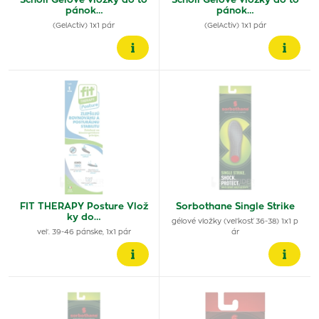
Scholl Gelové vložky do to
Scholl Gelové vložky do to
pánok…
pánok…
(GelActiv) 1x1 pár
(GelActiv) 1x1 pár
FIT THERAPY Posture Vlož
Sorbothane Single Strike
ky do…
gélové vložky (veľkosť 36-38) 1x1 p
veľ. 39-46 pánske, 1x1 pár
ár