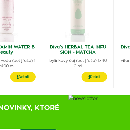
ITAMIN WATER B
Diva's HERBAL TEA INFU
Div
eauty
SION - MATCHA
voda (pet fľaša) 1
bylinkový čaj (pet fľaša) 1x40
vita
x400 ml
0 ml
Detail
Detail
NOVINKY, KTORÉ