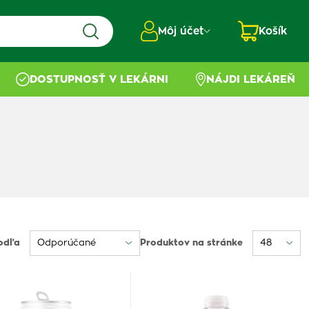
Môj účet
Košík
DOSTUPNOSŤ V LEKÁRNI
NÁJDI LEKÁREŇ
odľa
Produktov na stránke