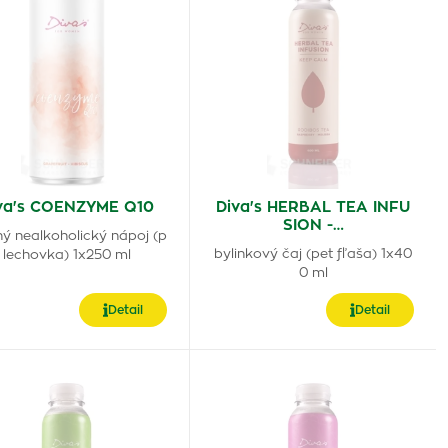
va's COENZYME Q10
Diva's HERBAL TEA INFU
SION -…
ný nealkoholický nápoj (p
bylinkový čaj (pet fľaša) 1x40
lechovka) 1x250 ml
0 ml
Detail
Detail