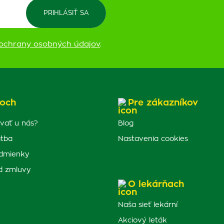
ochrany osobných údajov
.
och
Pre zákazníkov
vať u nás?
Blog
atba
Nastavenia cookies
dmienky
d zmluvy
O lekárňach
Naša sieť lekární
Akciový leták