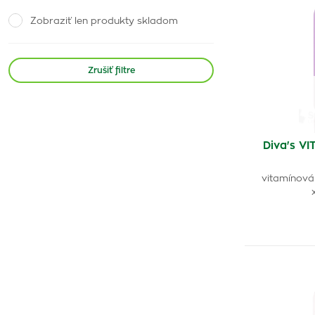
Zobraziť len produkty skladom
Zrušiť filtre
Diva's V
vitamínová 