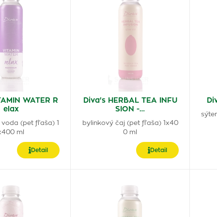
ITAMIN WATER R
Diva's HERBAL TEA INFU
Di
elax
SION -…
sýte
voda (pet fľaša) 1
bylinkový čaj (pet fľaša) 1x40
x400 ml
0 ml
Detail
Detail