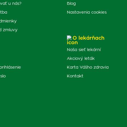
vať u nás?
Blog
atba
Nastavenia cookies
dmienky
d zmluvy
O lekárňach
Naša sieť lekární
Akciový leták
prihlásenie
Karta Vášho zdravia
slo
Kontakt