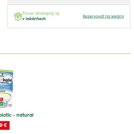
Tovar dostupný aj
Rezervovať na lekárni
v lekárňach
iotic - natural
9 €