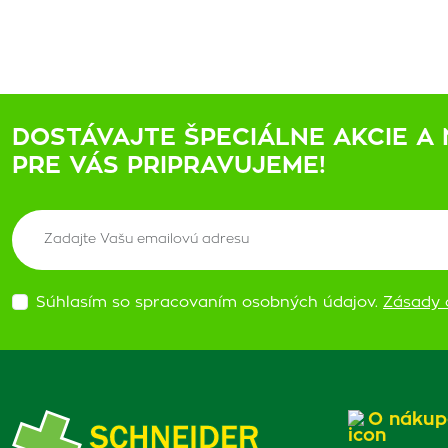
DOSTÁVAJTE ŠPECIÁLNE AKCIE A 
PRE VÁS PRIPRAVUJEME!
Súhlasím so spracovaním osobných údajov.
Zásady 
O nákup