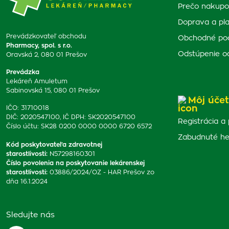
Prečo nakupo
Doprava a pl
Prevádzkovateľ obchodu
Obchodné po
Pharmacy, spol. s r.o.
Odstúpenie o
Oravská 2, 080 01 Prešov
Prevádzka
Lekáreň Amuletum
Sabinovská 15, 080 01 Prešov
Môj účet
IČO: 31710018
DIČ: 2020547100, IČ DPH: SK2020547100
Registrácia a 
Číslo účtu: SK28 0200 0000 0000 6720 6572
Zabudnuté he
Kód poskytovateľa zdravotnej
starostlivosti
:
N57298160301
Číslo povolenia na poskytovanie lekárenskej
starostlivosti
:
03886/2024/OZ - HAR Prešov zo
dňa 16.1.2024
Sledujte nás