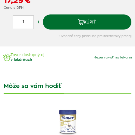
17,29 €
Cena s DPH
–
+
KÚPIŤ
Uvedené ceny platia iba pre internetový predaj
Tovar dostupný aj
Rezervovať na lekárni
v lekárňach
Môže sa vám hodiť