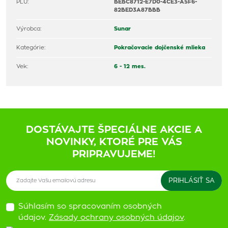
PLU:
BEBC8712-E7D0-4CE3-A5F6-
82BED3A87BBB
Výrobca:
Sunar
Kategórie:
Pokračovacie dojčenské mlieka
Vek:
6 - 12 mes.
DOSTÁVAJTE ŠPECIÁLNE AKCIE A
NOVINKY, KTORÉ PRE VÁS
PRIPRAVUJEME!
Súhlasím so spracovaním osobných
údajov.
Zásady ochrany osobných údajov
.