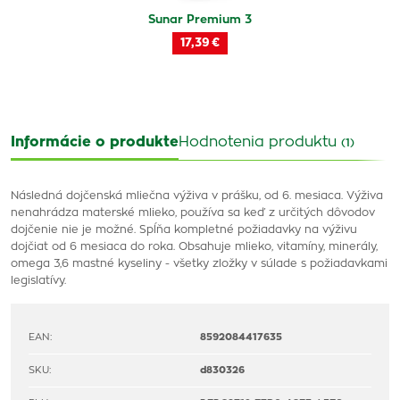
Sunar Premium 3
17,39 €
Informácie o produkte
Hodnotenia produktu
(1)
Následná dojčenská mliečna výživa v prášku, od 6. mesiaca. Výživa
nenahrádza materské mlieko, používa sa keď z určitých dôvodov
dojčenie nie je možné. Spĺňa kompletné požiadavky na výživu
dojčiat od 6 mesiaca do roka. Obsahuje mlieko, vitamíny, minerály,
omega 3,6 mastné kyseliny - všetky zložky v súlade s požiadavkami
legislatívy.
EAN:
8592084417635
SKU:
d830326