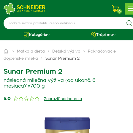
0
Kategórie
Trápi ma
Matka a dieťa
Detská výživa
Pokračovacie
dojčenské mlieka
Sunar Premium 2
Sunar Premium 2
následná mliečna výživa (od ukonč. 6.
mesiaca)1x700 g
5.0
Zobraziť hodnotenia