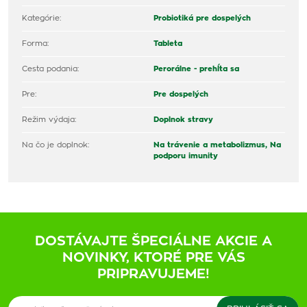
Kategórie:
Probiotiká pre dospelých
Forma:
Tableta
Cesta podania:
Perorálne - prehĺta sa
Pre:
Pre dospelých
Režim výdaja:
Doplnok stravy
Na čo je doplnok:
Na trávenie a metabolizmus,
Na
podporu imunity
DOSTÁVAJTE ŠPECIÁLNE AKCIE A
NOVINKY, KTORÉ PRE VÁS
PRIPRAVUJEME!