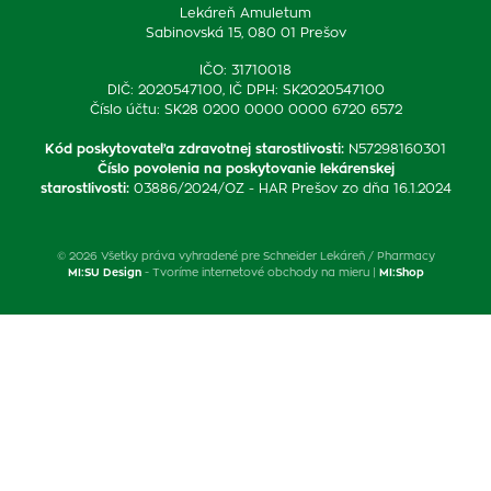
Lekáreň Amuletum
Sabinovská 15, 080 01 Prešov
IČO: 31710018
DIČ: 2020547100, IČ DPH: SK2020547100
Číslo účtu: SK28 0200 0000 0000 6720 6572
Kód poskytovateľa zdravotnej starostlivosti
:
N57298160301
Číslo povolenia na poskytovanie lekárenskej
starostlivosti
:
03886/2024/OZ - HAR Prešov zo dňa 16.1.2024
© 2026 Všetky práva vyhradené pre Schneider Lekáreň / Pharmacy
MI:SU Design
- Tvoríme internetové obchody na mieru |
MI:Shop