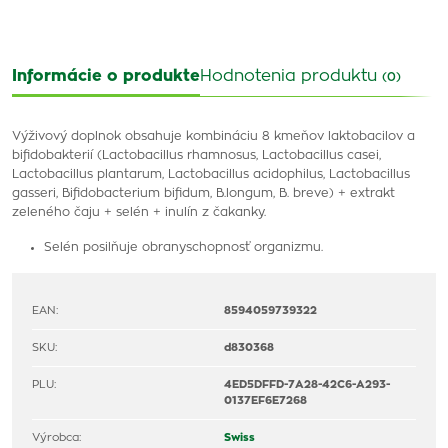
Informácie o produkte
Hodnotenia produktu
(0)
Výživový doplnok obsahuje kombináciu 8 kmeňov laktobacilov a
bifidobakterií (Lactobacillus rhamnosus, Lactobacillus casei,
Lactobacillus plantarum, Lactobacillus acidophilus, Lactobacillus
gasseri, Bifidobacterium bifidum, B.longum, B. breve) + extrakt
zeleného čaju + selén + inulín z čakanky.
Selén posilňuje obranyschopnosť organizmu.
EAN:
8594059739322
SKU:
d830368
PLU:
4ED5DFFD-7A28-42C6-A293-
0137EF6E7268
Výrobca:
Swiss