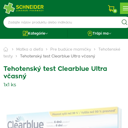
0
Kategórie
Trápi ma
Matka a dieťa
Pre budúce mamičky
Tehotenské
testy
Tehotenský test Clearblue Ultra včasný
Tehotenský test Clearblue Ultra
včasný
1x1 ks