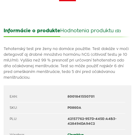
Informácie o produkte
Hodnotenia produktu
(0)
Tehotenský test pre ženy na domáce použitie. Test dokáže v moči
detegovať aj drobné množstvo hormónu hCG (citlivosť testu je 10
mlU/ml). Vyššia než 99 % presnosť pri určovaní tehotenstva odo
dňa očakávanej menštruácie. Test sa môže použiť najskôr 6 dní
pred omeškaním menštruácie, teda 5 dní pred očakávanou
menštruáciou.
EAN:
8001841550701
SKU:
P0860A
PLU:
42157762-957D-445E-A4B3-
428494DA94C2
Výrobca:
Clearblue