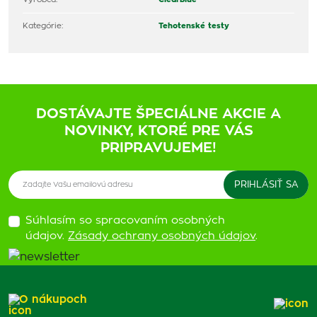
Kategórie:
Tehotenské testy
DOSTÁVAJTE ŠPECIÁLNE AKCIE A
NOVINKY, KTORÉ PRE VÁS
PRIPRAVUJEME!
Súhlasím so spracovaním osobných
údajov.
Zásady ochrany osobných údajov
.
O nákupoch