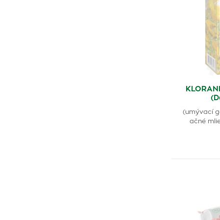
KLORAN
(D
(umývací g
ačné mlie