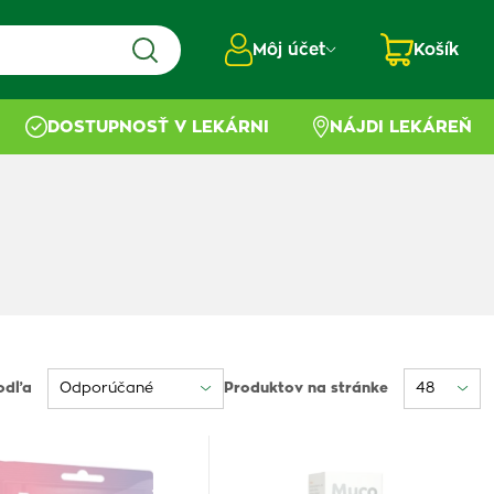
Môj účet
Košík
DOSTUPNOSŤ V LEKÁRNI
NÁJDI LEKÁREŇ
odľa
Produktov na stránke