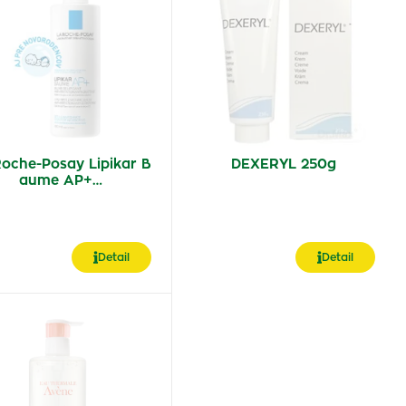
oche-Posay Lipikar B
DEXERYL 250g
aume AP+…
Detail
Detail