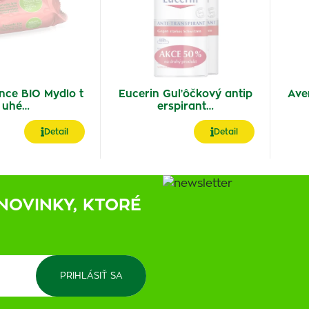
nce BIO Mydlo t
Eucerin Guľôčkový antip
Ave
uhé…
erspirant…
Detail
Detail
NOVINKY, KTORÉ