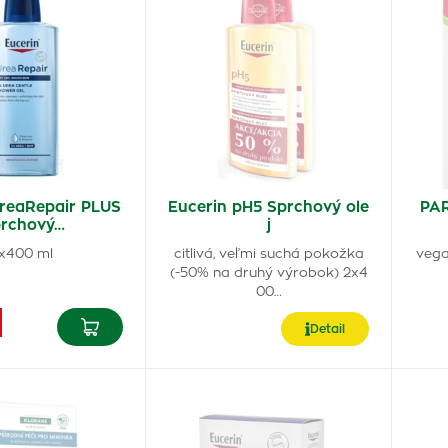
UreaRepair PLUS
Eucerin pH5 Sprchový ole
PAR
rchový…
j
x400 ml
citlivá, veľmi suchá pokožka
vegan
(-50% na druhý výrobok) 2x4
00…
Detail