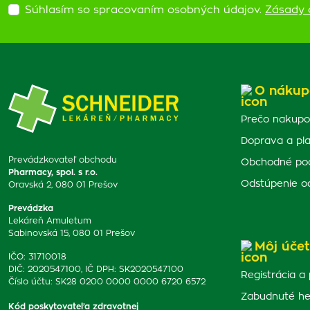
Súhlasím so spracovaním osobných údajov.
Zásady 
O nákup
Prečo nakupo
Doprava a pl
Prevádzkovateľ obchodu
Obchodné po
Pharmacy, spol. s r.o.
Odstúpenie o
Oravská 2, 080 01 Prešov
Prevádzka
Lekáreň Amuletum
Sabinovská 15, 080 01 Prešov
Môj účet
IČO: 31710018
DIČ: 2020547100, IČ DPH: SK2020547100
Registrácia a 
Číslo účtu: SK28 0200 0000 0000 6720 6572
Zabudnuté he
Kód poskytovateľa zdravotnej