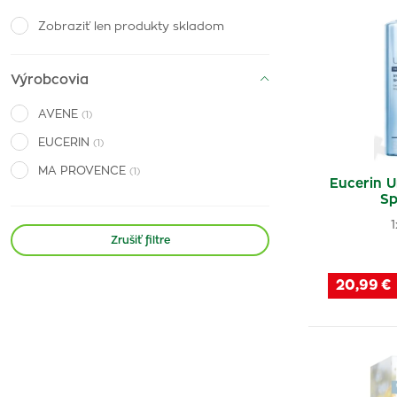
Zobraziť len produkty skladom
Výrobcovia
AVENE
(1)
EUCERIN
(1)
MA PROVENCE
(1)
Eucerin 
Sp
1
Zrušiť filtre
20,99 €