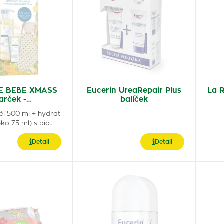
E BEBE XMASS
Eucerin UreaRepair Plus
La R
arček -…
balíček
él 500 ml + hydrat
ko 75 ml) s bio…
Detail
Detail