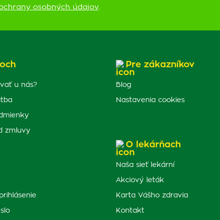
ochrany osobných údajov
.
och
Pre zákazníkov
vať u nás?
Blog
atba
Nastavenia cookies
dmienky
d zmluvy
O lekárňach
Naša sieť lekární
Akciový leták
prihlásenie
Karta Vášho zdravia
slo
Kontakt