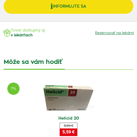
INFORMUJTE SA
Tovar dostupný aj
Rezervovať na lekárni
v lekárňach
Môže sa vám hodiť
7%
Helicid 20
5,99 €
5,59 €