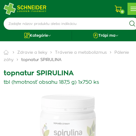
0
Kategórie
Trápi ma
Zdravie a lieky
Trávenie a metabolizmus
Pálenie
záhy
topnatur SPIRULINA
topnatur SPIRULINA
tbl (hmotnosť obsahu 187,5 g) 1x750 ks