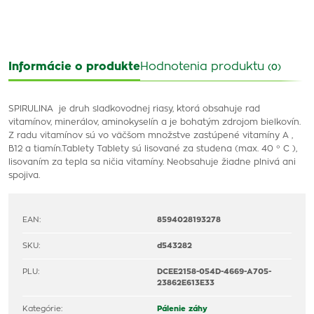
Informácie o produkte
Hodnotenia produktu
(0)
SPIRULINA je druh sladkovodnej riasy, ktorá obsahuje rad
vitamínov, minerálov, aminokyselín a je bohatým zdrojom bielkovín.
Z radu vitamínov sú vo väčšom množstve zastúpené vitamíny A ,
B12 a tiamín.Tablety Tablety sú lisované za studena (max. 40 ° C ),
lisovaním za tepla sa ničia vitamíny. Neobsahuje žiadne plnivá ani
spojiva.
EAN:
8594028193278
SKU:
d543282
PLU:
DCEE2158-054D-4669-A705-
23862E613E33
Kategórie:
Pálenie záhy