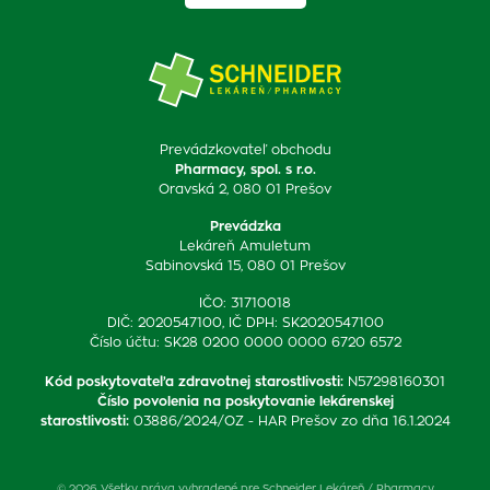
Prevádzkovateľ obchodu
Pharmacy, spol. s r.o.
Oravská 2, 080 01 Prešov
Prevádzka
Lekáreň Amuletum
Sabinovská 15, 080 01 Prešov
IČO: 31710018
DIČ: 2020547100, IČ DPH: SK2020547100
Číslo účtu: SK28 0200 0000 0000 6720 6572
Kód poskytovateľa zdravotnej starostlivosti
:
N57298160301
Číslo povolenia na poskytovanie lekárenskej
starostlivosti
:
03886/2024/OZ - HAR Prešov zo dňa 16.1.2024
© 2026 Všetky práva vyhradené pre Schneider Lekáreň / Pharmacy