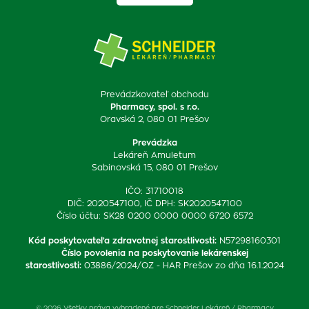
Prevádzkovateľ obchodu
Pharmacy, spol. s r.o.
Oravská 2, 080 01 Prešov
Prevádzka
Lekáreň Amuletum
Sabinovská 15, 080 01 Prešov
IČO: 31710018
DIČ: 2020547100, IČ DPH: SK2020547100
Číslo účtu: SK28 0200 0000 0000 6720 6572
Kód poskytovateľa zdravotnej starostlivosti
:
N57298160301
Číslo povolenia na poskytovanie lekárenskej
starostlivosti
:
03886/2024/OZ - HAR Prešov zo dňa 16.1.2024
© 2026 Všetky práva vyhradené pre Schneider Lekáreň / Pharmacy