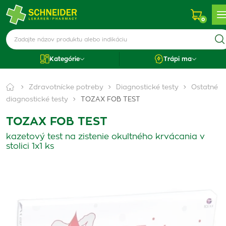
0
Kategórie
Trápi ma
Zdravotnícke potreby
Diagnostické testy
Ostatné
diagnostické testy
TOZAX FOB TEST
TOZAX FOB TEST
kazetový test na zistenie okultného krvácania v
stolici 1x1 ks