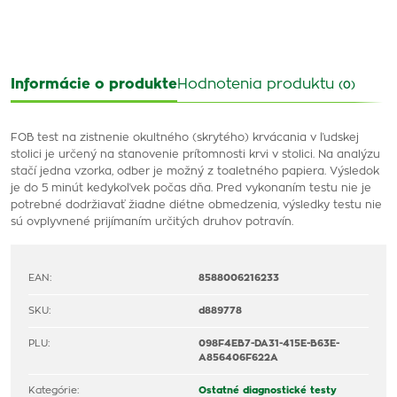
Informácie o produkte
Hodnotenia produktu
(0)
FOB test na zistnenie okultného (skrytého) krvácania v ľudskej
stolici je určený na stanovenie prítomnosti krvi v stolici. Na analýzu
stačí jedna vzorka, odber je možný z toaletného papiera. Výsledok
je do 5 minút kedykoľvek počas dňa. Pred vykonaním testu nie je
potrebné dodržiavať žiadne diétne obmedzenia, výsledky testu nie
sú ovplyvnené prijímaním určitých druhov potravín.
EAN:
8588006216233
SKU:
d889778
PLU:
098F4EB7-DA31-415E-B63E-
A856406F622A
Kategórie:
Ostatné diagnostické testy