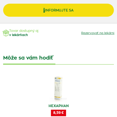
INFORMUJTE SA
Tovar dostupný aj
Rezervovať na lekárni
v lekárňach
Môže sa vám hodiť
HEXAPHAN
8,59 €