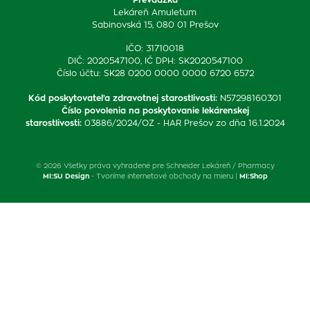
Lekáreň Amuletum
Sabinovská 15, 080 01 Prešov
IČO: 31710018
DIČ: 2020547100, IČ DPH: SK2020547100
Číslo účtu: SK28 0200 0000 0000 6720 6572
Kód poskytovateľa zdravotnej starostlivosti
:
N57298160301
Číslo povolenia na poskytovanie lekárenskej
starostlivosti
:
03886/2024/OZ - HAR Prešov zo dňa 16.1.2024
© 2026 Všetky práva vyhradené pre Schneider Lekáreň / Pharmacy
MI:SU Design
- Tvoríme internetové obchody na mieru |
MI:Shop