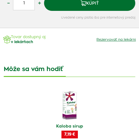
–
+
KÚPIŤ
Uvedené ceny platia iba pre internetový predaj
Tovar dostupný aj
Rezervovať na lekárni
v lekárňach
Môže sa vám hodiť
Kaloba sirup
7,19 €