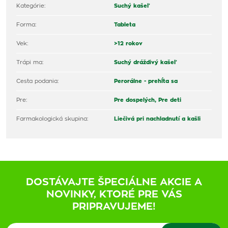
Kategórie:
Suchý kašeľ
Forma:
Tableta
Vek:
>12 rokov
Trápi ma:
Suchý dráždivý kašeľ
Cesta podania:
Perorálne - prehĺta sa
Pre:
Pre dospelých,
Pre deti
Farmakologická skupina:
Liečivá pri nachladnutí a kašli
DOSTÁVAJTE ŠPECIÁLNE AKCIE A
NOVINKY, KTORÉ PRE VÁS
PRIPRAVUJEME!