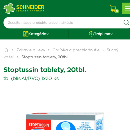
0
Kategórie
Trápi ma
Zdravie a lieky
Chrípka a prechladnutie
Suchý
kašeľ
Stoptussin tablety, 20tbl.
Stoptussin tablety, 20tbl.
tbl (blis.Al/PVC) 1x20 ks