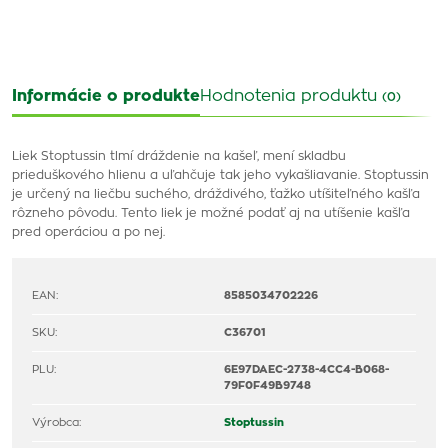
Informácie o produkte
Hodnotenia produktu
(0)
Liek Stoptussin tlmí dráždenie na kašeľ, mení skladbu
prieduškového hlienu a uľahčuje tak jeho vykašliavanie. Stoptussin
je určený na liečbu suchého, dráždivého, ťažko utíšiteľného kašľa
rôzneho pôvodu. Tento liek je možné podať aj na utíšenie kašľa
pred operáciou a po nej.
EAN:
8585034702226
SKU:
C36701
PLU:
6E97DAEC-2738-4CC4-B068-
79F0F49B9748
Výrobca:
Stoptussin