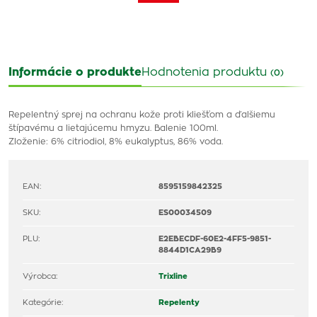
Informácie o produkte
Hodnotenia produktu
(0)
Repelentný sprej na ochranu kože proti kliešťom a ďalšiemu
štípavému a lietajúcemu hmyzu. Balenie 100ml.
Zloženie: 6% citriodiol, 8% eukalyptus, 86% voda.
EAN:
8595159842325
SKU:
ES00034509
PLU:
E2EBECDF-60E2-4FF5-9851-
8844D1CA29B9
Výrobca:
Trixline
Kategórie:
Repelenty