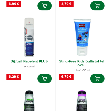
6,99 €
4,79 €
Diffusil Repelent PLUS
Sting-Free Kids Ballistol tel
ové…
1x100 ml
tuba 1x30 ml
6,29 €
6,79 €