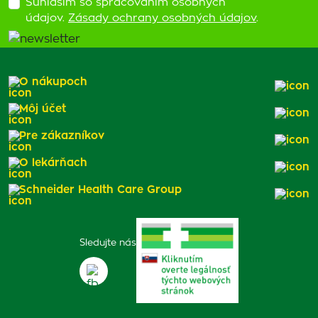
Súhlasím so spracovaním osobných
údajov.
Zásady ochrany osobných údajov
.
O nákupoch
Môj účet
Pre zákazníkov
O lekárňach
Schneider Health Care Group
Sledujte nás