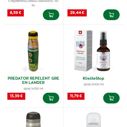
s repelentnou látkou GERANIOL 1x1
ks
8,59 €
29,44 €
PREDATOR REPELENT GRE
KliešteStop
EN LANDER
sprej 1x100 ml
sprej 1x150 ml
13,39 €
11,79 €