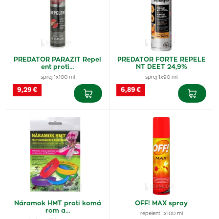
PREDATOR PARAZIT Repel
PREDATOR FORTE REPELE
ent proti…
NT DEET 24,9%
sprej 1x100 ml
sprej 1x90 ml
9,29 €
6,89 €
Náramok HMT proti komá
OFF! MAX spray
rom a…
repelent 1x100 ml