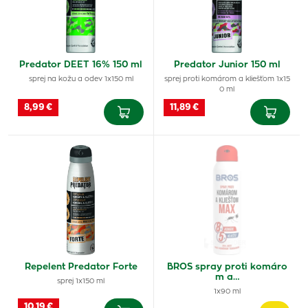
Predator DEET 16% 150 ml
Predator Junior 150 ml
sprej na kožu a odev 1x150 ml
sprej proti komárom a kliešťom 1x15
0 ml
8,99 €
11,89 €
Repelent Predator Forte
BROS spray proti komáro
m a…
sprej 1x150 ml
1x90 ml
10,19 €