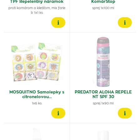
TPF Repelentný náramok
KomárStop
proti komárom a kliešťom, mix farie
sprej 1x100 ml
b 1x1 ks
MOSQUITNO Samolepky s
PREDATOR ALOHA REPELE
citronelovou…
NT SPF 30
1x6 ks
sprej 1x90 ml