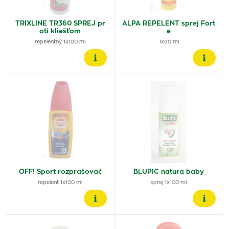
TRIXLINE TR360 SPREJ pr
ALPA REPELENT sprej Fort
oti kliešťom
e
repelentný 1x100 ml
1x90 ml
OFF! Sport rozprašovač
BLUPIC natura baby
repelent 1x100 ml
sprej 1x100 ml