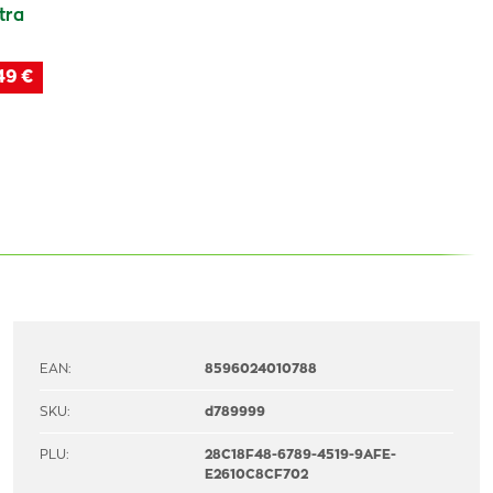
tra
49 €
EAN:
8596024010788
SKU:
d789999
PLU:
28C18F48-6789-4519-9AFE-
E2610C8CF702