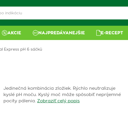
AKCIE
NAJPREDÁVANEJŠIE
E-RECEPT
al Express pH 6 sáčků
Jedinečná kombinácia zložiek. Rýchlo neutralizuje
kyslé pH moču. Kyslý moč môže spôsobiť nepríjemné
pocity pálenia.
Zobraziť celý popis