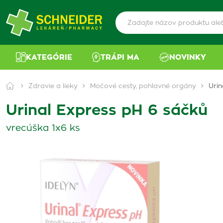
KATEGÓRIE
TRÁPI MA
NOVINKY
Zdravie a lieky
Močové cesty, pohlavné orgány
Urin
Urinal Express pH 6 sáčků
vrecúška 1x6 ks