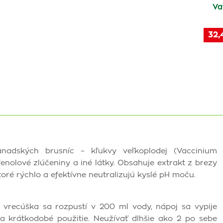
Va
32,
nadských brusníc – kľukvy veľkoplodej (Vaccinium
enolové zlúčeniny a iné látky. Obsahuje extrakt z brezy
toré rýchlo a efektívne neutralizujú kyslé pH moču.
vrecúška sa rozpustí v 200 ml vody, nápoj sa vypije
na krátkodobé použitie. Neužívať dlhšie ako 2 po sebe