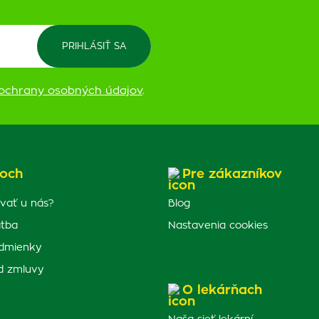
ochrany osobných údajov
.
och
Pre zákazníkov
vať u nás?
Blog
atba
Nastavenia cookies
dmienky
d zmluvy
O lekárňach