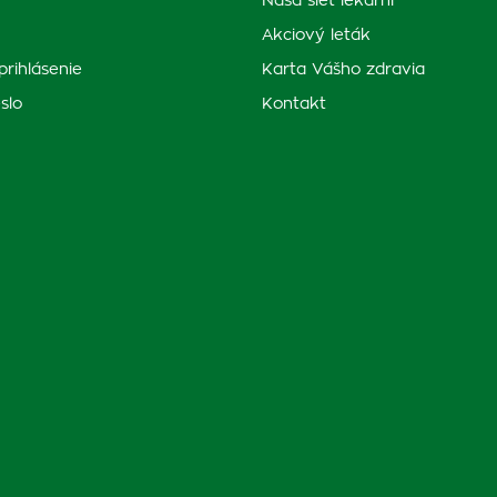
Naša sieť lekární
Akciový leták
prihlásenie
Karta Vášho zdravia
slo
Kontakt