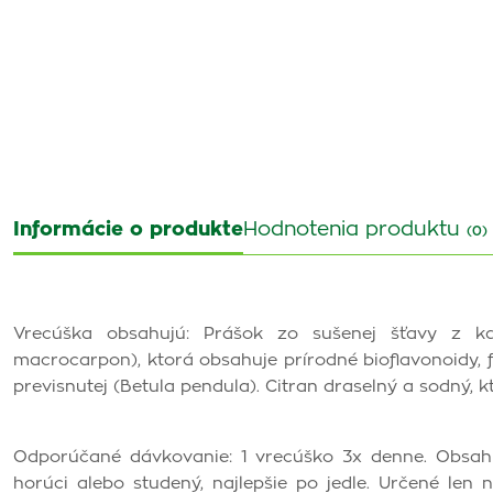
Informácie o produkte
Hodnotenia produktu
(0)
Vrecúška obsahujú: Prášok zo sušenej šťavy z ka
macrocarpon), ktorá obsahuje prírodné bioflavonoidy, f
previsnutej (Betula pendula). Citran draselný a sodný, k
Odporúčané dávkovanie: 1 vrecúško 3x denne. Obsah 
horúci alebo studený, najlepšie po jedle. Určené len 