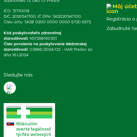
Sabinovská 15, 080 01 Prešov
Môj účet
IČO: 31710018
DIČ: 2020547100, IČ DPH: SK2020547100
Registrácia a 
Číslo účtu: SK28 0200 0000 0000 6720 6572
Zabudnuté he
Kód poskytovateľa zdravotnej
starostlivosti
:
N57298160301
Číslo povolenia na poskytovanie lekárenskej
starostlivosti
:
03886/2024/OZ - HAR Prešov zo
dňa 16.1.2024
Sledujte nás