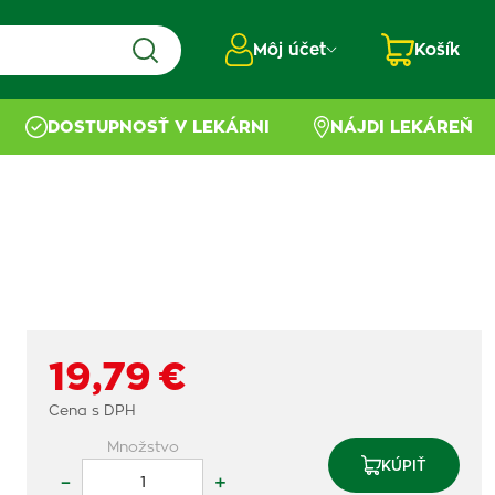
Môj účet
Košík
DOSTUPNOSŤ V LEKÁRNI
NÁJDI LEKÁREŇ
19,79 €
Cena s DPH
Množstvo
KÚPIŤ
–
+