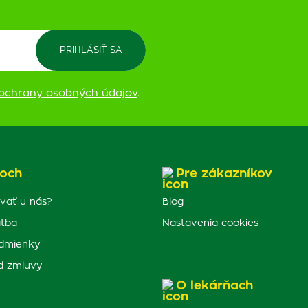
ochrany osobných údajov
.
och
Pre zákazníkov
vať u nás?
Blog
atba
Nastavenia cookies
dmienky
d zmluvy
O lekárňach