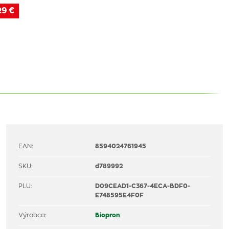
29 €
EAN:
8594024761945
SKU:
d789992
PLU:
D09CEAD1-C367-4ECA-BDF0-
E748595E4F0F
Výrobca:
Biopron