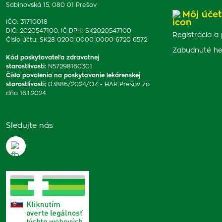
Sabinovská 15, 080 01 Prešov
Môj účet
IČO: 31710018
DIČ: 2020547100, IČ DPH: SK2020547100
Registrácia a 
Číslo účtu: SK28 0200 0000 0000 6720 6572
Zabudnuté he
Kód poskytovateľa zdravotnej
starostlivosti
:
N57298160301
Číslo povolenia na poskytovanie lekárenskej
starostlivosti
:
03886/2024/OZ - HAR Prešov zo
dňa 16.1.2024
Sledujte nás