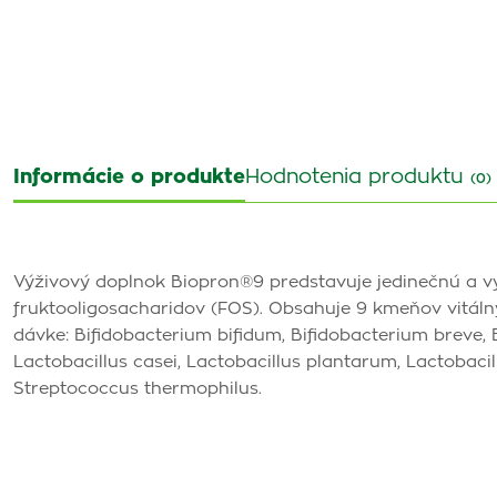
Informácie o produkte
Hodnotenia produktu
(0)
Výživový doplnok Biopron®9 predstavuje jedinečnú a v
fruktooligosacharidov (FOS). Obsahuje 9 kmeňov vitál
dávke: Bifidobacterium bifidum, Bifidobacterium breve, 
Lactobacillus casei, Lactobacillus plantarum, Lactobacil
Streptococcus thermophilus.