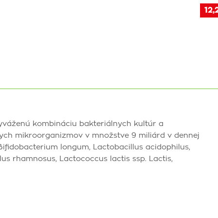
12,
yváženú kombináciu bakteriálnych kultúr a
nych mikroorganizmov v množstve 9 miliárd v dennej
Bifidobacterium longum, Lactobacillus acidophilus,
lus rhamnosus, Lactococcus lactis ssp. Lactis,