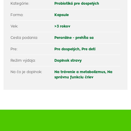
Kategórie:
Probiotiká pre dospelých
Forma:
Kapsule
Vek:
>3 rokov
Cesta podania:
Perorálne - prehĺta sa
Pre:
Pre dospelých,
Pre deti
Režim výdaja:
Doplnok stravy
Na čo je doplnok:
Na trávenie a metabolizmus,
Na
správnu funkciu čriev