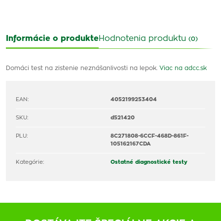
Informácie o produkte
Hodnotenia produktu
(0)
Domáci test na zistenie neznášanlivosti na lepok.
Viac na adcc.sk
EAN:
4052199253404
SKU:
d521420
PLU:
8C271808-6CCF-468D-861F-
105162167CDA
Kategórie:
Ostatné diagnostické testy