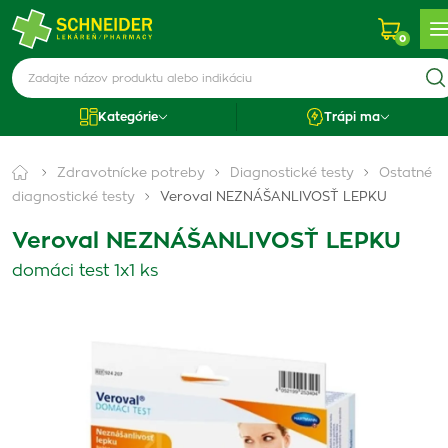
0
Kategórie
Trápi ma
Zdravotnícke potreby
Diagnostické testy
Ostatné
diagnostické testy
Veroval NEZNÁŠANLIVOSŤ LEPKU
Veroval NEZNÁŠANLIVOSŤ LEPKU
domáci test 1x1 ks