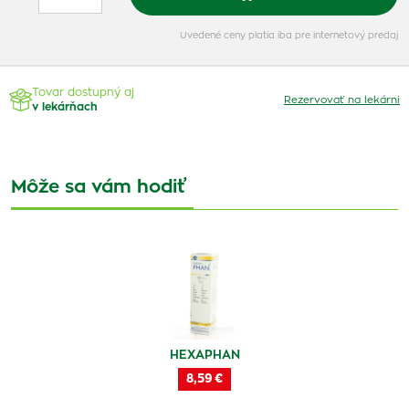
Uvedené ceny platia iba pre internetový predaj
Tovar dostupný aj
Rezervovať na lekárni
v lekárňach
Môže sa vám hodiť
HEXAPHAN
8,59 €