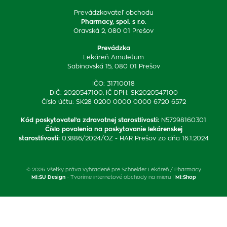
Prevádzkovateľ obchodu
Pharmacy, spol. s r.o.
Oravská 2, 080 01 Prešov
Prevádzka
Lekáreň Amuletum
Sabinovská 15, 080 01 Prešov
IČO: 31710018
DIČ: 2020547100, IČ DPH: SK2020547100
Číslo účtu: SK28 0200 0000 0000 6720 6572
Kód poskytovateľa zdravotnej starostlivosti
:
N57298160301
Číslo povolenia na poskytovanie lekárenskej
starostlivosti
:
03886/2024/OZ - HAR Prešov zo dňa 16.1.2024
© 2026 Všetky práva vyhradené pre Schneider Lekáreň / Pharmacy
MI:SU Design
- Tvoríme internetové obchody na mieru |
MI:Shop