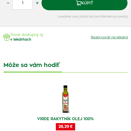
–
+
KÚPIŤ
Uvedené ceny platia iba pre internetový predaj
Tovar dostupný aj
Rezervovať na lekárni
v lekárňach
Môže sa vám hodiť
VIRDE RAKYTNÍK OLEJ 100%
28,29 €