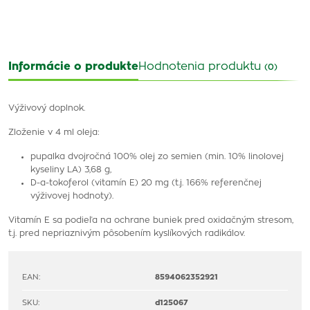
Informácie o produkte
Hodnotenia produktu
(0)
Výživový doplnok.
Zloženie v 4 ml oleja:
pupalka dvojročná 100% olej zo semien (min. 10% linolovej
kyseliny LA) 3,68 g,
D-α-tokoferol (vitamín E) 20 mg (t.j. 166% referenčnej
výživovej hodnoty).
Vitamín E sa podieľa na ochrane buniek pred oxidačným stresom,
t.j. pred nepriaznivým pôsobením kyslíkových radikálov.
EAN:
8594062352921
SKU:
d125067