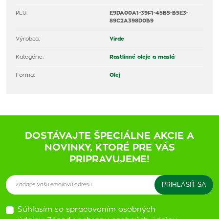
PLU:
E9DA00A1-39F1-45B5-B5E3-
89C2A398D0B9
Výrobca:
Virde
Kategórie:
Rastlinné oleje a maslá
Forma:
Olej
DOSTÁVAJTE ŠPECIÁLNE AKCIE A
NOVINKY, KTORÉ PRE VÁS
PRIPRAVUJEME!
Súhlasím so spracovaním osobných