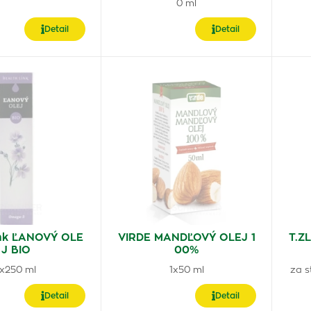
0 ml
Detail
Detail
ink ĽANOVÝ OLE
VIRDE MANDĽOVÝ OLEJ 1
T.Z
J BIO
00%
1x250 ml
1x50 ml
za s
Detail
Detail