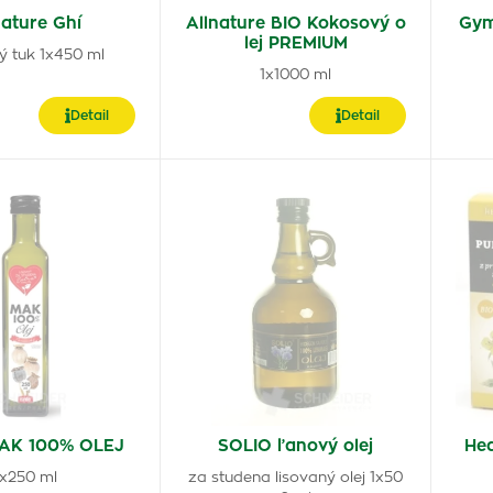
nature Ghí
Allnature BIO Kokosový o
Gym
lej PREMIUM
ý tuk 1x450 ml
1x1000 ml
Detail
Detail
AK 100% OLEJ
SOLIO ľanový olej
He
1x250 ml
za studena lisovaný olej 1x50