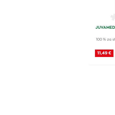
JUVAMED
100 % za s
11,49 €