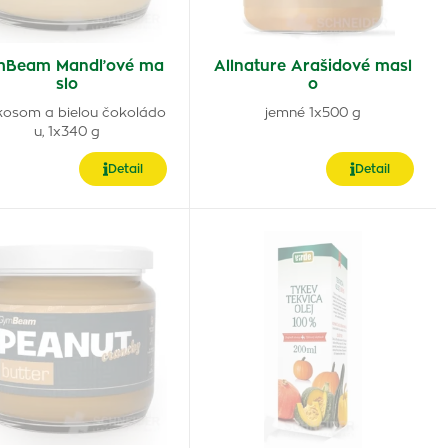
mBeam Mandľové ma
Allnature Arašidové masl
slo
o
kosom a bielou čokoládo
jemné 1x500 g
u, 1x340 g
Detail
Detail