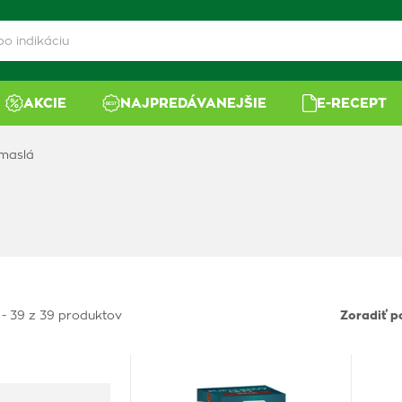
AKCIE
NAJPREDÁVANEJŠIE
E-RECEPT
 maslá
 - 39 z 39 produktov
Zoradiť p