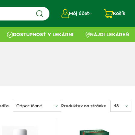
Môj účet
Košík
DOSTUPNOSŤ V LEKÁRNI
NÁJDI LEKÁREŇ
odľa
Produktov na stránke