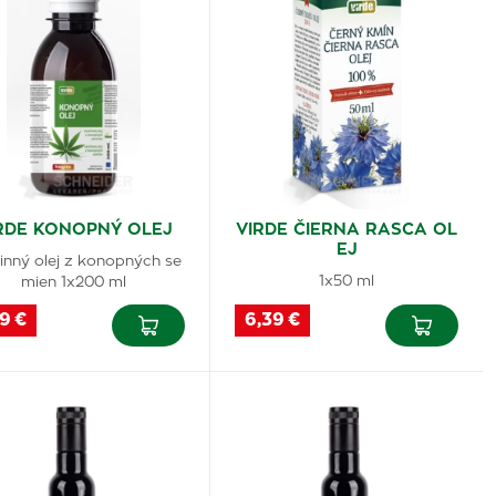
RDE KONOPNÝ OLEJ
VIRDE ČIERNA RASCA OL
EJ
linný olej z konopných se
1x50 ml
mien 1x200 ml
9 €
6,39 €