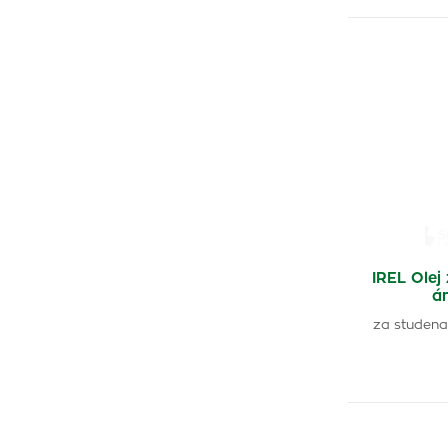
IREL Olej
á
za studena