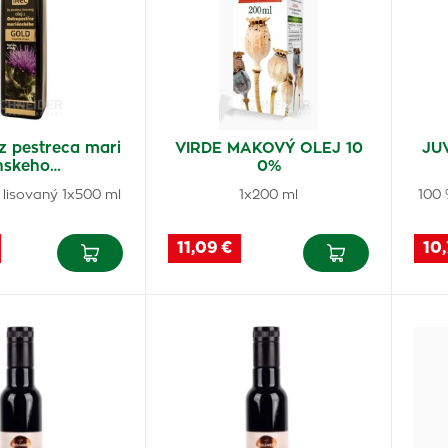
 z pestreca mari
VIRDE MAKOVÝ OLEJ 10
JU
nskeho…
0%
 lisovaný 1x500 ml
1x200 ml
100 
11,09 €
10,