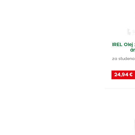
IREL Olej
á
za studena
24,94 €