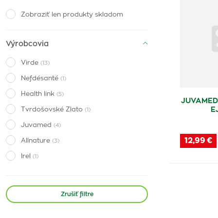
Zobraziť len produkty skladom
Výrobcovia
Virde
(13)
Nefdésanté
(1)
Health link
(5)
JUVAMED
E
Tvrdošovské Zlato
(1)
Juvamed
(4)
12,99 €
Allnature
(3)
Irel
(1)
Zrušiť filtre