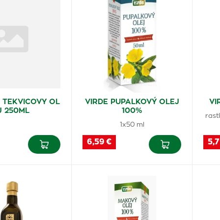
 TEKVICOVY OL
VIRDE PUPALKOVÝ OLEJ
VI
J 250ML
100%
rast
1x50 ml
6,59 €
5,7