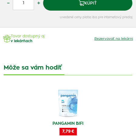
–
+
KÚPIŤ
Uvedené ceny platia iba pre internetový predaj
Tovar dostupný aj
Rezervovať na lekárni
v lekárňach
Môže sa vám hodiť
PANGAMIN BIFI
7,79 €