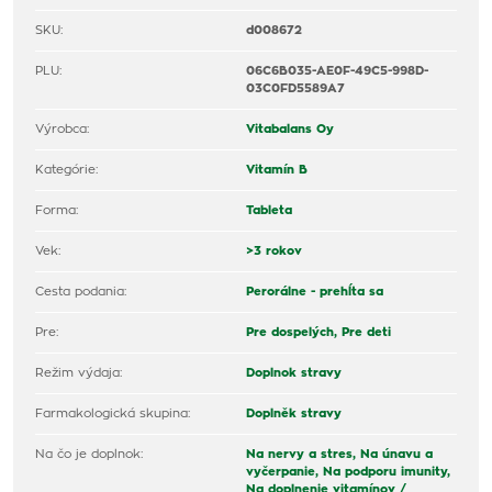
SKU:
d008672
PLU:
06C6B035-AE0F-49C5-998D-
03C0FD5589A7
Výrobca:
Vitabalans Oy
Kategórie:
Vitamín B
Forma:
Tableta
Vek:
>3 rokov
Cesta podania:
Perorálne - prehĺta sa
Pre:
Pre dospelých,
Pre deti
Režim výdaja:
Doplnok stravy
Farmakologická skupina:
Doplněk stravy
Na čo je doplnok:
Na nervy a stres,
Na únavu a
vyčerpanie,
Na podporu imunity,
Na doplnenie vitamínov /