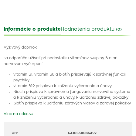
Informácie o produkte
Hodnotenia produktu
(0)
Výživový doplnok
sa odporúča užívať pri nedostatku vitamínov skupiny B a pri
nervovom vyčerpaní
vitamín B1, vitamín B6 a biotín prispievajú k správnej funkcii
psychiky
vitamín B12 prispieva k zníženiu vyčerpania a únavy
Niacín prispieva k správnemu fungovaniu nervového systému
a k zníženiu vyčerpania a únavy, k udržaniu zdravej pokožky
Biotín prispieva k udržaniu zdravých vlasov a zdravej pokožky
Viac na adcc.sk
EAN:
6410530086452