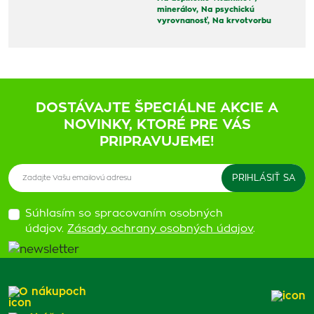
minerálov,
Na psychickú
vyrovnanosť,
Na krvotvorbu
DOSTÁVAJTE ŠPECIÁLNE AKCIE A
NOVINKY, KTORÉ PRE VÁS
PRIPRAVUJEME!
Súhlasím so spracovaním osobných
údajov.
Zásady ochrany osobných údajov
.
O nákupoch