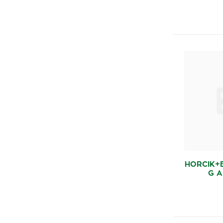
HORCIK+
G A