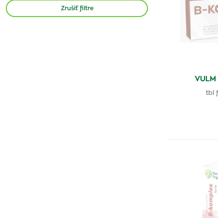
Kompava
(1)
Zrušiť filtre
Noventis
(2)
Vitabalans Oy
(6)
Nutricius
(1)
Milgamma
(2)
Generica
VULM
(8)
tbl
Thiamin
(1)
Rosen Pharma
(1)
Avita
(1)
Webber Naturals
(1)
B-komplex Sanofi
(2)
Zdrovit
(1)
Olimp
(1)
Magne B6
(2)