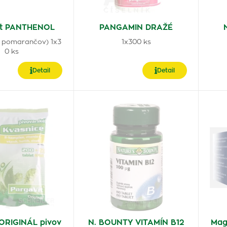
it PANTHENOL
PANGAMIN DRAŽÉ
uť pomarančov) 1x3
1x300 ks
0 ks
Detail
Detail
 ORIGINÁL pivov
N. BOUNTY VITAMÍN B12
Mag