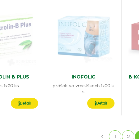
LIN B PLUS
INOFOLIC
B-K
s 1x20 ks
prášok vo vrecúškach 1x20 k
s
Detail
Detail
1
2