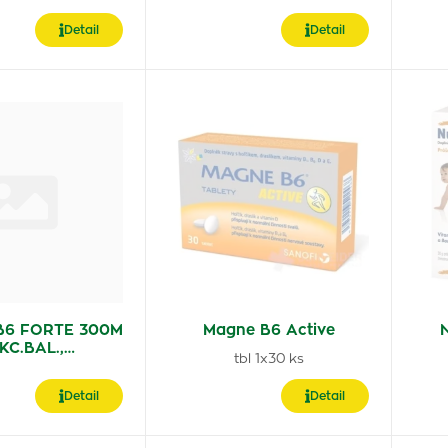
Detail
Detail
B6 FORTE 300M
Magne B6 Active
KC.BAL.,…
tbl 1x30 ks
Detail
Detail