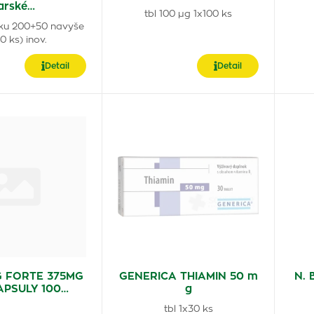
arské…
tbl 100 µg 1x100 ks
cku 200+50 navyše
0 ks) inov.
Detail
Detail
 FORTE 375MG
GENERICA THIAMIN 50 m
N. 
APSULY 100…
g
tbl 1x30 ks