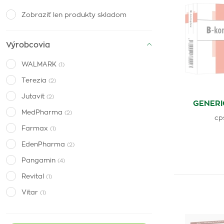
Zobraziť len produkty skladom
Výrobcovia
WALMARK
(1)
Terezia
(2)
Jutavit
(2)
GENERI
MedPharma
(2)
cp
Farmax
(1)
EdenPharma
(2)
Pangamin
(4)
Revital
(1)
Vitar
(1)
Naturvita
(3)