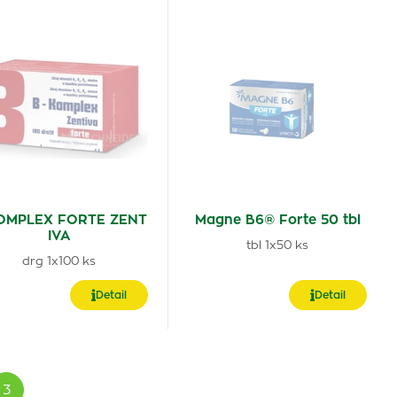
OMPLEX FORTE ZENT
Magne B6® Forte 50 tbl
IVA
tbl 1x50 ks
drg 1x100 ks
Detail
Detail
3