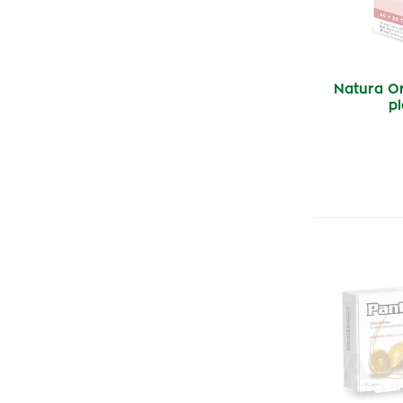
Vulm
(2)
Pyridoxin
(1)
BioleVox
(3)
SmartHit
(1)
Natura O
pl
Glenmark
(1)
Supradyn
(2)
Via Natur
(1)