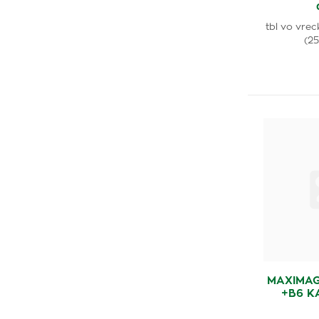
tbl vo vre
(25
MAXIMAG
+B6 K