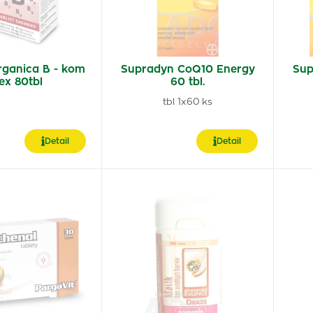
rganica B - kom
Supradyn CoQ10 Energy
Sup
ex 80tbl
60 tbl.
tbl 1x60 ks
Detail
Detail