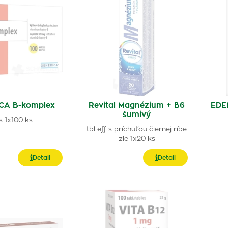
CA B-komplex
Revital Magnézium + B6
EDE
šumivý
s 1x100 ks
tbl eff s príchuťou čiernej ríbe
zle 1x20 ks
Detail
Detail