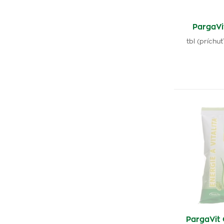
PargaV
tbl (prích
PargaVit