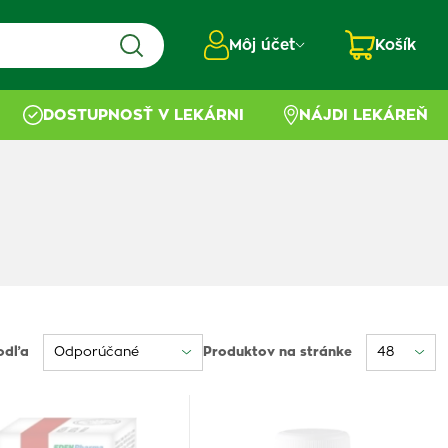
Môj účet
Košík
DOSTUPNOSŤ V LEKÁRNI
NÁJDI LEKÁREŇ
odľa
Produktov na stránke