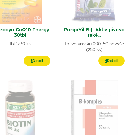
radyn CoQ10 Energy
PargaVit Bifi Aktiv pivova
30tbl
rské…
tbl 1x30 ks
tbl vo vrecku 200+50 navyše
(250 ks)
Detail
Detail