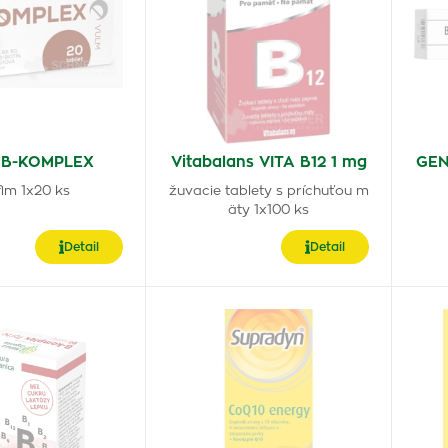
 B-KOMPLEX
Vitabalans VITA B12 1 mg
GEN
 flm 1x20 ks
žuvacie tablety s príchuťou m
äty 1x100 ks
Detail
Detail