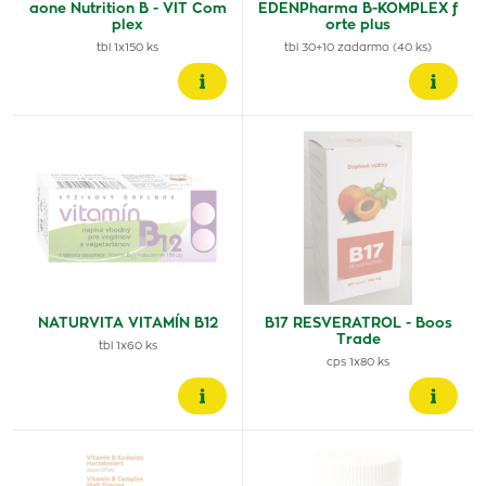
aone Nutrition B - VIT Com
EDENPharma B-KOMPLEX f
plex
orte plus
tbl 1x150 ks
tbl 30+10 zadarmo (40 ks)
NATURVITA VITAMÍN B12
B17 RESVERATROL - Boos
Trade
tbl 1x60 ks
cps 1x80 ks