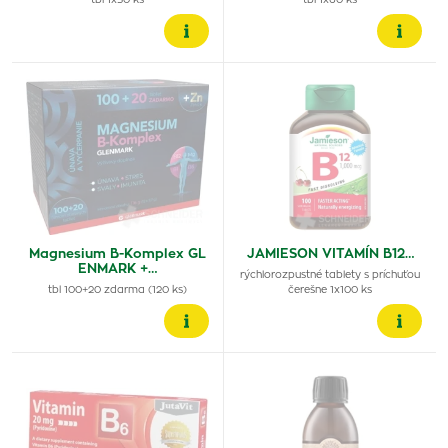
tbl 1x30 ks
tbl 1x60 ks
Magnesium B-Komplex GL
JAMIESON VITAMÍN B12…
ENMARK +…
rýchlorozpustné tablety s príchuťou
tbl 100+20 zdarma (120 ks)
čerešne 1x100 ks