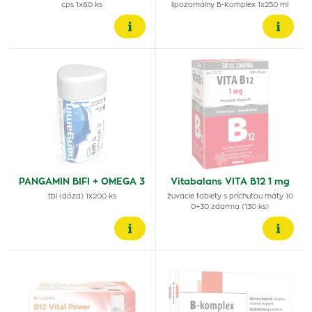
cps 1x60 ks
lipozomálny B-Komplex 1x250 ml
PANGAMIN BIFI + OMEGA 3
Vitabalans VITA B12 1 mg
tbl (dóza) 1x200 ks
žuvacie tablety s príchuťou mäty 10
0+30 zdarma (130 ks)