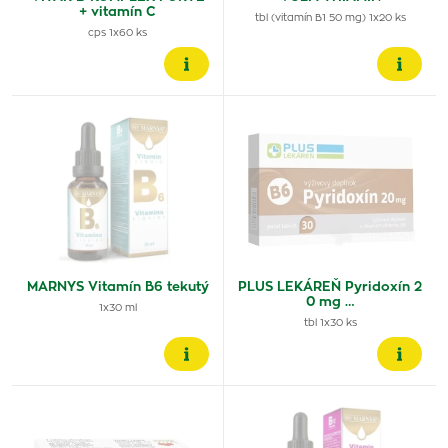
+ vitamín C
tbl (vitamín B1 50 mg) 1x20 ks
cps 1x60 ks
MARNYS Vitamín B6 tekutý
PLUS LEKÁREŇ Pyridoxín 2
0 mg …
1x30 ml
tbl 1x30 ks