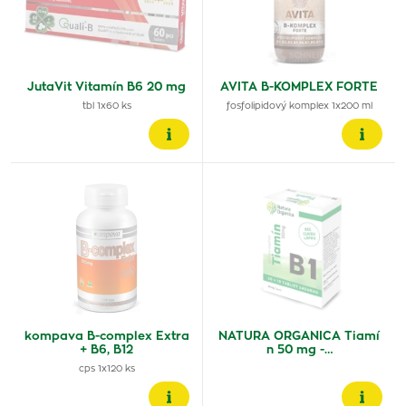
JutaVit Vitamín B6 20 mg
AVITA B-KOMPLEX FORTE
tbl 1x60 ks
fosfolipidový komplex 1x200 ml
kompava B-complex Extra
NATURA ORGANICA Tiamí
+ B6, B12
n 50 mg -…
cps 1x120 ks