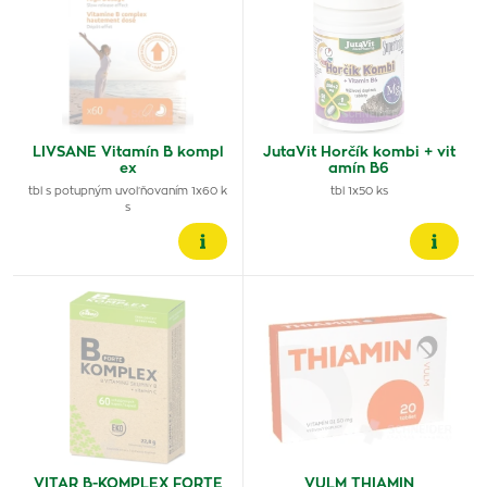
LIVSANE Vitamín B kompl
JutaVit Horčík kombi + vit
ex
amín B6
tbl s potupným uvoľňovaním 1x60 k
tbl 1x50 ks
s
VITAR B-KOMPLEX FORTE
VULM THIAMIN