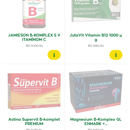
JAMIESON B-KOMPLEX S V
JutaVit Vitamín B12 1000 µ
ITAMÍNOM C
g
tbl 1x100 ks
tbl 1x60 ks
Astina Supervit B-komplet
Magnesium B-Komplex GL
PREMIUM
ENMARK +…