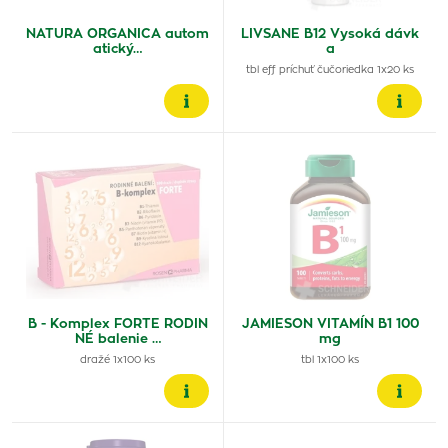
NATURA ORGANICA autom
LIVSANE B12 Vysoká dávk
atický…
a
tbl eff príchuť čučoriedka 1x20 ks
B - Komplex FORTE RODIN
JAMIESON VITAMÍN B1 100
NÉ balenie …
mg
dražé 1x100 ks
tbl 1x100 ks