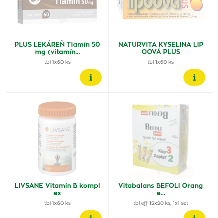
PLUS LEKÁREŇ Tiamín 50
NATURVITA KYSELINA LIP
mg (vitamín…
OOVÁ PLUS
tbl 1x60 ks
tbl 1x60 ks
LIVSANE Vitamín B kompl
Vitabalans BEFOLI Orang
ex
e…
tbl 1x60 ks
tbl eff 12x20 ks, 1x1 set