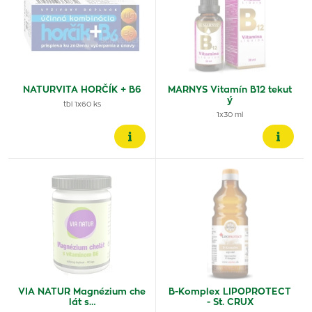
NATURVITA HORČÍK + B6
MARNYS Vitamín B12 tekut
ý
tbl 1x60 ks
1x30 ml
VIA NATUR Magnézium che
B-Komplex LIPOPROTECT
lát s…
- St. CRUX