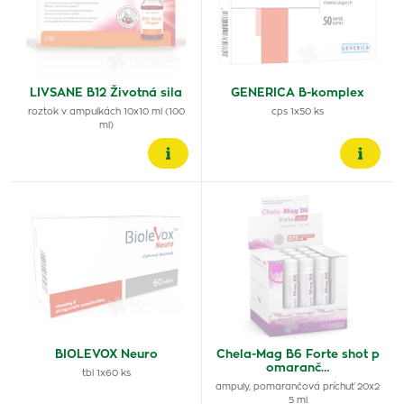
LIVSANE B12 Životná sila
GENERICA B-komplex
roztok v ampulkách 10x10 ml (100
cps 1x50 ks
ml)
BIOLEVOX Neuro
Chela-Mag B6 Forte shot p
omaranč…
tbl 1x60 ks
ampuly, pomarančová príchuť 20x2
5 ml