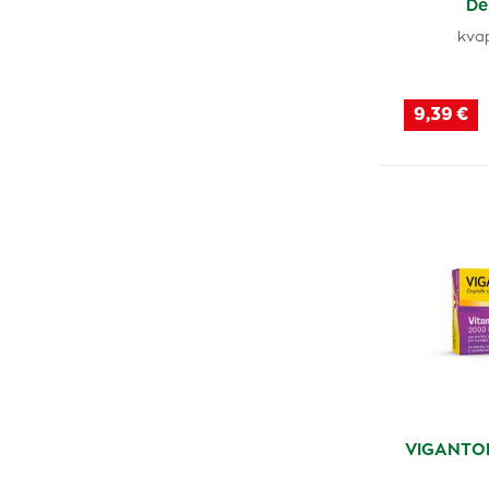
De
kva
9,39 €
VIGANTOL