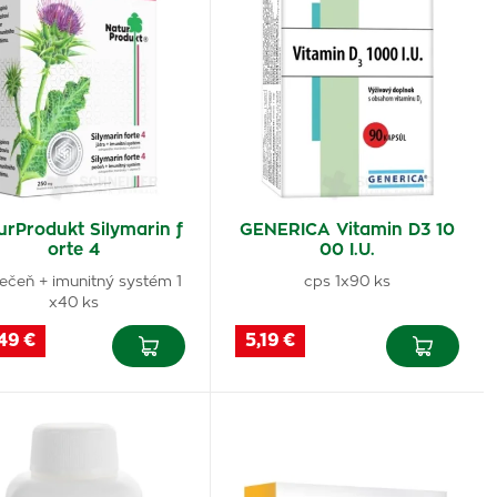
urProdukt Silymarin f
GENERICA Vitamin D3 10
orte 4
00 I.U.
pečeň + imunitný systém 1
cps 1x90 ks
x40 ks
49 €
5,19 €