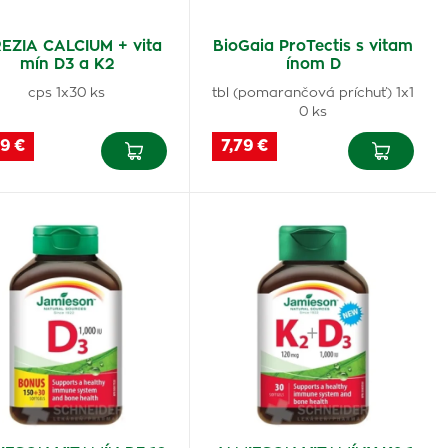
EZIA CALCIUM + vita
BioGaia ProTectis s vitam
mín D3 a K2
ínom D
cps 1x30 ks
tbl (pomarančová príchuť) 1x1
0 ks
9 €
7,79 €