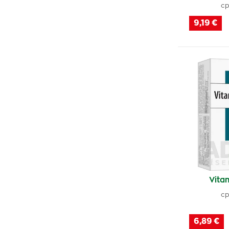
cp
9,19 €
Vita
cp
6,89 €