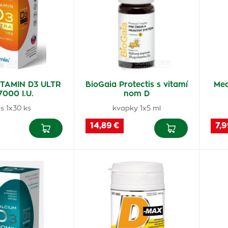
ITAMIN D3 ULTR
BioGaia Protectis s vitamí
Me
7000 I.U.
nom D
s 1x30 ks
kvapky 1x5 ml
14,89 €
7,9