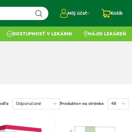
Môj účet
Košík
DOSTUPNOSŤ V LEKÁRNI
NÁJDI LEKÁREŇ
odľa
Produktov na stránke