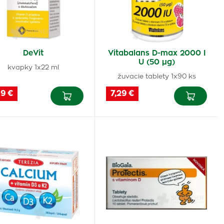
DeVit
Vitabalans D-max 2000 I
U (50 µg)
kvapky 1x22 ml
žuvacie tablety 1x90 ks
09 €
7,29 €