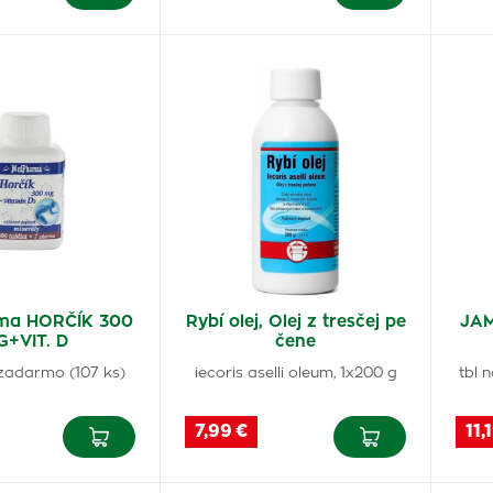
ma HORČÍK 300
Rybí olej, Olej z tresčej pe
JAM
G+VIT. D
čene
 zadarmo (107 ks)
iecoris aselli oleum, 1x200 g
tbl 
7,99 €
11,