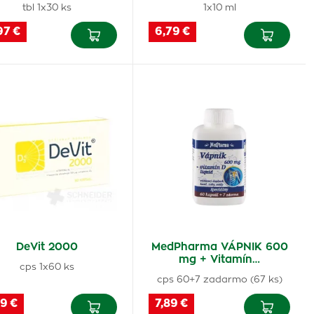
tbl 1x30 ks
1x10 ml
97 €
6,79 €
DeVit 2000
MedPharma VÁPNIK 600
mg + Vitamín…
cps 1x60 ks
cps 60+7 zadarmo (67 ks)
9 €
7,89 €