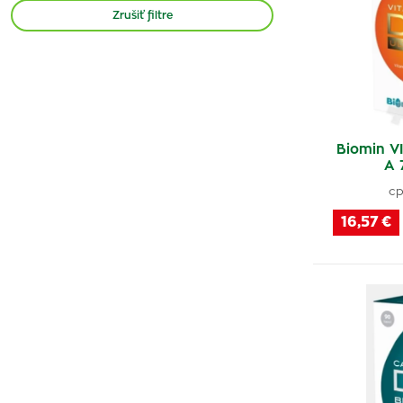
Vitar
(1)
Zrušiť filtre
Pharma Activ
(1)
GS
(2)
Allnature
(1)
NaturProdukt
(1)
Pharma Nord
(1)
Biomin V
A 
Naturvita
(1)
cp
Noventis
(1)
16,57 €
Vitabalans Oy
(3)
Naturica
(1)
Galvex
(1)
Detrical
(4)
Bio Pharma
(1)
Nutricius
(1)