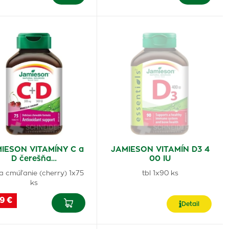
IESON VITAMÍNY C a
JAMIESON VITAMÍN D3 4
D čerešňa…
00 IU
na cmúľanie (cherry) 1x75
tbl 1x90 ks
ks
19 €
Detail