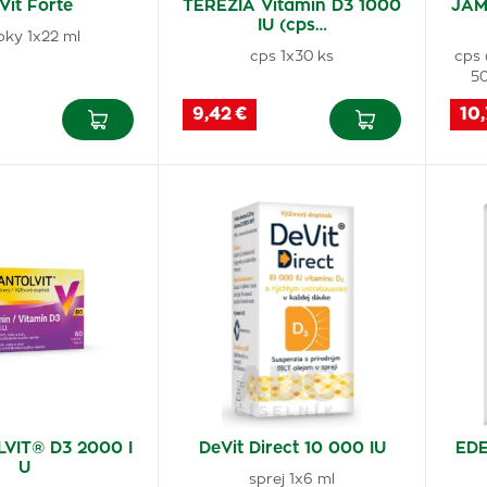
Vit Forte
TEREZIA Vitamín D3 1000
JAM
IU (cps…
pky 1x22 ml
cps 1x30 ks
cps 
50
9,42 €
10,
VIT® D3 2000 I
DeVit Direct 10 000 IU
EDE
U
sprej 1x6 ml