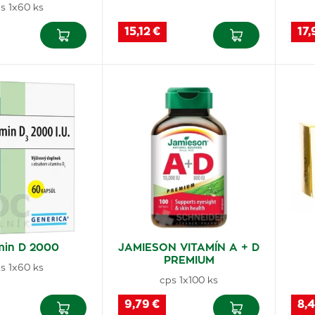
s 1x60 ks
15,12 €
17,
min D 2000
JAMIESON VITAMÍN A + D
PREMIUM
s 1x60 ks
cps 1x100 ks
9,79 €
8,4