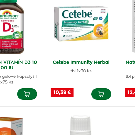
 VITAMÍN D3 10
Cetebe Immunity Herbal
Nat
00 IU
tbl 1x30 ks
 gélové kapsuly) 1
tbl 
x75 ks
10,39 €
12,