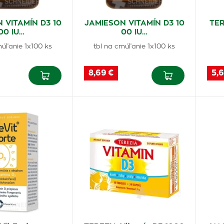
 VITAMÍN D3 10
JAMIESON VITAMÍN D3 10
TER
00 IU…
00 IU…
múľanie 1x100 ks
tbl na cmúľanie 1x100 ks
8,69 €
5,6