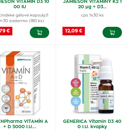
IESON VITAMÍN D3 10
JAMIESON VITAMÍNY K2 1
00 IU
20 µg + D3…
(mäkké gélové kapsuly)1
cps 1x30 ks
+30 zadarmo (180 ks)
79 €
12,09 €
NPharma VITAMÍN A
GENERICA Vitamin D3 40
+ D 5000 I.U.…
0 I.U. kvapky