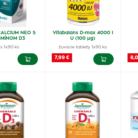
CALCIUM NEO S
Vitabalans D-max 4000 I
AMÍNOM D3
U (100 µg)
s 1x90 ks
žuvacie tablety 1x90 ks
7,99 €
8,