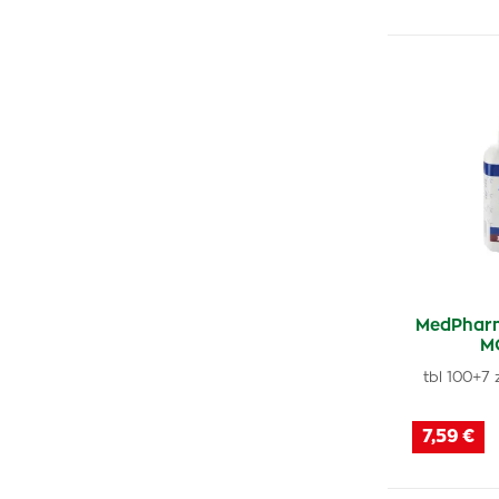
MedPhar
M
tbl 100+7
7,59 €