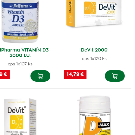
dPharma VITAMÍN D3
DeVit 2000
2000 I.U.
cps 1x120 ks
cps 1x107 ks
9 €
14,79 €