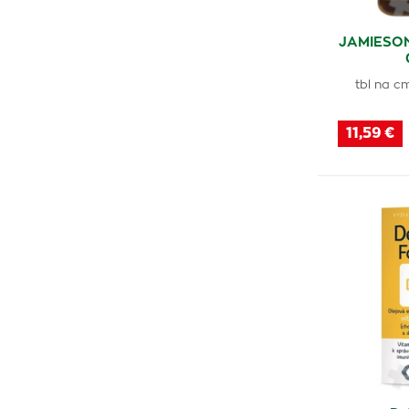
JAMIESON
tbl na c
11,59 €