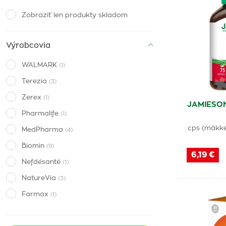
Zobraziť len produkty skladom
Výrobcovia
WALMARK
(1)
Terezia
(3)
Zerex
(1)
JAMIESON
Pharmalife
(1)
cps (mäkké
MedPharma
(4)
Biomin
(9)
6,19 €
Nefdésanté
(1)
NatureVia
(3)
Farmax
(1)
EdenPharma
(1)