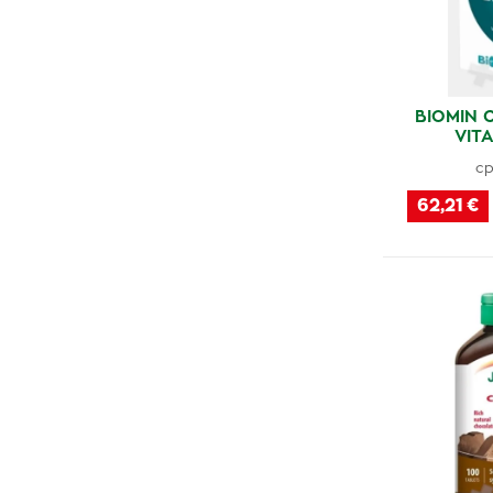
Generica
(4)
Advance
(1)
Colief
(1)
Delta Medical
(1)
BIOMIN 
VIT
Avita
(2)
cp
Webber Naturals
(1)
62,21 €
Medical Pharma
(1)
Jamieson
(2)
SmartHit
(2)
DeVit
(5)
Zentiva
(1)
BioGaia
(2)
Oilesen
(3)