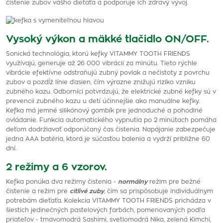
čistenie zubov vášho dieťaťa a podporuje ich zdravý vývoj.
Vysoký výkon a mäkké tlačidlo ON/OFF.
Sonická technológia, ktorú kefky VITAMMY TOOTH FRIENDS
využívajú, generuje až 26 000 vibrácií za minútu. Tieto rýchle
vibrácie efektívne odstraňujú zubný povlak a nečistoty z povrchu
zubov a pozdĺž línie ďasien, čím výrazne znižujú riziko vzniku
zubného kazu. Odborníci potvrdzujú, že elektrické zubné kefky sú v
prevencii zubného kazu u detí účinnejšie ako manuálne kefky.
Kefka má jemné silikónový gombík pre jednoduché a pohodlné
ovládanie. Funkcia automatického vypnutia po 2 minútach pomáha
deťom dodržiavať odporúčaný čas čistenia. Napájanie zabezpečuje
jedna AAA batéria, ktorá je súčasťou balenia a vydrží približne 60
dní.
2 režimy a 6 vzorov.
Kefka ponúka dva režimy čistenia -
normálny
režim pre bežné
čistenie a režim pre
citlivé zuby
, čím sa prispôsobuje individuálnym
potrebám dieťaťa. Kolekcia VITAMMY TOOTH FRIENDS prichádza v
šiestich jedinečných pastelových farbách, pomenovaných podľa
priateľov - tmavomodrá Sashimi, svetlomodrá Nika, zelená Kimchi,