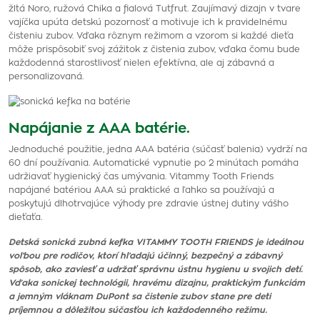
žltá Noro, ružová Chika a fialová Tutfrut. Zaujímavý dizajn v tvare
vajíčka upúta detskú pozornosť a motivuje ich k pravidelnému
čisteniu zubov. Vďaka rôznym režimom a vzorom si každé dieťa
môže prispôsobiť svoj zážitok z čistenia zubov, vďaka čomu bude
každodenná starostlivosť nielen efektívna, ale aj zábavná a
personalizovaná.
Napájanie z AAA batérie.
Jednoduché použitie, jedna AAA batéria (súčasť balenia) vydrží na
60 dní používania. Automatické vypnutie po 2 minútach pomáha
udržiavať hygienický čas umývania. Vitammy Tooth Friends
napájané batériou AAA sú praktické a ľahko sa používajú a
poskytujú dlhotrvajúce výhody pre zdravie ústnej dutiny vášho
dieťaťa.
Detská sonická zubná kefka VITAMMY TOOTH FRIENDS je ideálnou
voľbou pre rodičov, ktorí hľadajú účinný, bezpečný a zábavný
spôsob, ako zaviesť a udržať správnu ústnu hygienu u svojich detí.
Vďaka sonickej technológii, hravému dizajnu, praktickým funkciám
a jemným vláknam DuPont sa čistenie zubov stane pre deti
príjemnou a dôležitou súčasťou ich každodenného režimu.