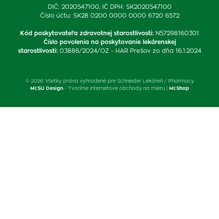
DIČ: 2020547100, IČ DPH: SK2020547100
Číslo účtu: SK28 0200 0000 0000 6720 6572
Kód poskytovateľa zdravotnej starostlivosti
:
N57298160301
Číslo povolenia na poskytovanie lekárenskej
starostlivosti
:
03886/2024/OZ - HAR Prešov zo dňa 16.1.2024
© 2026 Všetky práva vyhradené pre Schneider Lekáreň / Pharmacy
MI:SU Design
- Tvoríme internetové obchody na mieru |
MI:Shop