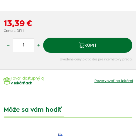
13,39 €
Cena s DPH
–
+
KÚPIŤ
Uvedené ceny platia iba pre internetový predaj
Tovar dostupný aj
Rezervovať na lekárni
v lekárňach
Môže sa vám hodiť