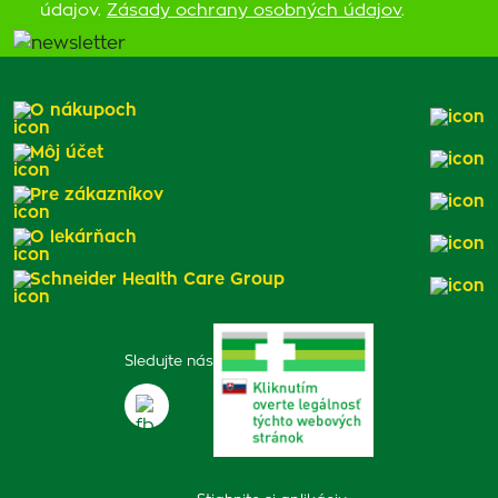
údajov.
Zásady ochrany osobných údajov
.
O nákupoch
Môj účet
Pre zákazníkov
O lekárňach
Schneider Health Care Group
Sledujte nás