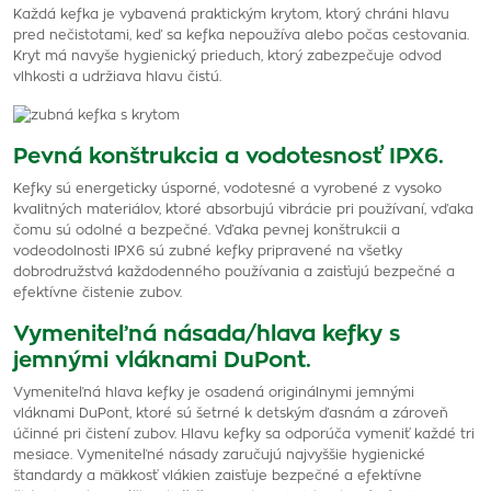
Každá kefka je vybavená praktickým krytom, ktorý chráni hlavu
pred nečistotami, keď sa kefka nepoužíva alebo počas cestovania.
Kryt má navyše hygienický prieduch, ktorý zabezpečuje odvod
vlhkosti a udržiava hlavu čistú.
Pevná konštrukcia a vodotesnosť IPX6.
Kefky sú energeticky úsporné, vodotesné a vyrobené z vysoko
kvalitných materiálov, ktoré absorbujú vibrácie pri používaní, vďaka
čomu sú odolné a bezpečné. Vďaka pevnej konštrukcii a
vodeodolnosti IPX6 sú zubné kefky pripravené na všetky
dobrodružstvá každodenného používania a zaisťujú bezpečné a
efektívne čistenie zubov.
Vymeniteľná násada/hlava kefky s
jemnými vláknami DuPont.
Vymeniteľná hlava kefky je osadená originálnymi jemnými
vláknami DuPont, ktoré sú šetrné k detským ďasnám a zároveň
účinné pri čistení zubov. Hlavu kefky sa odporúča vymeniť každé tri
mesiace. Vymeniteľné násady zaručujú najvyššie hygienické
štandardy a mäkkosť vlákien zaisťuje bezpečné a efektívne