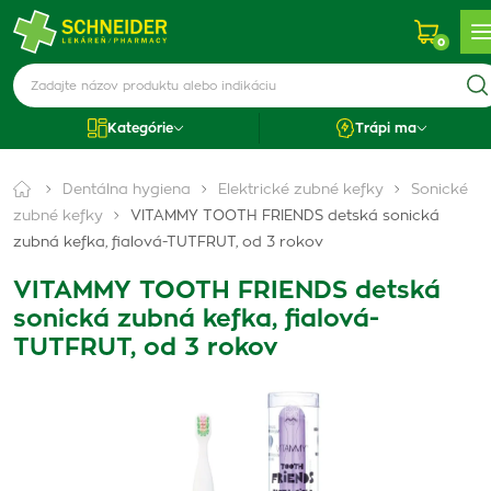
0
Kategórie
Trápi ma
Dentálna hygiena
Elektrické zubné kefky
Sonické
zubné kefky
VITAMMY TOOTH FRIENDS detská sonická
zubná kefka, fialová-TUTFRUT, od 3 rokov
VITAMMY TOOTH FRIENDS detská
sonická zubná kefka, fialová-
TUTFRUT, od 3 rokov