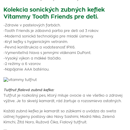
Kolekcia sonických zubných kefiek
Vitammy Tooth Friends pre deti.
-Zdravie v pastelových farbách.
-Tooth Friends je zábavná partia pre deti od 3 rokov.
-Moderná sonická technológia pre mladé úsmevy.
-Kryt kefky s hygienickým vetraním.
-Pevná konštrukcia a vodotesnosť IPX6.
-Vymeniteľná hlava s jemnými vláknami DuPont.
-Vysoký výkon a mäkké tlačidlo.
-2 režimy a 6 vzorov.
-Napájanie AAA batériou.
Tutfrut fialová zubná kefka:
Tutfrut je rozkošný pes, ktorý miluje ovocie a vie všetko o zdravej
výžive. Je to skvelý kamarát, rád žartuje a rozosmieva ostatných.
Každá zubná kefka je kamarát so zúbkami a uvádza do sveta
ústnej hygieny postavy ako Navy Sashimi, Modrá Nika, Zelená
Kimchi, Žltá Noro, Ružová Čika, Fialový tutfruit.