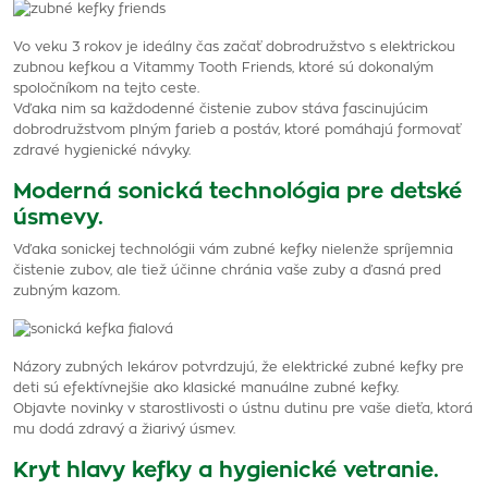
Vo veku 3 rokov je ideálny čas začať dobrodružstvo s elektrickou
zubnou kefkou a Vitammy Tooth Friends, ktoré sú dokonalým
spoločníkom na tejto ceste.
Vďaka nim sa každodenné čistenie zubov stáva fascinujúcim
dobrodružstvom plným farieb a postáv, ktoré pomáhajú formovať
zdravé hygienické návyky.
Moderná sonická technológia pre detské
úsmevy.
Vďaka sonickej technológii vám zubné kefky nielenže spríjemnia
čistenie zubov, ale tiež účinne chránia vaše zuby a ďasná pred
zubným kazom.
Názory zubných lekárov potvrdzujú, že elektrické zubné kefky pre
deti sú efektívnejšie ako klasické manuálne zubné kefky.
Objavte novinky v starostlivosti o ústnu dutinu pre vaše dieťa, ktorá
mu dodá zdravý a žiarivý úsmev.
Kryt hlavy kefky a hygienické vetranie.