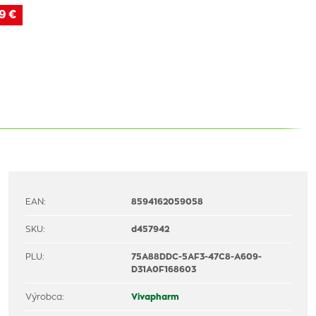
9 €
EAN:
8594162059058
SKU:
d457942
PLU:
75A88DDC-5AF3-47C8-A609-
D31A0F168603
Výrobca:
Vivapharm