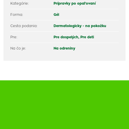
Kategórie:
Prípravky po opaľovaní
Forma:
Gél
Cesta podania:
Dermatologicky - na pokožku
Pre:
Pre dospelých,
Pre deti
Na čo je:
Na odreniny