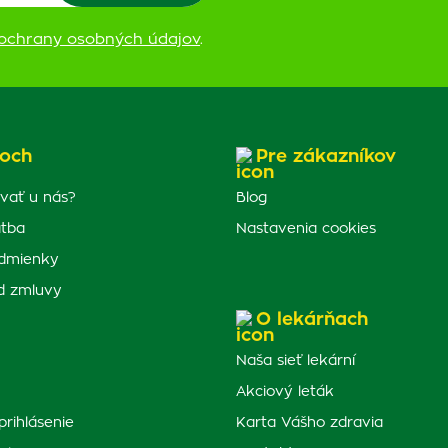
ochrany osobných údajov
.
och
Pre zákazníkov
vať u nás?
Blog
atba
Nastavenia cookies
dmienky
d zmluvy
O lekárňach
Naša sieť lekární
Akciový leták
prihlásenie
Karta Vášho zdravia