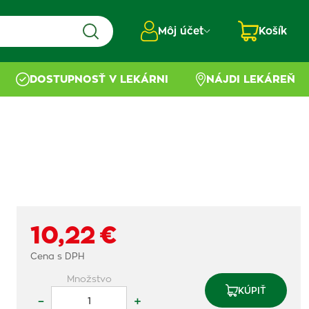
Môj účet
Košík
DOSTUPNOSŤ V LEKÁRNI
NÁJDI LEKÁREŇ
10,22 €
Cena s DPH
Množstvo
KÚPIŤ
–
+